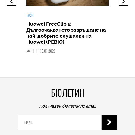
TECH
Huawei FreeClip 2 –
Дългоочакваното завръщане на
HICOMME
най-добрите слушалки на
Следв
Huawei (РЕВЮ)
смар
1
|
15.01.2026
личен
0
|
БЮЛЕТИН
Получавай бюлетин по email