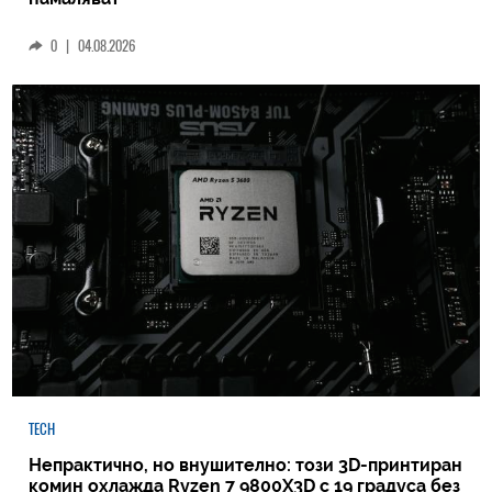
0
|
04.08.2026
TECH
Непрактично, но внушително: този 3D-принтиран
комин охлажда Ryzen 7 9800X3D с 19 градуса без