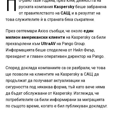
П
о-рано тази година, през юни, дейността на
руската компания
Kaspersky
беше забранена
от правителството на
САЩ
и в резултат на
това служителите ѝ в страната бяха съкратени.
През септември Axios съобщи, че около
един
милион американски клиенти
на Kaspersky са били
прехвърлени към
UltraAV
на Pango Group.
Информацията беше споделена от Нийл Феър,
президент и главен оперативен директор на Pango.
Според доклада компаниите са се разбрали, че това
ще позволи на клиентите на Kaspersky в САЩ да
продължат да получават актуализации на
сигурността под някаква форма, тъй като вече няма
да бъдат обслужвани от Kaspersky. Изглежда, че
потребителите са били информирани за миграцията
по същото време, когато е бил публикуван докладът.