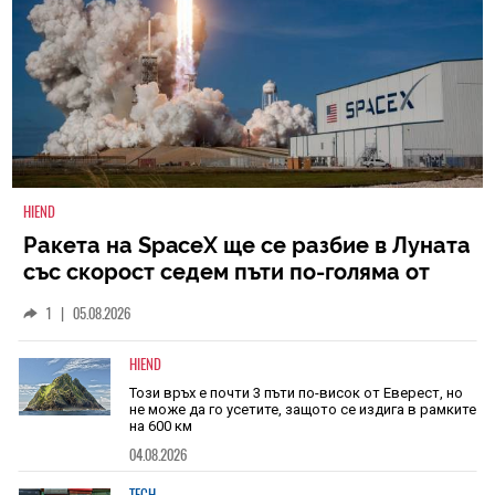
HIEND
Ракета на SpaceX ще се разбие в Луната
със скорост седем пъти по-голяма от
скоростта на звука
1
|
05.08.2026
HIEND
Този връх е почти 3 пъти по-висок от Еверест, но
не може да го усетите, защото се издига в рамките
на 600 км
04.08.2026
TECH