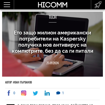
TECH
Ето защо милион американски
потребители на Kaspersky
получиха нов антивирус на
компютрите, без да са ги питали
25.09.2024
АВТОР: ИВАН ПЪРВАНОВ
0
1