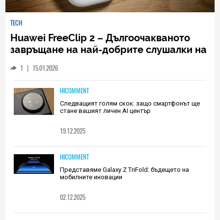
TECH
Huawei FreeClip 2 – Дългоочакваното
завръщане на най-добрите слушалки на
Huawei (РЕВЮ)
1
|
15.01.2026
HICOMMENT
Следващият голям скок: защо смартфонът ще
стане вашият личен AI център
19.12.2025
HICOMMENT
Представяме Galaxy Z TriFold: бъдещето на
мобилните иновации
02.12.2025