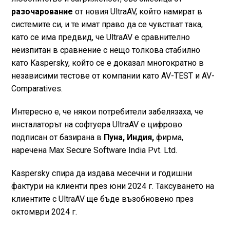
разочарование
от новия UltraAV, който намират в
системите си, и те имат право да се чувстват така,
като се има предвид, че UltraAV е сравнително
неизпитан в сравнение с нещо толкова стабилно
като Kaspersky, който се е доказал многократно в
независими тестове от компании като AV-TEST и AV-
Comparatives.
Интересно е, че някои потребители забелязаха, че
инсталаторът на софтуера UltraAV е цифрово
подписан от базирана в
Пуна, Индия,
фирма,
наречена Max Secure Software India Pvt. Ltd.
Kaspersky спира да издава месечни и годишни
фактури на клиенти през юни 2024 г. Таксуването на
клиентите с UltraAV ще бъде възобновено през
октомври 2024 г.