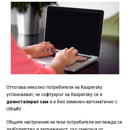
Оттогава няколко потребители на Kaspersky
установяват, че софтуерът на Kaspersky се е
деинсталирал сам
и е бил заменен автоматично с
UltraAV.
Общите настроения на тези потребители изглежда са
любопитство и загриженост, със смесица от