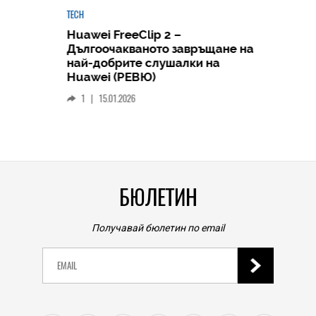
TECH
Huawei FreeClip 2 –
Дългоочакваното завръщане на
HICOMME
най-добрите слушалки на
Следв
Huawei (РЕВЮ)
смар
1
|
15.01.2026
личен
0
|
БЮЛЕТИН
Получавай бюлетин по email