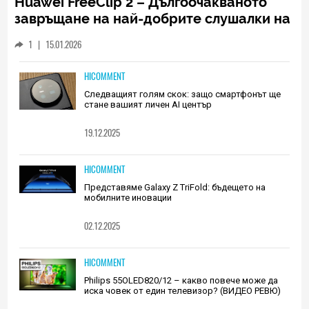
Huawei FreeClip 2 – Дългоочакваното
завръщане на най-добрите слушалки на
Huawei (РЕВЮ)
1
|
15.01.2026
HICOMMENT
Следващият голям скок: защо смартфонът ще
стане вашият личен AI център
19.12.2025
HICOMMENT
Представяме Galaxy Z TriFold: бъдещето на
мобилните иновации
02.12.2025
HICOMMENT
Philips 55OLED820/12 – какво повече може да
иска човек от един телевизор? (ВИДЕО РЕВЮ)