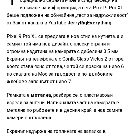
официално серията
Pixel 9
след месеци на
изтичане на информация, а сега Pixel 9 Pro XL
беше подложен на обичайния „тест за издръжливост“
от Зак от канала в YouTube
JerryRigEverything.
Pixel 9 Pro XL се предлага в нов стил на кутията, а и
самият той има нов дизайн, с плоски страни и
огромна издатина на камерата с дебелина 3.5 мм.
Екранът на телефона е с Gorilla Glass Victus 2 отгоре,
което става ясно от това, че той се драска на ниво 6
по скалата на Мос за твърдост, а по-дълбоките
жлебове започват от ниво 7.
Рамката е
метална,
разбира се, с пластмасови
изрези за антени. Изпъкналата част на камерата е
метална по ръбовете и в десния край, а над самите
камери е
стъклена.
Екранът издържа на топлината на запалка в