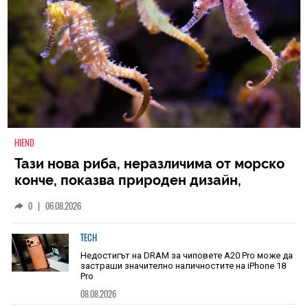
HIEND
Тази нова риба, неразличима от морско
конче, показва природен дизайн,
основан на уникалност и заемки
0
|
06.08.2026
TECH
Недостигът на DRAM за чиповете A20 Pro може да
застраши значително наличностите на iPhone 18
Pro
08.08.2026