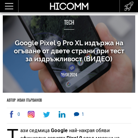
TECH
Google Pixel 9 Pro XL издържа на
огъване от двете страни при тест
за издръжливост (ВИДЕО)
15.08.2024
АВТОР: ИВАН ПЪРВАНОВ
0
1
Т
ази седмица
Google
най-накрая обяви