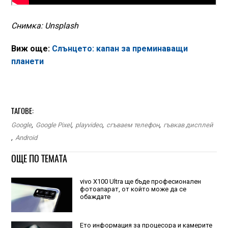
Снимка: Unsplash
Виж още:
Слънцето: капан за преминаващи
планети
ТАГОВЕ:
Google
,
Google Pixel
,
playvideo
,
сгъваем телефон
,
гъвкав дисплей
,
Android
ОЩЕ ПО ТЕМАТА
vivo X100 Ultra ще бъде професионален
фотоапарат, от който може да се
обаждате
Ето информация за процесора и камерите