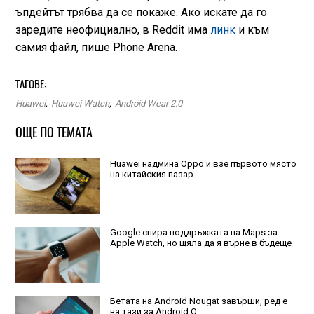
ъпдейтът трябва да се покаже. Ако искате да го
заредите неофициално, в Reddit има
линк
и към
самия файл, пише Phone Arena.
ТАГОВЕ:
Huawei
,
Huawei Watch
,
Android Wear 2.0
ОЩЕ ПО ТЕМАТА
Huawei надмина Oppo и взе първото място
на китайския пазар
Google спира поддръжката на Maps за
Apple Watch, но щяла да я върне в бъдеще
Бетата на Android Nougat завърши, ред е
на тази за Android O