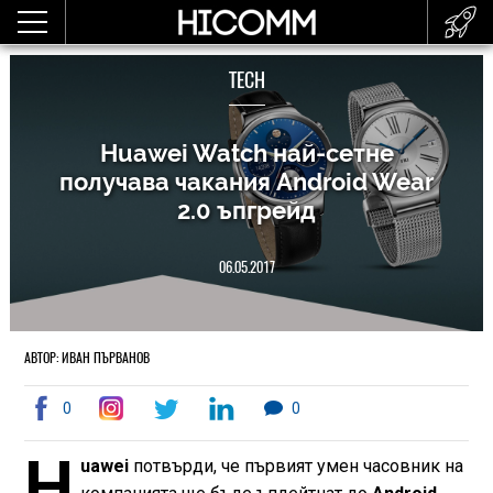
TECH
Huawei Watch най-сетне
получава чакания Android Wear
2.0 ъпгрейд
06.05.2017
АВТОР: ИВАН ПЪРВАНОВ
0
0
H
uawei
потвърди, че първият умен часовник на