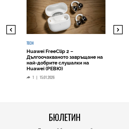
TECH
Huawei FreeClip 2 –
Дългоочакваното завръщане на
HICOMME
най-добрите слушалки на
Следв
Huawei (РЕВЮ)
смар
1
|
15.01.2026
личен
0
|
БЮЛЕТИН