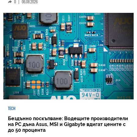
0
|
06.08.2026
TECH
Бездънно поскъпване: Водещите производители
на РС дъна Asus, MSI и Gigabyte вдигат цените с
до 50 процента