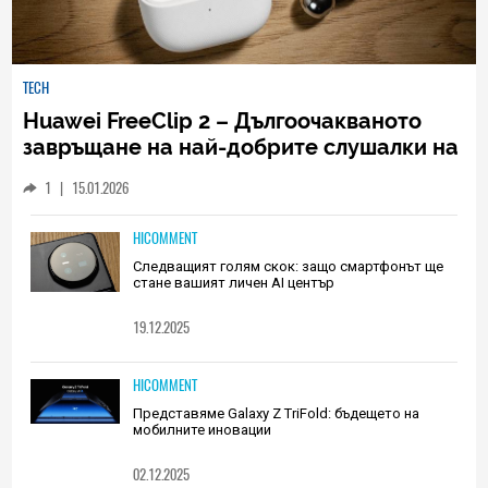
TECH
Huawei FreeClip 2 – Дългоочакваното
завръщане на най-добрите слушалки на
Huawei (РЕВЮ)
1
|
15.01.2026
HICOMMENT
Следващият голям скок: защо смартфонът ще
стане вашият личен AI център
19.12.2025
HICOMMENT
Представяме Galaxy Z TriFold: бъдещето на
мобилните иновации
02.12.2025