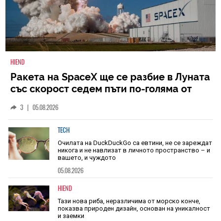
HIEND
Ракета на SpaceX ще се разбие в Луната
със скорост седем пъти по-голяма от
скоростта на звука
3
|
05.08.2026
TECH
Очилата на DuckDuckGo са евтини, не се зареждат
никога и не навлизат в личното пространство – и
вашето, и чуждото
05.08.2026
HIEND
Тази нова риба, неразличима от морско конче,
показва природен дизайн, основан на уникалност
и заемки