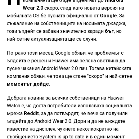
компанията ще бъде ъпдейтнат до
Android
Wear 2.0
скоро, след като новата версия на
мобилната OS бе пусната официално от
Google
. За
съжаление на собствениците на носимата джаджа,
този ъпдейт се забави значително заради
бъг
, но
най-сетне актуализацията ще се случи.
По-рано този месец Google обяви, че проблемът с
ъпдейта е решен и Huawei има зелена светлина да
пусне чакания Android Wear 2.0 пач. Тогава китайската
компания обяви, че това ще стане "скоро" и най-сетне
моментът дойде.
Добрата новина за всички собственици на Huawei
Watch е, че доста потребители използваха социалната
мрежа
Reddit
, за да потвърдят, че вече са получили
ъпдейта до Android Wear 2.0. Дори и да не виждате
известие на дисплея, чукнете неколкократно на
съобщението System is up to date и в един момент