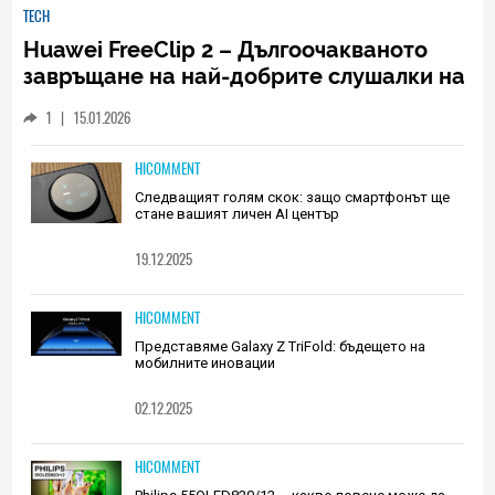
TECH
Huawei FreeClip 2 – Дългоочакваното
завръщане на най-добрите слушалки на
Huawei (РЕВЮ)
1
|
15.01.2026
HICOMMENT
Следващият голям скок: защо смартфонът ще
стане вашият личен AI център
19.12.2025
HICOMMENT
Представяме Galaxy Z TriFold: бъдещето на
мобилните иновации
02.12.2025
HICOMMENT