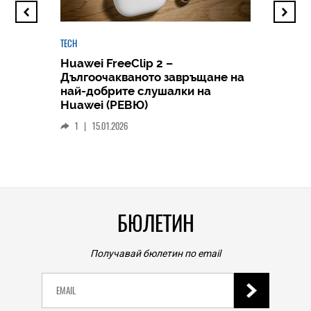
TECH
Huawei FreeClip 2 –
Дългоочакваното завръщане на
HICOMME
най-добрите слушалки на
Следв
Huawei (РЕВЮ)
смар
1
|
15.01.2026
личен
0
|
БЮЛЕТИН
Получавай бюлетин по email