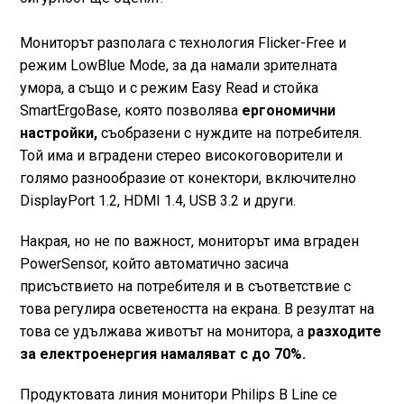
Мониторът разполага с технология Flicker-Free и
режим LowBlue Mode, за да намали зрителната
умора, а също и с режим Easy Read и стойка
SmartErgoBase, която позволява
ергономични
настройки,
съобразени с нуждите на потребителя.
Той има и вградени стерео високоговорители и
голямо разнообразие от конектори, включително
DisplayPort 1.2, HDMI 1.4, USB 3.2 и други.
Накрая, но не по важност, мониторът има вграден
PowerSensor, който автоматично засича
присъствието на потребителя и в съответствие с
това регулира осветеността на екрана. В резултат на
това се удължава животът на монитора, а
разходите
за електроенергия намаляват с до 70%.
Продуктовата линия монитори Philips B Linе се