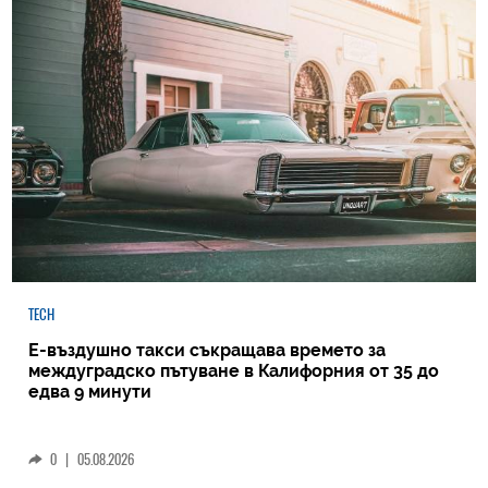
TECH
Е-въздушно такси съкращава времето за
междуградско пътуване в Калифорния от 35 до
едва 9 минути
0
|
05.08.2026