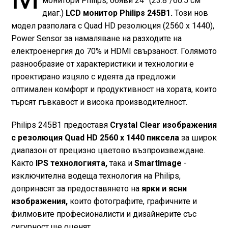
монитори Philips, обяви 24” (23.8"/60.5 см
диаг.)
LCD монитор Philips 245B1.
Този нов
модел разполага с Quad HD резолюция (2560 x 1440),
Power Sensor за намаляване на разходите на
електроенергия до 70% и HDMI свързаност. Голямото
разнообразие от характеристики и технологии е
проектирано изцяло с идеята да предложи
оптимален комфорт и продуктивност на хората, които
търсят гъвкавост и висока производителност.
Philips 245B1 предоставя
Crystal Clear изображения
с резолюция Quad HD 2560 x 1440 пиксела
за широк
диапазон от прецизно цветово възпроизвеждане.
Както
IPS технологията,
така и
SmartImage
-
изключителна водеща технология на Philips,
допринасят за предоставянето на
ярки и ясни
изображения,
които фотографите, графичните и
филмовите професионалисти и дизайнерите със
сигурност ще оценят.