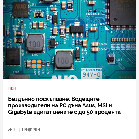
TECH
Бездънно поскъпване: Водещите
производители на РС дъна Asus, MSI и
Gigabyte вдигат цените с до 50 процента
0
|
ПРЕДИ 20 Ч.