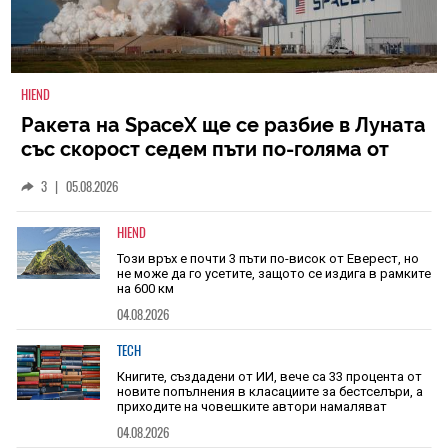
HIEND
Ракета на SpaceX ще се разбие в Луната
със скорост седем пъти по-голяма от
скоростта на звука
3
|
05.08.2026
HIEND
Този връх е почти 3 пъти по-висок от Еверест, но
не може да го усетите, защото се издига в рамките
на 600 км
04.08.2026
TECH
Книгите, създадени от ИИ, вече са 33 процента от
новите попълнения в класациите за бестселъри, а
приходите на човешките автори намаляват
04.08.2026