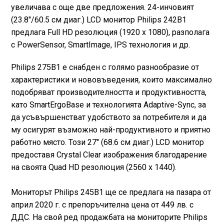
увеличава с още две предложения. 24-инчовият
(23.8"/60.5 см диаг.) LCD монитор Philips 242B1
предлага Full HD резолюция (1920 x 1080), разполага
с PowerSensor, SmartImage, IPS технология и др.
Philips 275B1 е снабден с голямо разнообразие от
характеристики и нововъведения, които максимално
подобряват производителността и продуктивността,
като SmartErgoBase и технологията Adaptive-Sync, за
да усъвършенстват удобството за потребителя и да
му осигурят възможно най-продуктивното и приятно
работно място. Този 27" (68.6 см диаг.) LCD монитор
предоставя Crystal Clear изображения благодарение
на своята Quad HD резолюция (2560 x 1440).
Мониторът Philips 245B1 ще се предлага на пазара от
април 2020 г. с препоръчителна цена от 449 лв. с
ДДС. На свой ред продажбата на мониторите Philips