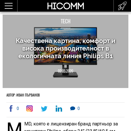
TECH
Качествена картина, комфорт и
висока производителност в
екологичната линия Philips B1
02.05.2020
АВТОР: ИВАН ПЪРВАНОВ
0
0
M
MD, която е лицензиран бранд партньор за