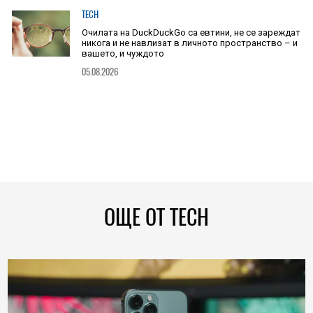
TECH
Очилата на DuckDuckGo са евтини, не се зареждат
никога и не навлизат в личното пространство – и
вашето, и чуждото
05.08.2026
ОЩЕ ОТ TECH