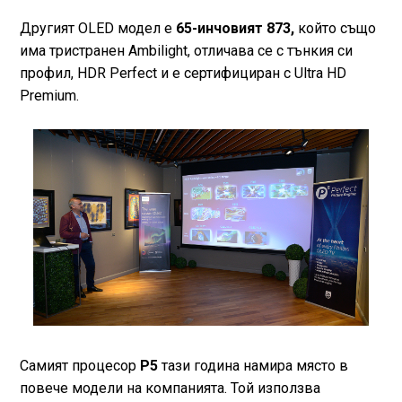
Другият OLED модел е
65-инчовият 873,
който също
има тристранен Ambilight, отличава се с тънкия си
профил, HDR Perfect и е сертифициран с Ultra HD
Premium.
Самият процесор
P5
тази година намира място в
повече модели на компанията. Той използва