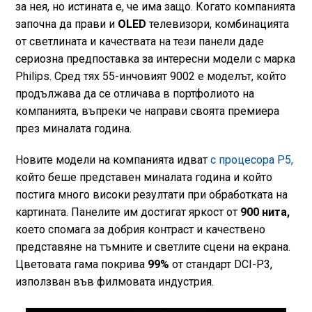
за нея, но истината е, че има защо. Когато компанията
започна да прави и
OLED
телевизори, комбинацията
от светлината и качествата на тези панели даде
сериозна предпоставка за интересни модели с марка
Philips. Сред тях 55-инчовият 9002 е моделът, който
продължава да се отличава в портфолиото на
компанията, въпреки че направи своята премиера
през миналата година.
Новите модели на компанията идват
с процесора P5,
който беше представен миналата година и който
постига много високи резултати при обработката на
картината. Панелите им достигат яркост от
900 нита,
което спомага за добрия контраст и качествено
представяне на тъмните и светлите сцени на екрана.
Цветовата гама покрива
99%
от стандарт DCI-P3,
използван във филмовата индустрия.