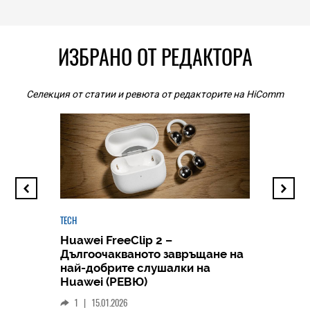
ИЗБРАНО ОТ РЕДАКТОРА
Селекция от статии и ревюта от редакторите на HiComm
TECH
Huawei FreeClip 2 –
Дългоочакваното завръщане на
HICOMME
най-добрите слушалки на
Следв
Huawei (РЕВЮ)
смар
1
|
15.01.2026
личен