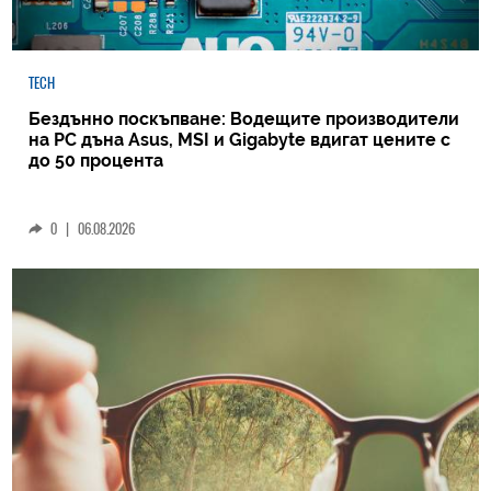
TECH
Бездънно поскъпване: Водещите производители
на РС дъна Asus, MSI и Gigabyte вдигат цените с
до 50 процента
0
|
06.08.2026