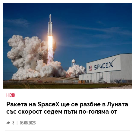
HIEND
Ракета на SpaceX ще се разбие в Луната
със скорост седем пъти по-голяма от
скоростта на звука
3
|
05.08.2026