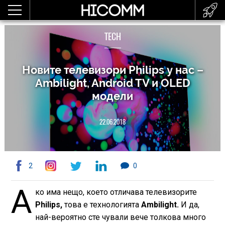
TECH
Новите телевизори Philips у нас –
Ambilight, Android TV и OLED
модели
22.06.2018
2
0
А
ко има нещо, което отличава телевизорите
Philips,
това е технологията
Ambilight.
И да,
най-вероятно сте чували вече толкова много