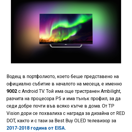
Водещ в портфолиото, което беше представено на
официално събитие в началото на месеца, е именно
9002
с Android TV. Той има още тристранен Ambilight,
разчита на процесора P5 и има тънък профил, за да
седи добре почти във всяко кътче в дома. От TP
Vision дори се похвалиха с награда за дизайна от RED
DOT, както и с тази за Best Buy ОLED телевизор за
2017-2018 година от EISA.