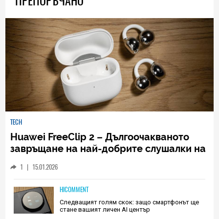
ПРЕПОРЪЧАНО
TECH
Huawei FreeClip 2 – Дългоочакваното
завръщане на най-добрите слушалки на
Huawei (РЕВЮ)
1
|
15.01.2026
HICOMMENT
Следващият голям скок: защо смартфонът ще
стане вашият личен AI център