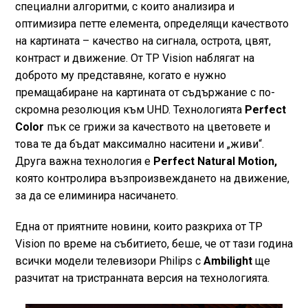
специални алгоритми, с които анализира и
оптимизира петте елемента, определящи качеството
на картината – качество на сигнала, острота, цвят,
контраст и движение. От TP Vision наблягат на
доброто му представяне, когато е нужно
премащабиране на картината от съдържание с по-
скромна резолюция към UHD. Технологията
Perfect
Color
пък се грижи за качеството на цветовете и
това те да бъдат максимално наситени и „живи“.
Друга важна технология е
Perfect Natural Motion,
която контролира възпроизвеждането на движение,
за да се елиминира насичането.
Една от приятните новини, които разкриха от TP
Vision по време на събитието, беше, че от тази година
всички модели телевизори Philips с
Ambilight
ще
разчитат на тристранната версия на технологията.