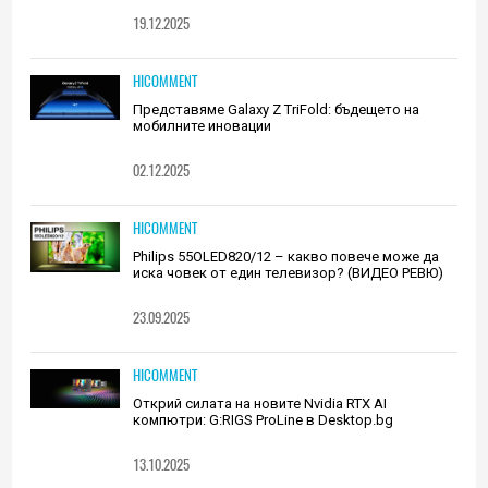
19.12.2025
HICOMMENT
Представяме Galaxy Z TriFold: бъдещето на
мобилните иновации
02.12.2025
HICOMMENT
Philips 55OLED820/12 – какво повече може да
иска човек от един телевизор? (ВИДЕО РЕВЮ)
23.09.2025
HICOMMENT
Открий силата на новите Nvidia RTX AI
компютри: G:RIGS ProLine в Desktop.bg
13.10.2025