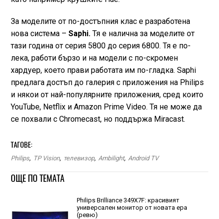
За моделите от по-достъпния клас е разработена
нова система –
Saphi.
Тя е налична за моделите от
тази година от серия 5800 до серия 6800. Тя е по-
лека, работи бързо и на модели с по-скромен
хардуер, което прави работата им по-гладка. Saphi
предлага достъп до галерия с приложения на Philips
и някои от най-популярните приложения, сред които
YouTube, Netflix и Amazon Prime Video. Тя не може да
се похвали с Chromecast, но поддържа Miracast.
ТАГОВЕ:
Philips
,
TP Vision
,
телевизор
,
Ambilight
,
Android TV
ОЩЕ ПО ТЕМАТА
Philips Brilliance 349X7F: красивият
универсален монитор от новата ера
(ревю)