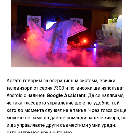
Когато говорим за операционна система, всички
телевизори от серия 7300 и по-високи ще използват
Android с наличен
Google Assistant.
Да се надяваме,
че така гласовото управление ще е по-удобно, тъй
като до момента случаят не е такъв. Чрез гласа си ще
можете не само да давате команди на телевизора, но
и да управлявате други съвместими умни уреди,
като например крушките Hue.