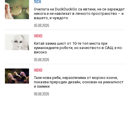
TECH
Очилата на DuckDuckGo са евтини, не се зареждат
никога и не навлизат в личното пространство – и
вашето, и чуждото
05.08.2026
HIEND
Китай заема шест от 10-те топ места при
хуманоидните роботи, но качеството в САЩ е по-
високо
05.08.2026
HIEND
Тази нова риба, неразличима от морско конче,
показва природен дизайн, основан на уникалност
и заемки
06.08.2026