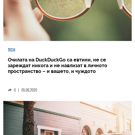
TECH
Очилата на DuckDuckGo са евтини, не се
зареждат никога и не навлизат в личното
пространство – и вашето, и чуждото
0
|
05.08.2026