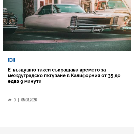
TECH
Е-въздушно такси съкращава времето за
междуградско пътуване в Калифорния от 35 до
едва 9 минути
0
|
05.08.2026