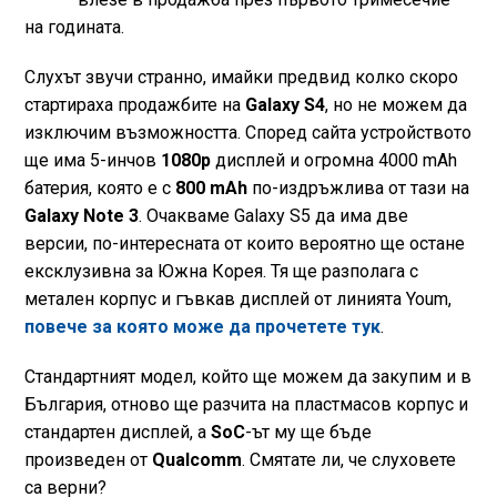
на годината.
Слухът звучи странно, имайки предвид колко скоро
стартираха продажбите на
Galaxy S4
, но не можем да
изключим възможността. Според сайта устройството
ще има 5-инчов
1080p
дисплей и огромна 4000 mAh
батерия, която е с
800 mAh
по-издръжлива от тази на
Galaxy Note 3
. Очакваме Galaxy S5 да има две
версии, по-интересната от които вероятно ще остане
ексклузивна за Южна Корея. Тя ще разполага с
метален корпус и гъвкав дисплей от линията Youm,
повече за която може да прочетете тук
.
Стандартният модел, който ще можем да закупим и в
България, отново ще разчита на пластмасов корпус и
стандартен дисплей, а
SoC
-ът му ще бъде
произведен от
Qualcomm
. Смятате ли, че слуховете
са верни?