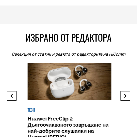
ИЗБРАНО ОТ РЕДАКТОРА
Селекция от статии и ревюта от редакторите на HiComm
TECH
Huawei FreeClip 2 –
Дългоочакваното завръщане на
HICOMME
най-добрите слушалки на
Следв
Huawei (РЕВЮ)