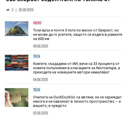
скоростта на звука
3
|
05.08.2026
HIEND
Този връх е почти 3 пъти по-висок от Еверест, но
не може да го усетите, защото се издига в рамките
на 600 км
04.08.2026
TECH
Книгите, създадени от ИИ, вече са 33 процента от
новите попълнения в класациите за бестселъри, а
приходите на човешките автори намаляват
04.08.2026
TECH
Очилата на DuckDuckGo са евтини, не се зареждат
никога и не навлизат в личното пространство – и
вашето, и чуждото
05.08.2026