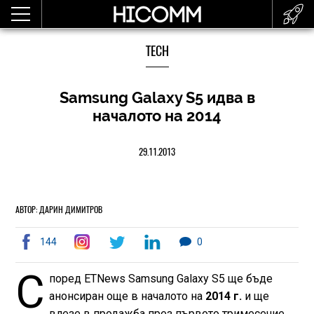
TECH
Samsung Galaxy S5 идва в
началото на 2014
29.11.2013
АВТОР: ДАРИН ДИМИТРОВ
144
0
С
поред ETNews Samsung Galaxy S5 ще бъде
анонсиран още в началото на
2014 г.
и ще
влезе в продажба през първото тримесечие