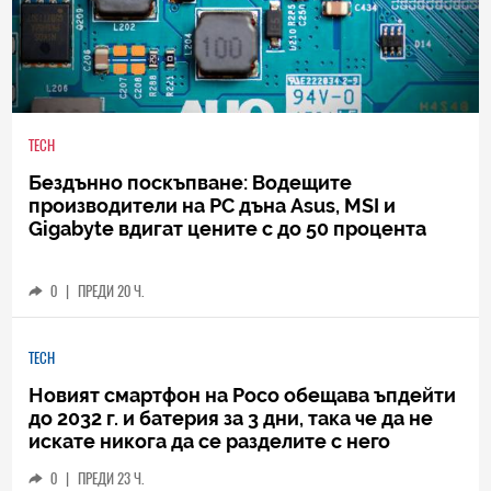
TECH
Бездънно поскъпване: Водещите
производители на РС дъна Asus, MSI и
Gigabyte вдигат цените с до 50 процента
0
|
ПРЕДИ 20 Ч.
TECH
Новият смартфон на Poco обещава ъпдейти
до 2032 г. и батерия за 3 дни, така че да не
искате никога да се разделите с него
0
|
ПРЕДИ 23 Ч.