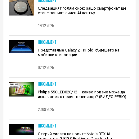
HICOMMENT
Следващият голям скок: защо смартфонът ще
стане вашият личен AI център
19.12.2025
HICOMMENT
Представяме Galaxy Z TriFold: бъдещето на
мобилните иновации
02.12.2025
HICOMMENT
Philips 55OLED820/12 – какво повече може да
иска човек от един телевизор? (ВИДЕО РЕВЮ)
23.09.2025
HICOMMENT
Открий силата на новите Nvidia RTX AI
компютри: G:RIGS ProLine в Desktop.bg