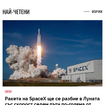
НАЙ-ЧЕТЕНИ
ВСИЧКИ
HIEND
Ракета на SpaceX ще се разбие в Луната
със скорост седем пъти по-голяма от