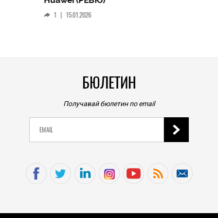
смар
1
|
15.01.2026
личен
0
|
БЮЛЕТИН
Получавай бюлетин по email