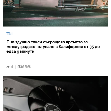
TECH
Е-въздушно такси съкращава времето за
междуградско пътуване в Калифорния от 35 до
едва 9 минути
0
|
05.08.2026