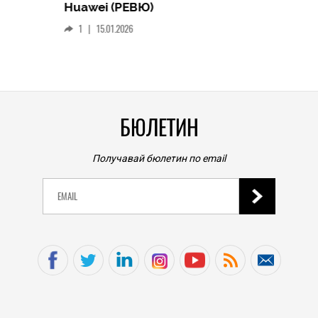
Следв
Huawei (РЕВЮ)
смар
1
|
15.01.2026
личен
0
|
БЮЛЕТИН
Получавай бюлетин по email