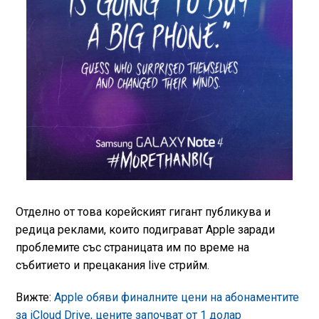
Отделно от това корейският гигант публикува и
редица реклами, които подиграват Apple заради
проблемите със страницата им по време на
събитието и прецакания live стрийм.
Вижте:
Apple обяви финалните цени на абонаментите
за iCloud Drive, цените започват от 1 долар