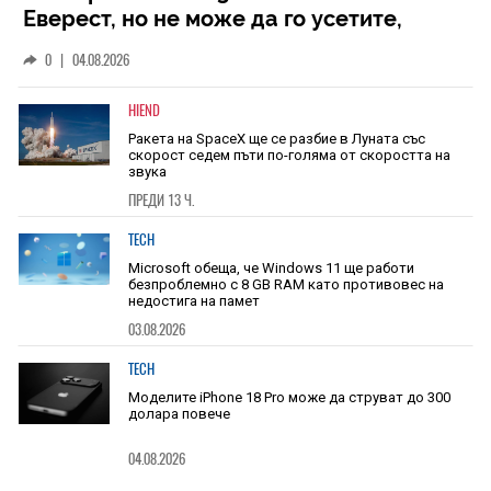
Еверест, но не може да го усетите,
защото се издига в рамките на 600 км
0
|
04.08.2026
HIEND
Ракета на SpaceX ще се разбие в Луната със
скорост седем пъти по-голяма от скоростта на
звука
ПРЕДИ 13 Ч.
TECH
Microsoft обеща, че Windows 11 ще работи
безпроблемно с 8 GB RAM като противовес на
недостига на памет
03.08.2026
TECH
Моделите iPhone 18 Pro може да струват до 300
долара повече
04.08.2026