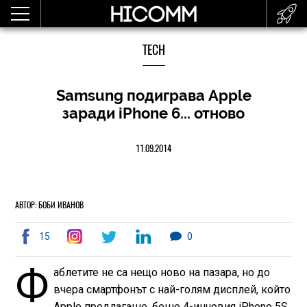
TECH
Samsung подиграва Apple
заради iPhone 6... отново
11.09.2014
АВТОР: БОБИ ИВАНОВ
15
0
Ф
аблетите не са нещо ново на пазара, но до
вчера смартфонът с най-голям дисплей, който
Apple предлагаше, беше 4-инчовия iPhone 5S.