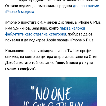
От тази седмица компанията продава
два по-големи
iPhone 6 модела
.
iPhone 6 пристига с 4.7-инчов дисплей, а iPhone 6 Plus
има 5.5-инчов. Samsung, която
първа наложи
фаблетите като отделна категория
, побърза да се
похвали и да подиграе Apple заради iPhone 6 Plus.
Компанията качи в официалния си Twitter профил
снимка, на която се цитира старо изказване на Стив
Джобс, когато той казва, че
"никой няма да купи
голям телефон"
.