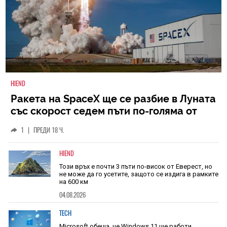
HIEND
Ракета на SpaceX ще се разбие в Луната
със скорост седем пъти по-голяма от
скоростта на звука
1
|
ПРЕДИ 18 Ч.
HIEND
Този връх е почти 3 пъти по-висок от Еверест, но
не може да го усетите, защото се издига в рамките
на 600 км
04.08.2026
TECH
Microsoft обеща, че Windows 11 ще работи