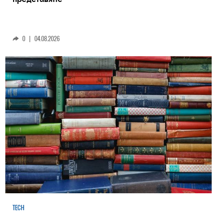
0
|
04.08.2026
TECH