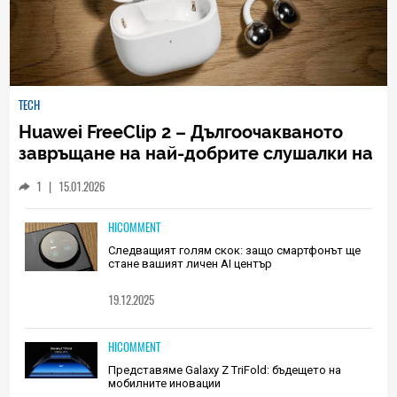
TECH
Huawei FreeClip 2 – Дългоочакваното
завръщане на най-добрите слушалки на
Huawei (РЕВЮ)
1
|
15.01.2026
HICOMMENT
Следващият голям скок: защо смартфонът ще
стане вашият личен AI център
19.12.2025
HICOMMENT
Представяме Galaxy Z TriFold: бъдещето на
мобилните иновации