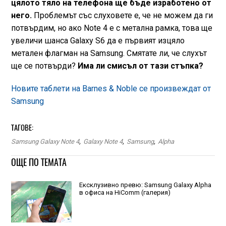
цялото тяло на телефона ще бъде изработено от
него.
Проблемът със слуховете е, че не можем да ги
потвърдим, но ако Note 4 е с метална рамка, това ще
увеличи шанса Galaxy S6 да е първият изцяло
метален флагман на Samsung. Смятате ли, че слухът
ще се потвърди?
Има ли смисъл от тази стъпка?
Новите таблети на Barnes & Noble се произвеждат от
Samsung
ТАГОВЕ:
Samsung Galaxy Note 4
,
Galaxy Note 4
,
Samsung
,
Alpha
ОЩЕ ПО ТЕМАТА
Ексклузивно превю: Samsung Galaxy Alpha
в офиса на HiComm (галерия)