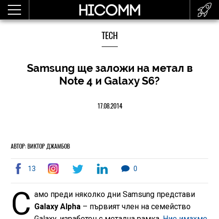
TECH
Samsung ще заложи на метал в
Note 4 и Galaxy S6?
17.08.2014
АВТОР: ВИКТОР ДЖАМБОВ
13
0
С
амо преди няколко дни Samsung представи
Galaxy Alpha
– първият член на семейство
Galaxy, изработен с метална рамка.
Ние имахме