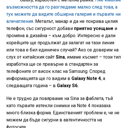
възможността да го разгледаме малко след това, а
тук можете да видите обширна галерия и първите ни
впечатления.
Металът, макар и да не покрива целия
телефон, със сигурност добави
приятно усещане
и
промяна в дизайна – към добро. Интересно е дали
корейците ще продължат да залагат на тази линия
или това е бил единичен случай? Ако се доверим на
слух от китайския сайт
Sina
, имаме късмет – този тип
изработка ще се превърне в стандартен за
телефоните от висок клас на Samsung. Според
информацията ще го видим в
Galaxy Note 4
, а
следващата година – в
Galaxy S6.
Не е трудно да повярваме на Sina за фаблета, тъй
като първите изтекли снимки на Note 4 показаха
много близка форма. Единственият проблем е, че не
можем да бъде сигурни в автентичността на
фотосите.