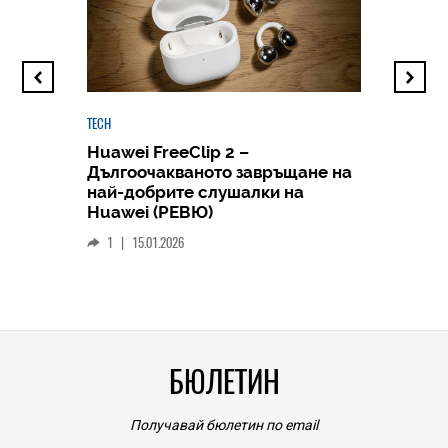
TECH
Huawei FreeClip 2 –
Дългоочакваното завръщане на
HICOMME
най-добрите слушалки на
Следв
Huawei (РЕВЮ)
смар
1
|
15.01.2026
личен
0
|
БЮЛЕТИН
Получавай бюлетин по email