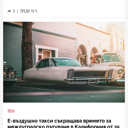
0
|
ПРЕДИ 16 Ч.
TECH
Е-въздушно такси съкращава времето за
междуградско пътуване в Калифорния от 35