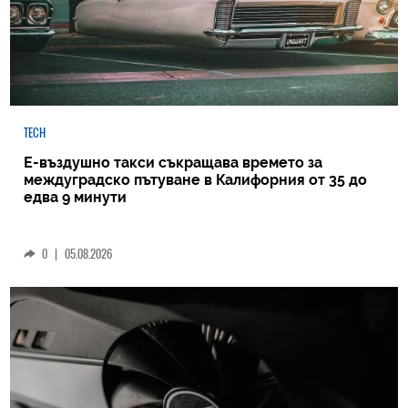
TECH
Е-въздушно такси съкращава времето за
междуградско пътуване в Калифорния от 35 до
едва 9 минути
0
|
05.08.2026