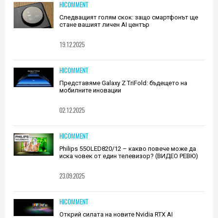
HICOMMENT
Следващият голям скок: защо смартфонът ще
стане вашият личен AI център
19.12.2025
HICOMMENT
Представяме Galaxy Z TriFold: бъдещето на
мобилните иновации
02.12.2025
HICOMMENT
Philips 55OLED820/12 – какво повече може да
иска човек от един телевизор? (ВИДЕО РЕВЮ)
23.09.2025
HICOMMENT
Открий силата на новите Nvidia RTX AI