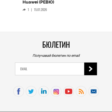
Следв
Huawei (РЕВЮ)
смар
1
|
15.01.2026
личен
0
|
БЮЛЕТИН
Получавай бюлетин по email