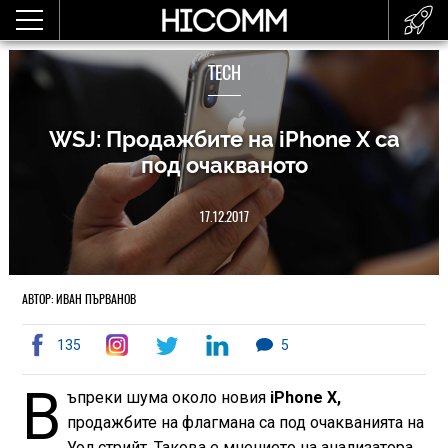
TECH
WSJ: Продажбите на iPhone X са
под очакваното
17.12.2017
АВТОР: ИВАН ПЪРВАНОВ
135
5
В
ъпреки шума около новия
iPhone X,
продажбите на флагмана са под очакванията на
Уол стрийт. Такова е мнението на анализатора