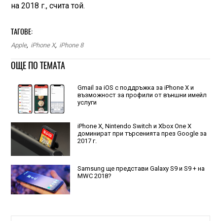
на 2018 г., счита той.
ТАГОВЕ:
Apple
,
iPhone X
,
iPhone 8
ОЩЕ ПО ТЕМАТА
Gmail за iOS с поддръжка за iPhone X и
възможност за профили от външни имейл
услуги
iPhone X, Nintendo Switch и Xbox One X
доминират при търсенията през Google за
2017 г.
Samsung ще представи Galaxy S9 и S9 + на
MWC 2018?