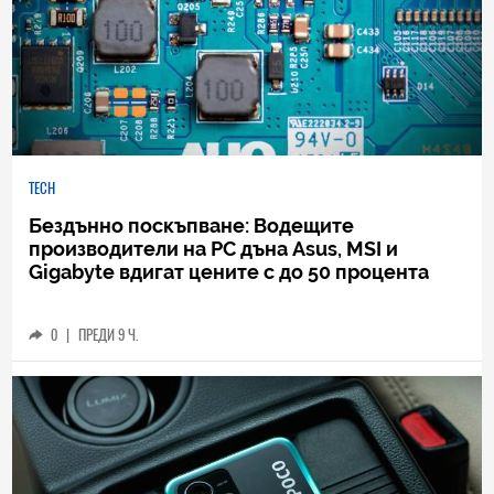
TECH
Бездънно поскъпване: Водещите
производители на РС дъна Asus, MSI и
Gigabyte вдигат цените с до 50 процента
0
|
ПРЕДИ 9 Ч.