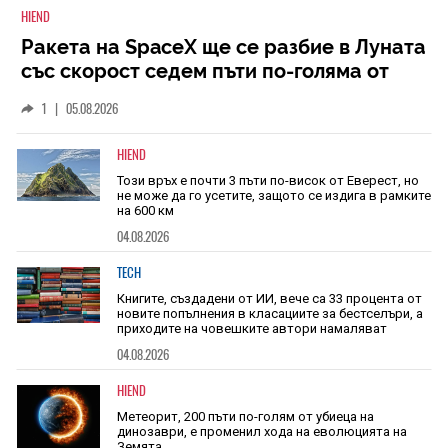
HIEND
Ракета на SpaceX ще се разбие в Луната
със скорост седем пъти по-голяма от
скоростта на звука
1
|
05.08.2026
HIEND
Този връх е почти 3 пъти по-висок от Еверест, но
не може да го усетите, защото се издига в рамките
на 600 км
04.08.2026
TECH
Книгите, създадени от ИИ, вече са 33 процента от
новите попълнения в класациите за бестселъри, а
приходите на човешките автори намаляват
04.08.2026
HIEND
Метеорит, 200 пъти по-голям от убиеца на
динозаври, е променил хода на еволюцията на
Земята