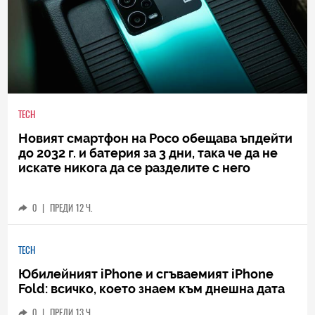
TECH
Новият смартфон на Poco обещава ъпдейти
до 2032 г. и батерия за 3 дни, така че да не
искате никога да се разделите с него
0
|
ПРЕДИ 12 Ч.
TECH
Юбилейният iPhone и сгъваемият iPhone
Fold: всичко, което знаем към днешна дата
0
|
ПРЕДИ 13 Ч.