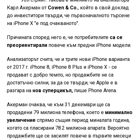
Карл Акерман от
Cowen & Co.
, който в свой доклад
до инвеститори твърди, че първоначалното търсене
на iPhone X "е под очакваното".
Причината според него е, че потребителите
са се
преориентирали
повече към предни iPhone модели.
Анализаторът счита, че и трите нови iPhone варианта
от 2017 г. iPhone 8, iPhone 8 Plus и iPhone X - се
продават с добро темпо, но продажбите не са
достатъчно силни, за да се твърди, че Apple е в
разгара на
нов суперцикъл,
пише Phone Arena.
Акерман очаква, че към 31 декември ще са
продадени 79 милиона телефона, което е
минимално
увеличение
спрямо същия период миналата година,
когато са пласирани 78.2 милиона апарата. Вероятно
продажбите ще се засилят повече в първите месеци