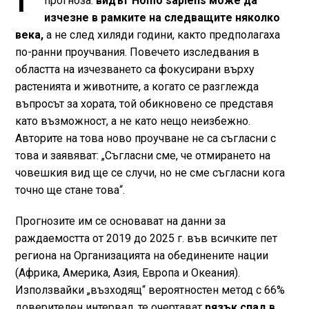
прогноза:
видът Homo sapiens може да
изчезне в рамките на следващите няколко
века,
а не след хиляди години, както предполагаха
по-ранни проучвания. Повечето изследвания в
областта на изчезването са фокусирани върху
растенията и животните, а когато се разглежда
въпросът за хората, той обикновено се представя
като възможност, а не като нещо неизбежно.
Авторите на това ново проучване не са съгласни с
това и заявяват: „Съгласни сме, че отмирането на
човешкия вид ще се случи, но не сме съгласни кога
точно ще стане това“.
Прогнозите им се основават на данни за
раждаемостта от 2019 до 2025 г. във всичките пет
региона на Организацията на обединените нации
(Африка, Америка, Азия, Европа и Океания).
Използвайки „възходящ“ вероятностен метод с 66%
доверителен интервал, те очертават
рязък спад в