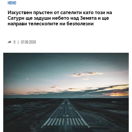
HIEND
Изкуствен пръстен от сателити като този на
Сатурн ще задуши небето над Земята и ще
направи телескопите ни безполезни
0
|
07.08.2026