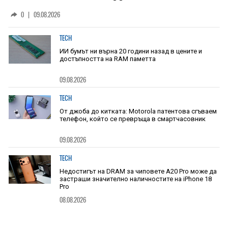
0
|
09.08.2026
TECH
ИИ бумът ни върна 20 години назад в цените и
достъпността на RAM паметта
09.08.2026
TECH
От джоба до китката: Motorola патентова сгъваем
телефон, който се превръща в смартчасовник
09.08.2026
TECH
Недостигът на DRAM за чиповете A20 Pro може да
застраши значително наличностите на iPhone 18
Pro
08.08.2026