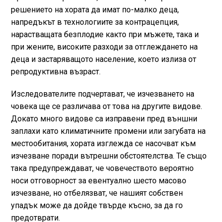
решението на хората да имат по-малко деца,
напредъкът в технологиите за контрацепция,
нарастващата безплодие както при мъжете, така и
при жените, високите разходи за отглеждането на
деца и застаряващото население, което излиза от
репродуктивна възраст.
Изследователите подчертават, че изчезването на
човека ще се различава от това на другите видове.
Докато много видове са изправени пред външни
заплахи като климатичните промени или загубата на
местообитания, хората изглежда се насочват към
изчезване поради вътрешни обстоятелства. Те също
така предупреждават, че човечеството вероятно
носи отговорност за евентуално шесто масово
изчезване, но отбелязват, че нашият собствен
упадък може да дойде твърде късно, за да го
предотврати.