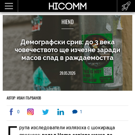
HIEND
Демографски срив: до 3 века
човечеството ще изчезне заради
масов спад в раждаемостта
28.05.2026
АВТОР: ИВАН ПЪРВАНОВ
0
1
Г
рупа изследователи излязоха с шокираща