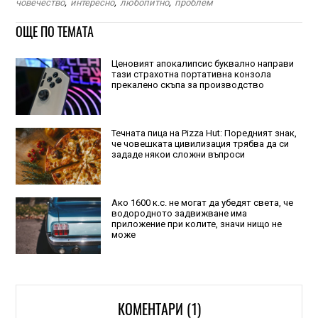
човечество
,
интересно
,
любопитно
,
проблем
ОЩЕ ПО ТЕМАТА
Ценовият апокалипсис буквално направи
тази страхотна портативна конзола
прекалено скъпа за производство
Течната пица на Pizza Hut: Поредният знак,
че човешката цивилизация трябва да си
зададе някои сложни въпроси
Ако 1600 к.с. не могат да убедят света, че
водородното задвижване има
приложение при колите, значи нищо не
може
КОМЕНТАРИ (1)