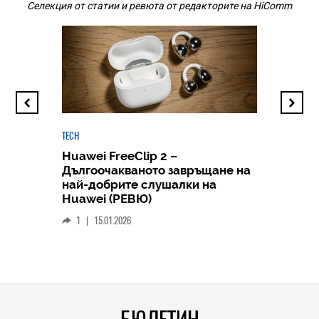
Селекция от статии и ревюта от редакторите на HiComm
TECH
Huawei FreeClip 2 –
Дългоочакваното завръщане на
HICOMME
най-добрите слушалки на
Следв
Huawei (РЕВЮ)
смар
1
|
15.01.2026
личен
0
|