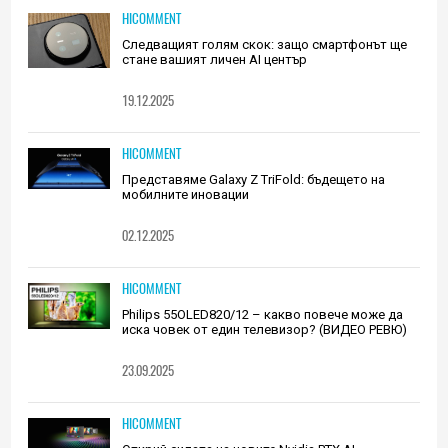
HICOMMENT
Следващият голям скок: защо смартфонът ще
стане вашият личен AI център
19.12.2025
HICOMMENT
Представяме Galaxy Z TriFold: бъдещето на
мобилните иновации
02.12.2025
HICOMMENT
Philips 55OLED820/12 – какво повече може да
иска човек от един телевизор? (ВИДЕО РЕВЮ)
23.09.2025
HICOMMENT