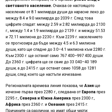
световното население.
Очаква се настоящото
население от 8.1 милиарда души да нарасне леко до
между 8.4 и 9.0 милиарда до 2039 г. След това
цифрите спадат: между 2.59 и 2.82 милиарда до 2130
г., между 1.4 и 1.9 милиарда до 2139 г. и между 51.53
и 72.11 милиона до 2230 г. Към 2239 г. населението
се прогнозира да бъде между 4.5 и 6.3 милиона
души, като ще спадне до 3.0–4.1 милиона към 2280 г.
Към 2300 г. ще останат само 767 400–997 400 души.
До 2360 г. цифрата ще се свие до 33 040–40 189
души, а до 2415 г. ще останат само 1058 до 1281
души, след което ще настъпи изчезване.
Регионалната времева линия показва, че
Азия
ще
изчезне първа през 2280 г., следвана от
Европа
през
2295 г.,
Северна и Южна Америка
през 2300 г.,
Африка
през 2360 г. и
Океания
през 2415 г.
Причините са различни, но имат общи черти: