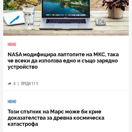
HIEND
NASA модифицира лаптопите на МКС, така
че всеки да използва едно и също зарядно
устройство
0
|
ПРЕДИ 11 Ч.
HIEND
Този спътник на Марс може би крие
доказателства за древна космическа
катастрофа