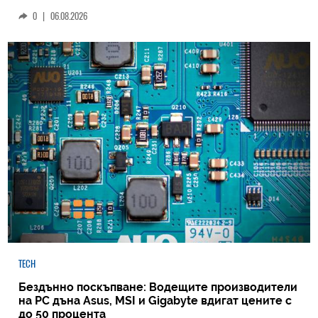
0
|
06.08.2026
TECH
Бездънно поскъпване: Водещите производители
на РС дъна Asus, MSI и Gigabyte вдигат цените с
до 50 процента