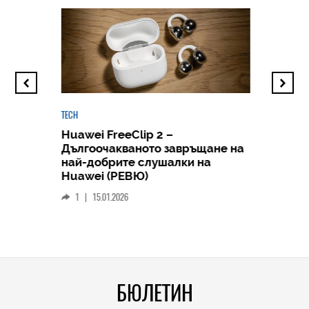
TECH
Huawei FreeClip 2 –
Дългоочакваното завръщане на
HICOMME
най-добрите слушалки на
Следв
Huawei (РЕВЮ)
смар
1
|
15.01.2026
личен
0
|
БЮЛЕТИН