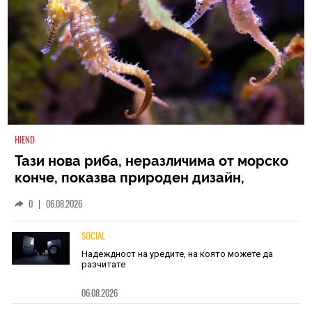
HIEND
Тази нова риба, неразличима от морско
конче, показва природен дизайн,
основан на уникалност и заемки
0
|
06.08.2026
SOCIAL
Надеждност на уредите, на която можете да
разчитате
06.08.2026