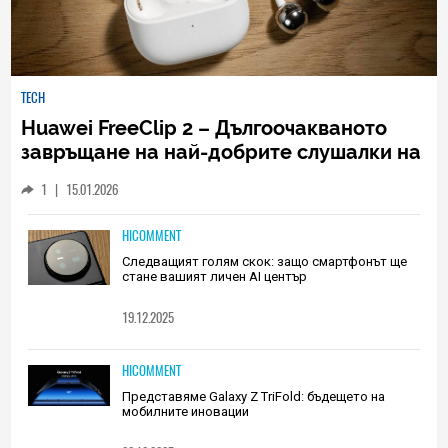
TECH
Huawei FreeClip 2 – Дългоочакваното
завръщане на най-добрите слушалки на
Huawei (РЕВЮ)
1
|
15.01.2026
HICOMMENT
Следващият голям скок: защо смартфонът ще
стане вашият личен AI център
19.12.2025
HICOMMENT
Представяме Galaxy Z TriFold: бъдещето на
мобилните иновации