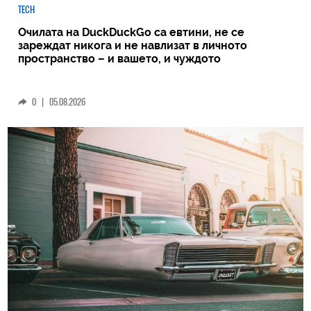
TECH
Очилата на DuckDuckGo са евтини, не се
зареждат никога и не навлизат в личното
пространство – и вашето, и чуждото
0
|
05.08.2026