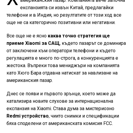
американския пазар. Компанията вече започна
експанзията си извън Китай, предлагайки
телефони и в Индия, но резултатите от този ход все
още не са категорично позитивни или негативни.
Все още не е ясно
каква точно стратегия ще
приеме Xiaomi за САЩ
, където пазарът се доминира
от заключени към оператори телефони и където
регулацията е много по-строга, а конкуренцията е
жестока. Въпреки това мениджъри на компанията
като Хюго Бара отдавна натискат за навлизане на
американския пазар.
Днес се появи и първото зрънце, което може да
катализира новите слухове за интернационална
експанзия на Xiaomi. Става дума за мистериозно
Redmi устройство
, чиито снимки и спецификации
бяха споделени от американската комисия FCC.