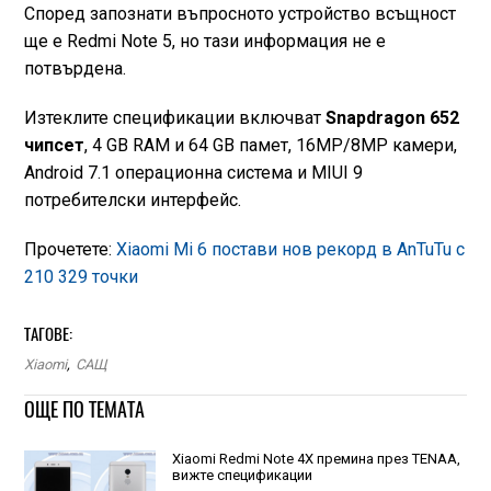
Според запознати въпросното устройство всъщност
ще е Redmi Note 5, но тази информация не е
потвърдена.
Изтеклите спецификации включват
Snapdragon 652
чипсет
, 4 GB RAM и 64 GB памет, 16MP/8MP камери,
Android 7.1 операционна система и MIUI 9
потребителски интерфейс.
Прочетете:
Xiaomi Mi 6 постави нов рекорд в AnTuTu с
210 329 точки
ТАГОВЕ:
Xiaomi
,
САЩ
ОЩЕ ПО ТЕМАТА
Xiaomi Redmi Note 4X премина през TENAA,
вижте спецификации