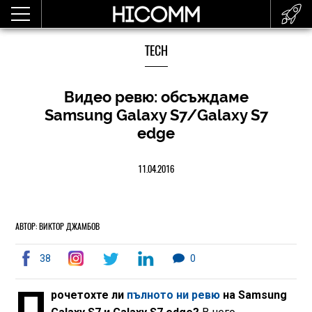
TECH
Видео ревю: обсъждаме
Samsung Galaxy S7/Galaxy S7
edge
11.04.2016
АВТОР: ВИКТОР ДЖАМБОВ
38
0
П
рочетохте ли
пълното ни ревю
на Samsung