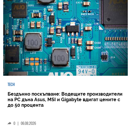
TECH
Бездънно поскъпване: Водещите производители
на РС дъна Asus, MSI и Gigabyte вдигат цените с
до 50 процента
0
|
06.08.2026