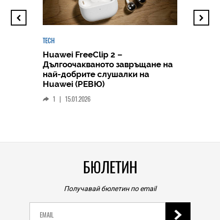
TECH
Huawei FreeClip 2 –
Дългоочакваното завръщане на
HICOMME
най-добрите слушалки на
Следв
Huawei (РЕВЮ)
смар
1
|
15.01.2026
личен
0
|
БЮЛЕТИН
Получавай бюлетин по email