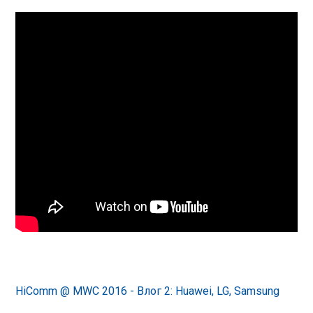
HiComm @ MWC 2016 - Влог 2: Huawei, LG, Samsung