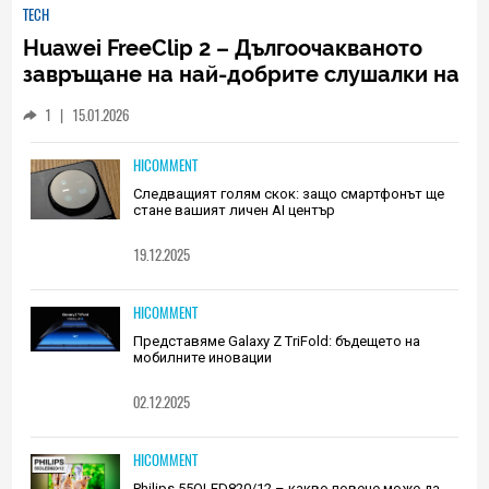
TECH
Huawei FreeClip 2 – Дългоочакваното
завръщане на най-добрите слушалки на
Huawei (РЕВЮ)
1
|
15.01.2026
HICOMMENT
Следващият голям скок: защо смартфонът ще
стане вашият личен AI център
19.12.2025
HICOMMENT
Представяме Galaxy Z TriFold: бъдещето на
мобилните иновации
02.12.2025
HICOMMENT
Philips 55OLED820/12 – какво повече може да