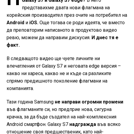
Galaxy S7 и Galaxy S7 edge?
В него
представихме двата нови флагмана на
корейския производител през очите на потребител на
Android
и
iOS.
Още тогава се роди идеята, че вместо
да преповторим написаното в продуктово видео
ревю, можем да направим дискусия.
И днес тя е
факт.
В следващото видео ще чуете личните ни
впечатления от Galaxy S7 и неговата edge версия –
какво ни хареса, какво не и къде са разликите
спрямо предишното поколение флагмани на
компанията.
Тази година Samsung
не направи огромни промени
във флагманите си, но предприе нова, сигурна
крачка, за да бъде създател на най-комплексния
Android смартфон. Galaxy S7
надгражда
във всяко
отношение своя предшественик, като най-