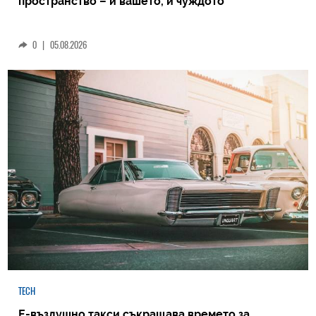
пространство – и вашето, и чуждото
0
|
05.08.2026
TECH
Е-въздушно такси съкращава времето за