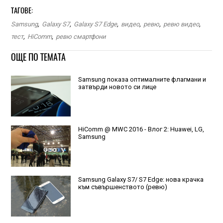
ТАГОВЕ:
Samsung
,
Galaxy S7
,
Galaxy S7 Edge
,
видео
,
ревю
,
ревю видео
,
тест
,
HiComm
,
ревю смартфони
ОЩЕ ПО ТЕМАТА
Samsung показа оптималните флагмани и
затвърди новото си лице
HiComm @ MWC 2016 - Влог 2: Huawei, LG,
Samsung
Samsung Galaxy S7/ S7 Edge: нова крачка
към съвършенството (ревю)