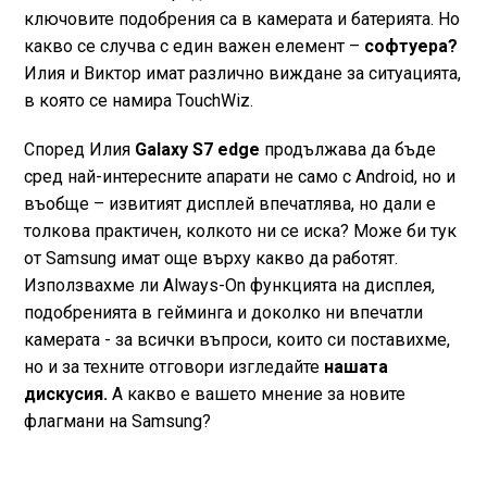
ключовите подобрения са в камерата и батерията. Но
какво се случва с един важен елемент –
софтуера?
Илия и Виктор имат различно виждане за ситуацията,
в която се намира TouchWiz.
Според Илия
Galaxy S7 edge
продължава да бъде
сред най-интересните апарати не само с Android, но и
въобще – извитият дисплей впечатлява, но дали е
толкова практичен, колкото ни се иска? Може би тук
от Samsung имат още върху какво да работят.
Използвахме ли Always-On функцията на дисплея,
подобренията в гейминга и доколко ни впечатли
камерата - за всички въпроси, които си поставихме,
но и за техните отговори изгледайте
нашата
дискусия.
А какво е вашето мнение за новите
флагмани на Samsung?