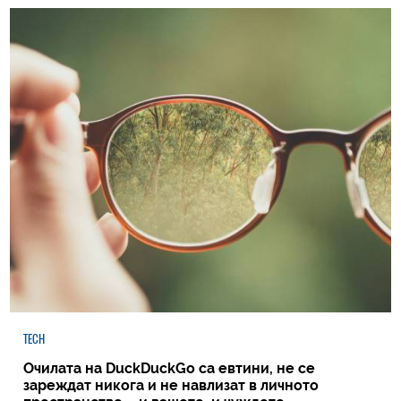
TECH
Очилата на DuckDuckGo са евтини, не се
зареждат никога и не навлизат в личното