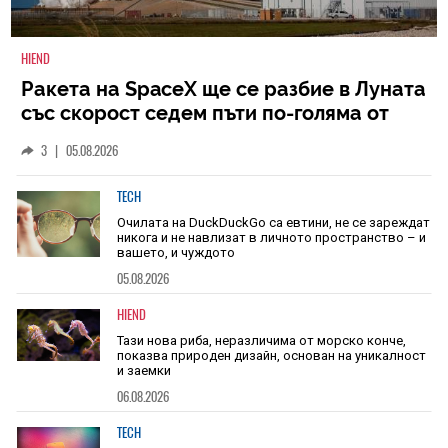
HIEND
Ракета на SpaceX ще се разбие в Луната
със скорост седем пъти по-голяма от
скоростта на звука
3
|
05.08.2026
TECH
Очилата на DuckDuckGo са евтини, не се зареждат
никога и не навлизат в личното пространство – и
вашето, и чуждото
05.08.2026
HIEND
Тази нова риба, неразличима от морско конче,
показва природен дизайн, основан на уникалност
и заемки
06.08.2026
TECH