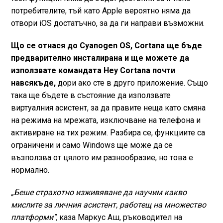
потребителите, тъй като Apple вероятно няма да
отвори iOS достатъчно, за да ги направи възможни.
Що се отнася до Cyanogen OS, Cortana ще бъде
предварително инсталирана и ще можете да
използвате командата Hey Cortana почти
навсякъде,
дори ако сте в друго приложение. Също
така ще бъдете в състояние да използвате
виртуалния асистент, за да правите неща като смяна
на режима на мрежата, изключване на телефона и
активиране на тих режим. Разбира се, функциите са
ограничени и само Windows ще може да се
възползва от цялото им разнообразие, но това е
нормално.
„Беше страхотно изживяване да научим какво
мислите за личния асистент, работещ на множество
платформи",
каза Маркус Аш, ръководител на