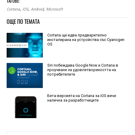
ТАГОВЕ:
Cortana
,
iOS
,
Android
,
Microsoft
ОЩЕ ПО ТЕМАТА
Cortana ще идва предварително
инсталирана на устройства със Cyanogen
OS
Siri побеждава Google Now и Cortana в
проучване за удовлетвореността на
потребителите
Бета-версията на Cortana за iOS вече
налична за разработчиците