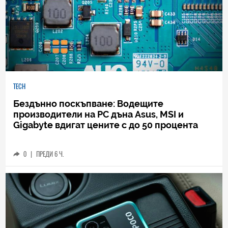
TECH
Бездънно поскъпване: Водещите
производители на РС дъна Asus, MSI и
Gigabyte вдигат цените с до 50 процента
0
|
ПРЕДИ 6 Ч.