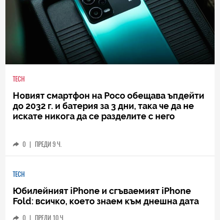
TECH
Новият смартфон на Poco обещава ъпдейти
до 2032 г. и батерия за 3 дни, така че да не
искате никога да се разделите с него
0
|
ПРЕДИ 9 Ч.
TECH
Юбилейният iPhone и сгъваемият iPhone
Fold: всичко, което знаем към днешна дата
0
|
ПРЕДИ 10 Ч.