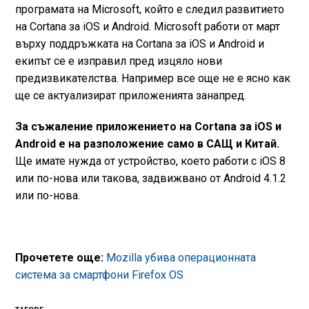
програмата на Microsoft, който е следил развитието
на Cortana за iOS и Android. Microsoft работи от март
върху поддръжката на Cortana за iOS и Android и
екипът се е изправил пред изцяло нови
предизвикателства. Например все още не е ясно как
ще се актуализират приложенията занапред.
За съжаление приложението на Cortana за iOS и
Android е на разположение само в САЩ и Китай.
Ще имате нужда от устройство, което работи с iOS 8
или по-нова или такова, задвижвано от Android 4.1.2
или по-нова.
Прочетете още:
Mozilla убива операционната
система за смартфони Firefox OS