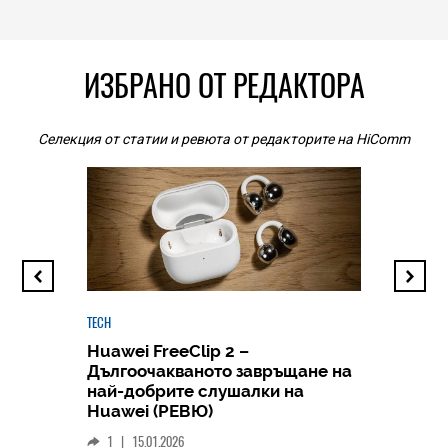
ИЗБРАНО ОТ РЕДАКТОРА
Селекция от статии и ревюта от редакторите на HiComm
TECH
Huawei FreeClip 2 –
Дългоочакваното завръщане на
HICOMME
най-добрите слушалки на
Следв
Huawei (РЕВЮ)
смар
1
|
15.01.2026