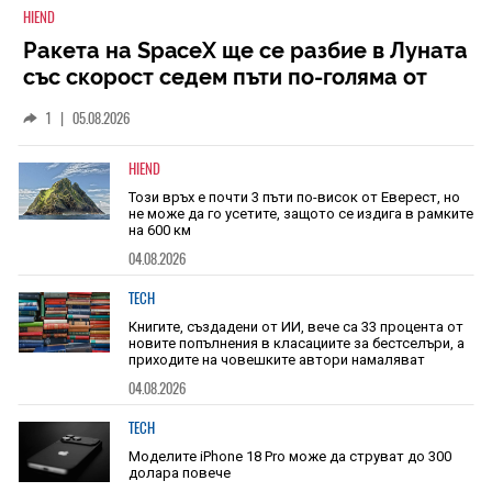
HIEND
Ракета на SpaceX ще се разбие в Луната
със скорост седем пъти по-голяма от
скоростта на звука
1
|
05.08.2026
HIEND
Този връх е почти 3 пъти по-висок от Еверест, но
не може да го усетите, защото се издига в рамките
на 600 км
04.08.2026
TECH
Книгите, създадени от ИИ, вече са 33 процента от
новите попълнения в класациите за бестселъри, а
приходите на човешките автори намаляват
04.08.2026
TECH
Моделите iPhone 18 Pro може да струват до 300
долара повече