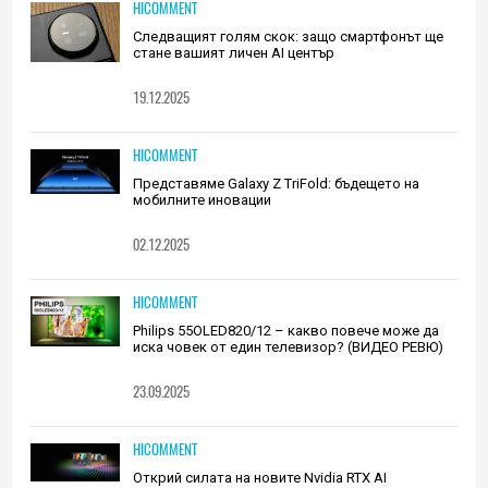
HICOMMENT
Следващият голям скок: защо смартфонът ще
стане вашият личен AI център
19.12.2025
HICOMMENT
Представяме Galaxy Z TriFold: бъдещето на
мобилните иновации
02.12.2025
HICOMMENT
Philips 55OLED820/12 – какво повече може да
иска човек от един телевизор? (ВИДЕО РЕВЮ)
23.09.2025
HICOMMENT
Открий силата на новите Nvidia RTX AI