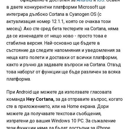
в двете конкурентни платформи Microsoft ще
интегрира дълбоко Cortana в Cyanogen OS (с
актуализация номер 12.1.1, която се очаква този
месец). Ако сте сред бета тестерите на Cortana, няма
да се изненадате от нещо ново - просто това е
стабилна версия. Най-основно ще бъдете в
състояние да следите напомняния и уведомления за
неща като полети и доставки от всички платформи,
както и ръчно да задавате въпроси на Cortana. Отвъд
това наборът от функции ще бъдe различен за всяка
платформа.
При Android ще можете да използвате гласовата
команда
Hey Cortana,
за да отправите въпрос, когато
сте в приложението, или на Home екрана. Дори
можете да получавате текстови съобщения,
изпратени до вашия Windows 10 PC. За съжаление
тези функции няма да бъдат достъпни за iPhone