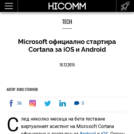
TECH
Microsoft официално стартира
Cortana за iOS и Android
10.12.2015
АВТОР: КОКО СТОЯНОВ
36
0
С
лед няколко месеца на бета тестване
виртуалният асистент на Microsoft Cortana
официално е достъпен за
Android
и
iOS
. Освен