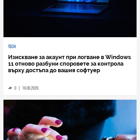
TECH
Изискване за акаунт при логване в Windows
11 отново разбуни споровете за контрола
върху достъпа до вашия софтуер
0
|
16.06.2026