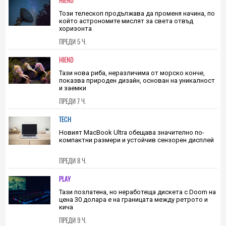
0
|
ПРЕДИ 4 Ч.
HIEND
Този телескоп продължава да променя начина, по
който астрономите мислят за света отвъд
хоризонта
ПРЕДИ 5 Ч.
HIEND
Тази нова риба, неразличима от морско конче,
показва природен дизайн, основан на уникалност
и заемки
ПРЕДИ 7 Ч.
TECH
Новият MacBook Ultra обещава значително по-
компактни размери и устойчив сензорен дисплей
ПРЕДИ 8 Ч.
PLAY
Тази позлатена, но неработеща дискета с Doom на