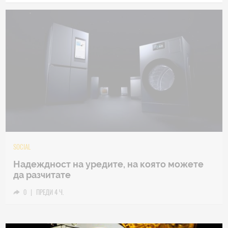
TECH
Samsung Galaxy Z Fold8 Ultra – ново име,
познато представяне
0
|
04.08.2026