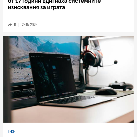
PLAY
RAM кризата удари и Minecraft: за пръв път
от 17 години вдигнаха системните
изисквания за играта
0
|
29.07.2026