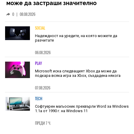
може да застраши значително
наличностите на iPhone 18 Pro
0
|
08.08.2026
SOCIAL
Надеждност на уредите, на която можете да
разчитате
06.08.2026
PLAY
Microsoft иска следващият Xbox да може да
подкара всяка игра за Xbox, създадена някога
07.08.2026
TECH
Софтуерен магьосник прехвърли Word за Windows
1.1a от 1990 г. на Windows 11
ПРЕДИ 7 Ч.