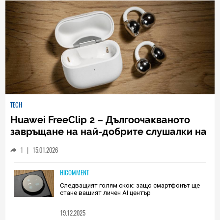
TECH
Huawei FreeClip 2 – Дългоочакваното
завръщане на най-добрите слушалки на
Huawei (РЕВЮ)
1
|
15.01.2026
HICOMMENT
Следващият голям скок: защо смартфонът ще
стане вашият личен AI център
19.12.2025