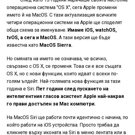
операционна система "OS X", сега Apple промени
името й на MacOS. С тази актуализация всичките
четири операционни системи на Apple ще споделят
обща схема за именуване.
Имаме iOS, watchOS,
tvOS, а сега и MacOS.
А тази версия ще бъде
известна като
MacOS Sierra.
Но смяната на името не означава, че всичко,
свързано с OS X, се променя. Това си е все същата
OS X, но с нови функции, които идват с всеки по-
голям ъпдейт. Най-голямата нова функция за тази
година е Siri.
Пет години след пускането на
интелигентния гласов асистент Apple най-накрая
го прави достъпен за Mac компютри.
На MacOS Siri ще работи почти идентично с начина, по
който работи на iOS устройства. Просто трябва да
кликнете върху иконата на Siri в меню лентата или в