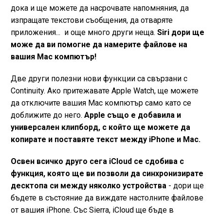
дока и ще можете да насрочвате напомняния, да
изпращате текстови съобщения, да отваряте
приложения... и още много други неща.
Siri дори ще
може да ви помогне да намерите файлове на
вашия Mac компютър!
Две други полезни нови функции са свързани с
Continuity. Ако притежавате Apple Watch, ще можете
да отключите вашия Mac компютър само като се
доближите до него.
Apple също е добавила и
универсален клипборд, с който ще можете да
копирате и поставяте текст между iPhone и Mac.
Освен всичко друго сега iCloud се сдобива с
функция, която ще ви позволи да синхронизирате
десктопа си между няколко устройства
- дори ще
бъдете в състояние да виждате настолните файлове
от вашия iPhone. Със Sierra, iCloud ще бъде в