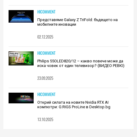
HICOMMENT
Представяме Galaxy Z TriFold: бъдещето на
мобилните иновации
02.12.2025
HICOMMENT
Philips 55OLED820/12 – какво повече може да
иска човек от един телевизор? (ВИДЕО РЕВЮ)
23.09.2025
HICOMMENT
Открий силата на новите Nvidia RTX AI
компютри: G:RIGS ProLine в Desktop.bg
13.10.2025