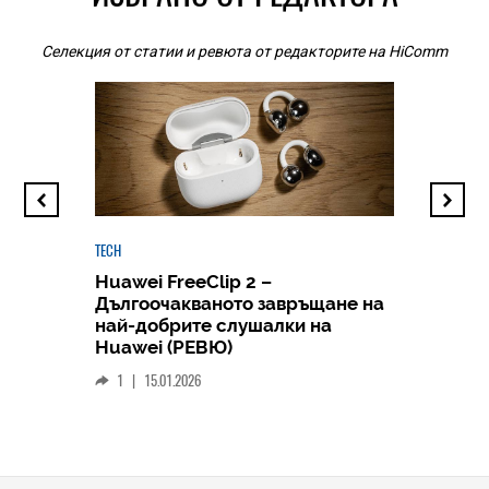
Селекция от статии и ревюта от редакторите на HiComm
TECH
Huawei FreeClip 2 –
Дългоочакваното завръщане на
HICOMME
най-добрите слушалки на
Следв
Huawei (РЕВЮ)
смар
1
|
15.01.2026
личен
0
|