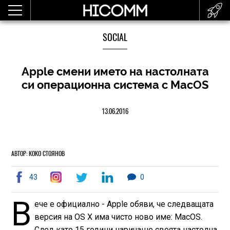
SOCIAL
Apple смени името на настолната
си операционна система с MacOS
13.06.2016
АВТОР: КОКО СТОЯНОВ
43
0
В
ече е официално - Apple обяви, че следващата
версия на OS X има чисто ново име: MacOS.
След като 15 години наричаше своята настолна