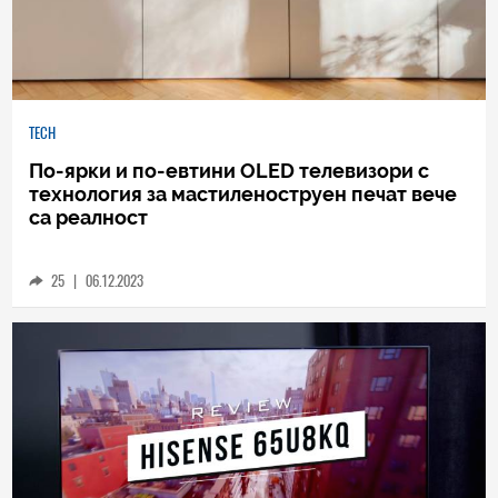
TECH
По-ярки и по-евтини OLED телевизори с
технология за мастиленоструен печат вече
са реалност
25
|
06.12.2023