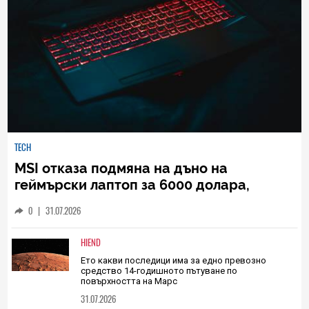
TECH
MSI отказа подмяна на дъно на
геймърски лаптоп за 6000 долара,
защото ще е по-скъпа от нов модел
0
|
31.07.2026
HIEND
Ето какви последици има за едно превозно