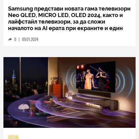
HICOMMENT
Samsung представи новата гама телевизори
Neo QLED, MICRO LED, OLED 2024, както и
лайфстайл телевизори, за да сложи
началото на AI ерата при екраните и един
напълно нов начин на живот
0
|
09.01.2024