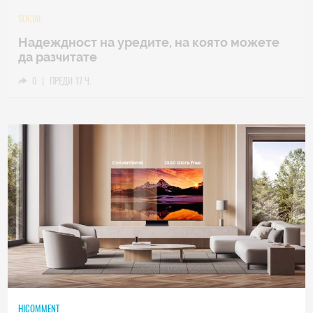
TECH
Samsung Galaxy Z Fold8 Ultra – ново име,
познато представяне
0
|
04.08.2026