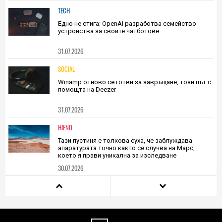
средство 14-годишното пътуване по
повърхността на Марс
31.07.2026
TECH
Едно не стига: OpenAI разработва семейство
устройства за своите чатботове
31.07.2026
SOCIAL
Winamp отново се готви за завръщане, този път с
помощта на Deezer
31.07.2026
HIEND
Тази пустиня е толкова суха, че заблуждава
апаратурата точно както се случва на Марс,
което я прави уникална за изследване
30.07.2026
TECH