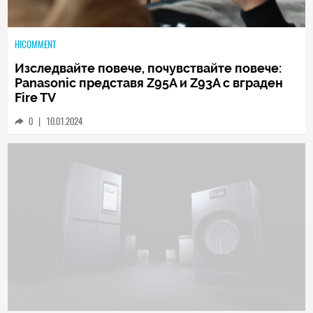
HICOMMENT
Изследвайте повече, почувствайте повече:
Panasonic представя Z95A и Z93A с вграден
Fire TV
0
|
10.01.2024