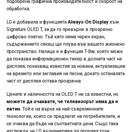
подобрена графична производителност и скорост на
обработка.
LG е добавила и функцията
Always-On Display
към
Signature OLED T, за да го превърне в прозрачно
цифрово платно. Тъй като няма черен екран,
съдържанието сякаш ще плува във вашето жизнено
пространство. Налице е и функция T-Bar, която може
да показва информационен тикер в долната част на
дисплея, показващ известия за новини, актуализации
на времето или заглавия на песни, докато останалата
част от дисплея остава прозрачна.
Цените и наличността на OLED T не са известни, но
можете да очаквате, че телевизорът няма да е
евтин.
Той е на върха на най-съвременните
технологии, които се предлагат на потребителите, и
се очаква да бъде на съответната цена. Също така
изглежда, че LG възнамерява да продава този