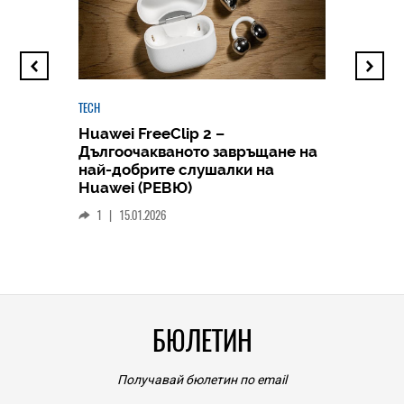
TECH
Huawei FreeClip 2 –
Дългоочакваното завръщане на
HICOMME
най-добрите слушалки на
Следв
Huawei (РЕВЮ)
смар
1
|
15.01.2026
личен
0
|
БЮЛЕТИН
Получавай бюлетин по email