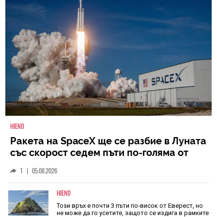
HIEND
Ракета на SpaceX ще се разбие в Луната
със скорост седем пъти по-голяма от
скоростта на звука
1
|
05.08.2026
HIEND
Този връх е почти 3 пъти по-висок от Еверест, но
не може да го усетите, защото се издига в рамките