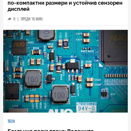
по-компактни размери и устойчив сензорен
дисплей
0
|
ПРЕДИ 16 МИН.
TECH