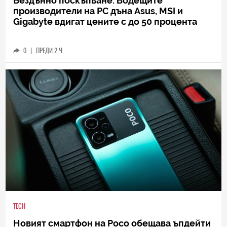
Бездънно поскъпване: Водещите
производители на РС дъна Asus, MSI и
Gigabyte вдигат цените с до 50 процента
0
|
ПРЕДИ 2 Ч.
TECH
Новият смартфон на Poco обещава ъпдейти