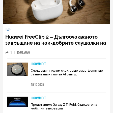
TECH
Huawei FreeClip 2 – Дългоочакваното
завръщане на най-добрите слушалки на
Huawei (РЕВЮ)
1
|
15.01.2026
HICOMMENT
Следващият голям скок: защо смартфонът ще
стане вашият личен AI център
19.12.2025
HICOMMENT
Представяме Galaxy Z TriFold: бъдещето на
мобилните иновации