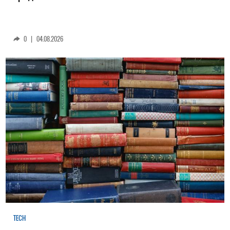
0
|
04.08.2026
TECH