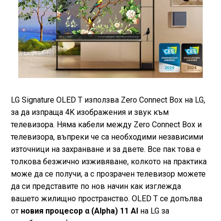
LG Signature OLED T използва Zero Connect Box на LG,
за да изпраща 4K изображения и звук към
телевизора. Няма кабели между Zero Connect Box и
телевизора, въпреки че са необходими независими
източници на захранване и за двете. Все пак това е
толкова безжично изживяване, колкото на практика
може да се получи, а с прозрачен телевизор можете
да си представите по нов начин как изглежда
вашето жилищно пространство. OLED T се допълва
от
новия процесор α (Alpha) 11 AI
на LG за