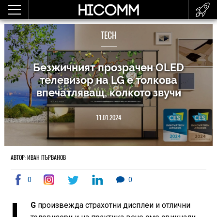
TECH
Безжичният прозрачен OLED
телевизор на LG е толкова
впечатляващ, колкото звучи
11.01.2024
АВТОР: ИВАН ПЪРВАНОВ
0
0
L
G
произвежда страхотни дисплеи и отлични