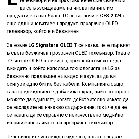
телевизори и на практика вече сме свикнали
да се възхищаваме на иновативните им
продукти в тази област. LG се включи в
CES 2024
с
още един иновативен продукт: прозрачен OLED
телевизор, който е и безжичен.
За новия
LG Signature OLED T
се казва, че е първият
в света безжичен прозрачен OLED телевизор. Това е
77-инчов OLED телевизор, през който можете да
виждате и който използва технологията на LG за
безжично предаване на видео и звук, за да ви
осигури едно битие без кабели. Компанията също
така предвидливо е добавила екран, чийто контраст
можете да вдигнете, когато действително искате да
се насладите на някакво съдържание, така че да не
се налага да се справяте с некачествено медийно
изживяване в името на прозрачен телевизор.
Телевизорите изглеждат чудесно, когато гледате