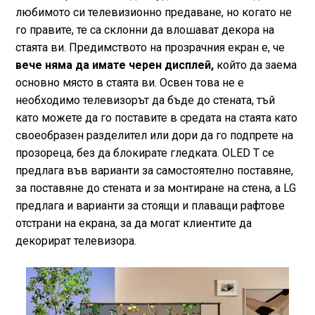
любимото си телевизионно предаване, но когато не
го правите, те са склонни да влошават декора на
стаята ви. Предимството на прозрачния екран е, че
вече няма да имате черен дисплей,
който да заема
основно място в стаята ви. Освен това не е
необходимо телевизорът да бъде до стената, тъй
като можете да го поставите в средата на стаята като
своеобразен разделител или дори да го подпрете на
прозореца, без да блокирате гледката. OLED T се
предлага във варианти за самостоятелно поставяне,
за поставяне до стената и за монтиране на стена, а LG
предлага и варианти за стоящи и плаващи рафтове
отстрани на екрана, за да могат клиентите да
декорират телевизора.