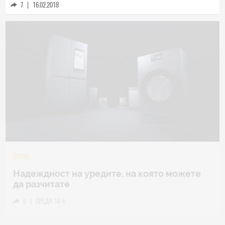
7
|
16.02.2018
TECH
Samsung Galaxy Z Fold8 Ultra – ново име,
познато представяне