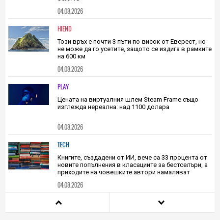
HIEND
Метеорит, 200 пъти по-голям от убиеца на
динозаври, е променил хода на еволюцията на
Земята
04.08.2026
HIEND
Този връх е почти 3 пъти по-висок от Еверест, но
не може да го усетите, защото се издига в рамките
на 600 км
04.08.2026
PLAY
Цената на виртуалния шлем Steam Frame също
изглежда нереална: над 1100 долара
04.08.2026
TECH
Книгите, създадени от ИИ, вече са 33 процента от
новите попълнения в класациите за бестселъри, а
приходите на човешките автори намаляват
04.08.2026