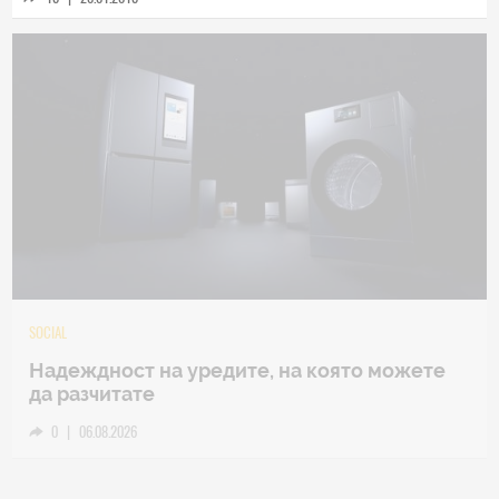
TECH
Samsung Galaxy Z Fold8 Ultra – ново име,
познато представяне