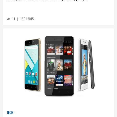
Internet of Things е следващото голямо
нещо, но никой не се справя добре
11
|
13.01.2015