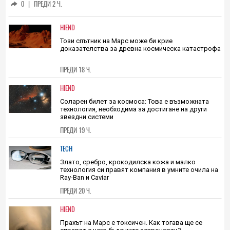
От джоба до китката: Motorola
патентова сгъваем телефон, който се
превръща в смартчасовник
0
|
ПРЕДИ 2 Ч.
HIEND
Този спътник на Марс може би крие
доказателства за древна космическа катастрофа
ПРЕДИ 18 Ч.
HIEND
Соларен билет за космоса: Това е възможната
технология, необходима за достигане на други
звездни системи
ПРЕДИ 19 Ч.
TECH
Злато, сребро, крокодилска кожа и малко
технология си правят компания в умните очила на
Ray-Ban и Caviar
ПРЕДИ 20 Ч.