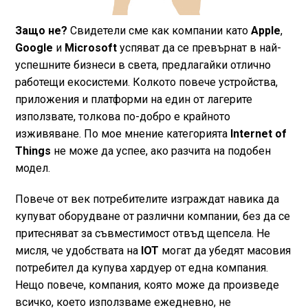
Защо не?
Свидетели сме как компании като
Apple
,
Google
и
Microsoft
успяват да се превърнат в най-
успешните бизнеси в света, предлагайки отлично
работещи екосистеми. Колкото повече устройства,
приложения и платформи на един от лагерите
използвате, толкова по-добро е крайното
изживяване. По мое мнение категорията
Internet of
Things
не може да успее, ако разчита на подобен
модел.
Повече от век потребителите изграждат навика да
купуват оборудване от различни компании, без да се
притесняват за съвместимост отвъд щепсела. Не
мисля, че удобствата на
IOT
могат да убедят масовия
потребител да купува хардуер от една компания.
Нещо повече, компания, която може да произведе
всичко, което използваме ежедневно, не