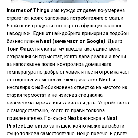
Internet of Things
има нужда от далеч по-умерена
стратегия, която запознава потребителите с малък
брой нови продукти с конкретна функционалност
наведнъж. Един от най-добрите примери за подобен
бизнес план е
Nest (вече част от Google)
. Дълго
Тони Фадел
и екипът му предлагаха единствено
свързания си термостат, който дава реални и лесни
за използване ползи: контролира домашната
температура по-добре от човек и пести огромна част
от годишната сметка за електричество.
Nest
се
инсталира с най-обикновена отвертка на мястото на
стария термостат и не изисква специална
екосистема, мрежа или каквото и да е. Устройството
е самодостатъчно, което го прави толкова
привлекателно. По-късно
Nest
анонсира и
Nest
Protect
, детектор за пушек, който може да работи
също толкова самостоятелно. Нещо повече, и двете