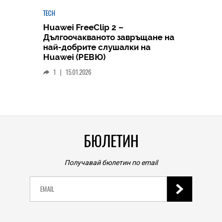
TECH
Huawei FreeClip 2 –
Дългоочакваното завръщане на
HICOMME
най-добрите слушалки на
Следв
Huawei (РЕВЮ)
смар
1
|
15.01.2026
личен
0
|
БЮЛЕТИН
Получавай бюлетин по email