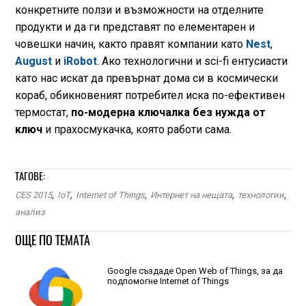
конкретните ползи и възможности на отделните
продукти и да ги представят по елементарен и
човешки начин, както правят компании като
Nest
,
August
и
iRobot
. Ако технологични и sci-fi ентусиасти
като нас искат да превърнат дома си в космически
кораб, обикновеният потребител иска по-ефективен
термостат,
по-модерна ключалка без нужда от
ключ
и прахосмукачка, която работи сама.
ТАГОВЕ:
CES 2015
,
IoT
,
Internet of Things
,
Интернет на нещата
,
технологии
,
анализ
ОЩЕ ПО ТЕМАТА
Google създаде Open Web of Things, за да
подпомогне Internet of Things