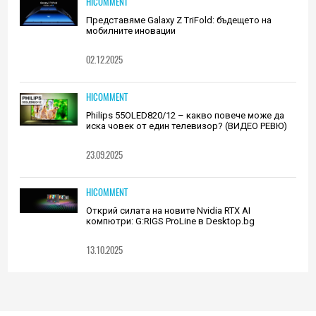
HICOMMENT
Представяме Galaxy Z TriFold: бъдещето на
мобилните иновации
02.12.2025
HICOMMENT
Philips 55OLED820/12 – какво повече може да
иска човек от един телевизор? (ВИДЕО РЕВЮ)
23.09.2025
HICOMMENT
Открий силата на новите Nvidia RTX AI
компютри: G:RIGS ProLine в Desktop.bg
13.10.2025