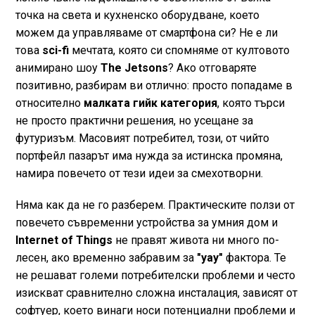
точка на света и кухненско оборудване, което
можем да управляваме от смартфона си? Не е ли
това
sci-fi
мечтата, която си спомняме от култовото
анимирано шоу
The Jetsons
? Ако отговаряте
позитивно, разбирам ви отлично: просто попадаме в
относително
малката гийк категория
, която търси
не просто практични решения, но усещане за
футуризъм. Масовият потребител, този, от чийто
портфейл пазарът има нужда за истинска промяна,
намира повечето от тези идеи за смехотворни.
Няма как да не го разберем. Практическите ползи от
повечето съвременни устройства за умния дом и
Internet of Things
не правят живота ни много по-
лесен, ако временно забравим за
"уау"
фактора. Те
не решават големи потребителски проблеми и често
изискват сравнително сложна инсталация, зависят от
софтуер, което винаги носи потенциални проблеми и