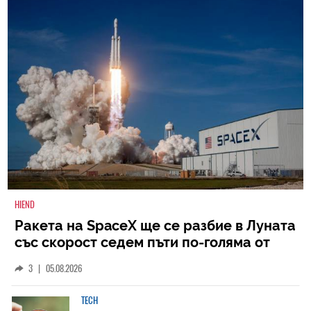
HIEND
Ракета на SpaceX ще се разбие в Луната
със скорост седем пъти по-голяма от
скоростта на звука
3
|
05.08.2026
TECH