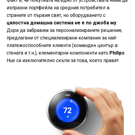
Факт е, че покупката на едно от устройствата няма да
изпразни портфейла на средния потребител в
страните от първия свят, но оборудването с
цялостна домашна система не е по джоба му
.
Дори да забравим за персонализираните решения,
предлагани от специализирани компании за най-
платежоспособните клиенти (команден център в
стената и т.н.), елементарни компоненти като
Philips
Hue са изключително скъпи за това, което правят.