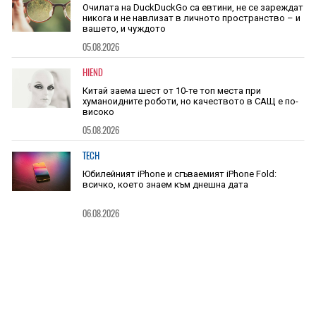
Очилата на DuckDuckGo са евтини, не се зареждат
никога и не навлизат в личното пространство – и
вашето, и чуждото
05.08.2026
HIEND
Китай заема шест от 10-те топ места при
хуманоидните роботи, но качеството в САЩ е по-
високо
05.08.2026
TECH
Юбилейният iPhone и сгъваемият iPhone Fold:
всичко, което знаем към днешна дата
06.08.2026