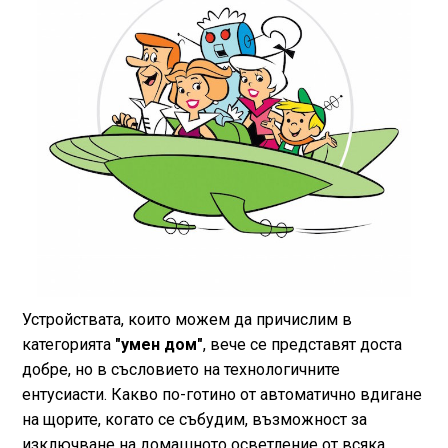
Устройствата, които можем да причислим в
категорията
"умен дом"
, вече се представят доста
добре, но в съсловието на технологичните
ентусиасти. Какво по-готино от автоматично вдигане
на щорите, когато се събудим, възможност за
изключване на домашното осветление от всяка