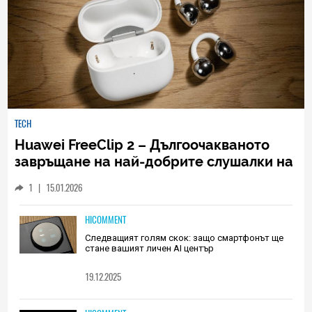
TECH
Huawei FreeClip 2 – Дългоочакваното
завръщане на най-добрите слушалки на
Huawei (РЕВЮ)
1
|
15.01.2026
HICOMMENT
Следващият голям скок: защо смартфонът ще
стане вашият личен AI център
19.12.2025