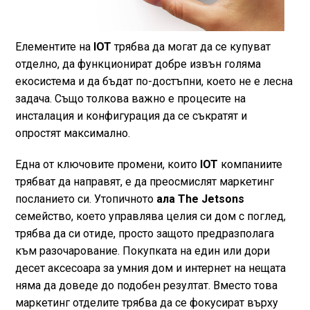
Елементите на
IOT
трябва да могат да се купуват
отделно, да функционират добре извън голяма
екосистема и да бъдат по-достъпни, което не е лесна
задача. Също толкова важно е процесите на
инсталация и конфигурация да се съкратят и
опростят максимално.
Една от ключовите промени, които
IOT
компаниите
трябват да направят, е да преосмислят маркетинг
посланието си. Утопичното
ала The Jetsons
семейство, което управлява целия си дом с поглед,
трябва да си отиде, просто защото предразполага
към разочарование. Покупката на един или дори
десет аксесоара за умния дом и интернет на нещата
няма да доведе до подобен резултат. Вместо това
маркетинг отделите трябва да се фокусират върху