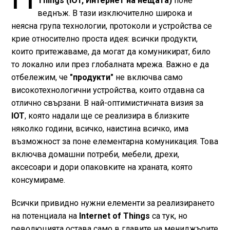
Things (IOT, Интернет на нещата)
поне
веднъж. В тази изключително широка и
неясна група технологии, протоколи и устройства се
крие относително проста идея: всички продукти,
които притежаваме, да могат да комуникират, било
то локално или през глобалната мрежа. Важно е да
отбележим, че
"продукти"
не включва само
високотехнологични устройства, които отдавна са
отлично свързани. В най-оптимистичната визия за
IOT
, която надали ще се реализира в близките
няколко години, всичко, наистина всичко, има
възможност за поне елементарна комуникация. Това
включва домашни потреби, мебели, дрехи,
аксесоари и дори опаковките на храната, която
консумираме.
Всички привидно нужни елементи за реализирането
на потенциала на
Internet of Things
са тук, но
революцията остава само в главите на мениджърите