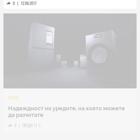
0
|
12.06.2017
TECH
Samsung Galaxy Z Fold8 Ultra – ново име,
познато представяне