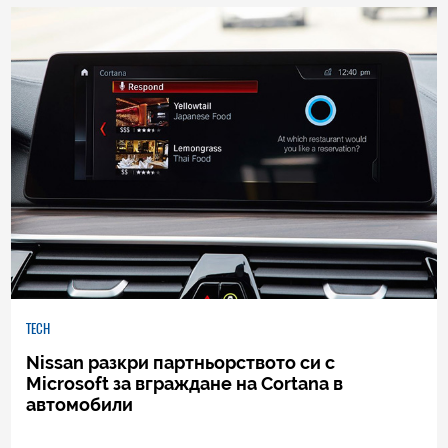
0
|
12.03.2017
TECH
Nissan разкри партньорството си с
Microsoft за вграждане на Cortana в