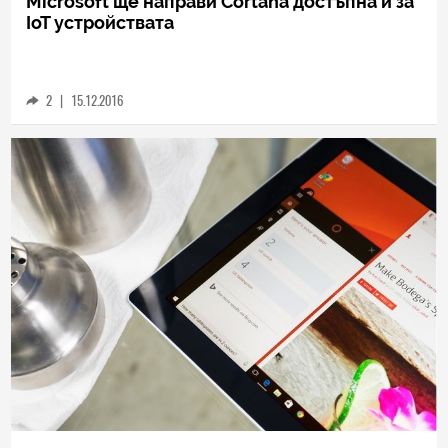
TECH
Microsoft ще направи Cortana достъпна и за
IoT устройствата
2
|
15.12.2016