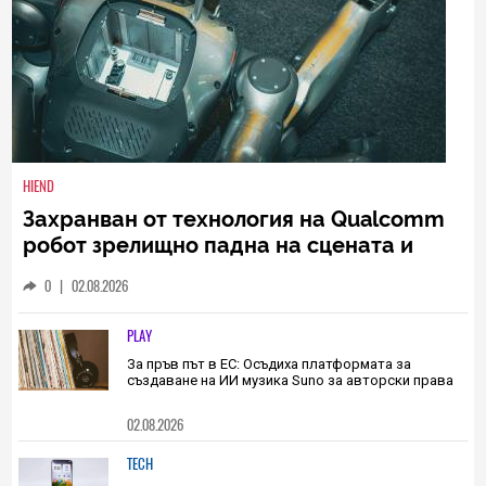
HIEND
Захранван от технология на Qualcomm
робот зрелищно падна на сцената и
това не изненада мнозина
0
|
02.08.2026
PLAY
За пръв път в ЕС: Осъдиха платформата за
създаване на ИИ музика Suno за авторски права