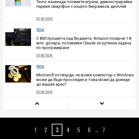
02.08.2026
TECH
Tecno изненада големите играчи, демонстрирайки
първия смартфон с изцяло безрамков дисплей
02.08.2026
TECH
С 800 процента над бюджета: Amazon похарчи 1.8
млн. долара, ползвайки Claude за рутинна задача
по програмиране
02.08.2026
TECH
Microsoft потвърди, че всеки компютър с Windows
може да бъде проследен и това може да доведе
до вашия арест
02.08.2026
HIEND
Този уникален по форма за Слънчевата система
астероид може да разкрие много за историята на