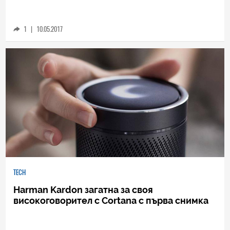
Ето как Cortana ще бъде добрият дух във
вашата кола
1
|
10.05.2017
TECH
Harman Kardon загатна за своя