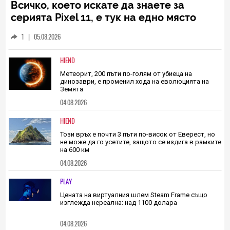
TECH
Всичко, което искате да знаете за
серията Pixel 11, е тук на едно място
1
|
05.08.2026
HIEND
Метеорит, 200 пъти по-голям от убиеца на
динозаври, е променил хода на еволюцията на
Земята
04.08.2026
HIEND
Този връх е почти 3 пъти по-висок от Еверест, но
не може да го усетите, защото се издига в рамките
на 600 км
04.08.2026
PLAY
Цената на виртуалния шлем Steam Frame също