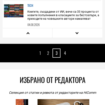
изглежда нереална: над 1100 долара
04.08.2026
TECH
Книгите, създадени от ИИ, вече са 33 процента от
новите попълнения в класациите за бестселъри, а
приходите на човешките автори намаляват
04.08.2026
TECH
Samsung Galaxy Z Fold8 Ultra – ново име, познато
представяне
1
2
3
4
04.08.2026
TECH
Непрактично, но внушително: този 3D-принтиран
комин охлажда Ryzen 7 9800X3D с 19 градуса без
вентилатори
ИЗБРАНО ОТ РЕДАКТОРА
04.08.2026
TECH