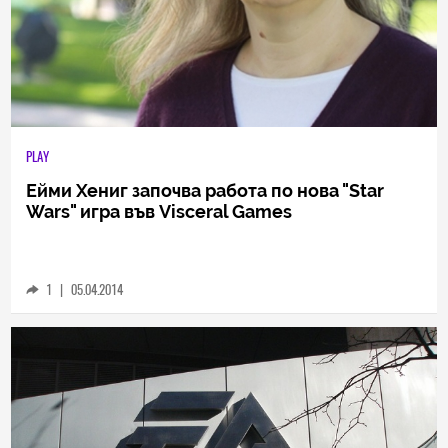
PLAY
Ейми Хениг започва работа по нова "Star
Wars" игра във Visceral Games
1
|
05.04.2014