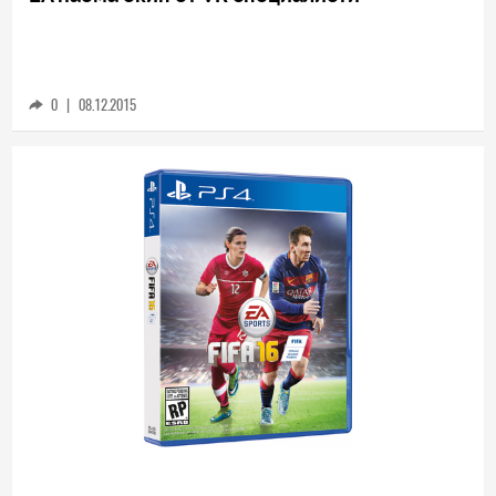
TECH
EA наема екип от VR специалисти
0
|
08.12.2015