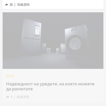
28
|
16.06.2016
TECH
Samsung Galaxy Z Fold8 Ultra – ново име,
познато представяне