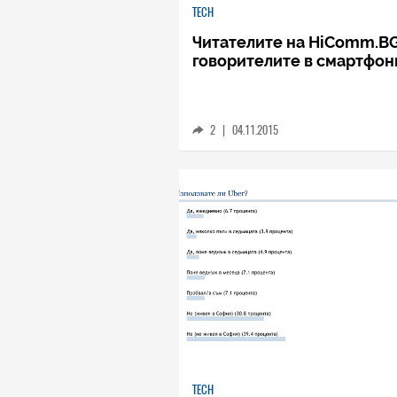
TECH
Читателите на HiComm.BG
говорителите в смартфон
2
|
04.11.2015
TECH