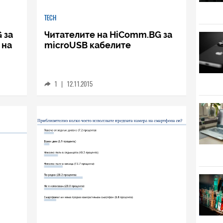
TECH
 за
Читателите на HiComm.BG за
 на
microUSB кабелите
1
|
12.11.2015