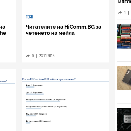
Цен
Ste
изгл
TECH
110
на
Читателите на HiComm.BG за
1
|
The
четенето на мейла
0
|
23.11.2015