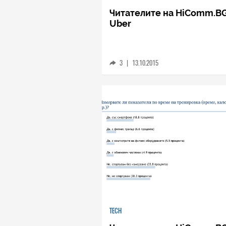
Читателите на HiComm.BG
Uber
3
|
13.10.2015
TECH