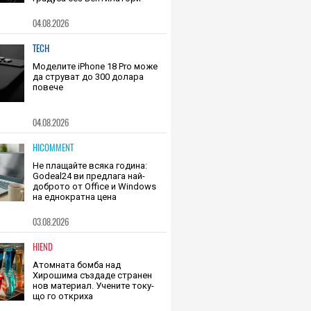
Непрактично, но внушително:
този 3D-принтиран комин
охлажда Ryzen 7 9800X3D с 19
градуса без вентилатори
04.08.2026
TECH
Моделите iPhone 18 Pro може
да струват до 300 долара
повече
04.08.2026
HICOMMENT
Не плащайте всяка година:
Godeal24 ви предлага най-
доброто от Office и Windows
на еднократна цена
03.08.2026
HIEND
Атомната бомба над