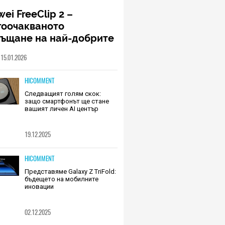
ei FreeClip 2 –
гоочакваното
ръщане на най-добрите
шалки на Huawei (РЕВЮ)
15.01.2026
HICOMMENT
Следващият голям скок:
защо смартфонът ще стане
вашият личен AI център
19.12.2025
HICOMMENT
Представяме Galaxy Z TriFold:
бъдещето на мобилните
иновации
02.12.2025