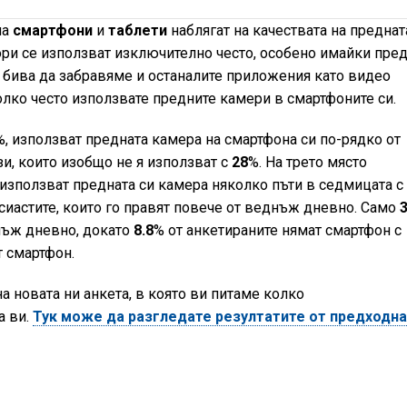
на
смартфони
и
таблети
наблягат на качествата на преднат
ори се използват изключително често, особено имайки пре
е бива да забравяме и останалите приложения като видео
олко често използвате предните камери в смартфоните си.
%, използват предната камера на смартфона си по-рядко от
зи, които изобщо не я използват с
28
%. На трето място
 използват предната си камера няколко пъти в седмицата с
сиастите, които го правят повече от веднъж дневно. Само
3
нъж дневно, докато
8.8
% от анкетираните нямат смартфон с
 смартфон.
а новата ни анкета, в която ви питаме колко
а ви.
Тук може да разгледате резултатите от предходн