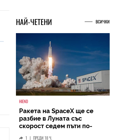
НАЙ-ЧЕТЕНИ
ВСИЧКИ
HIEND
Ракета на SpaceX ще се
разбие в Луната със
скорост седем пъти по-
голяма от скоростта на
1
|
ПРЕДИ 18 Ч.