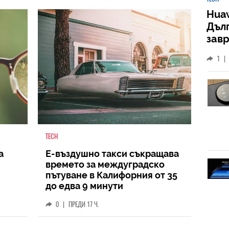
Huaw
Дъл
зав
слу
1
|
TECH
а
Е-въздушно такси съкращава
времето за междуградско
пътуване в Калифорния от 35
до едва 9 минути
0
|
ПРЕДИ 17 Ч.