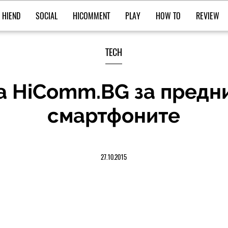
HIEND
SOCIAL
HICOMMENT
PLAY
HOW TO
REVIEW
TECH
а HiComm.BG за предн
смартфоните
27.10.2015