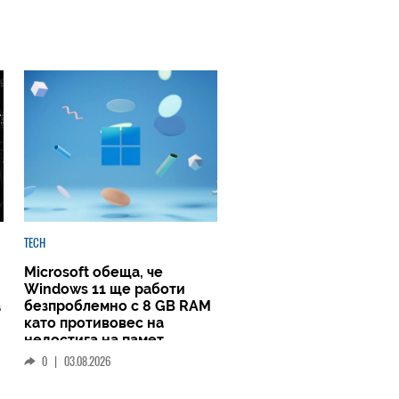
TECH
Microsoft обеща, че
Windows 11 ще работи
а
безпроблемно с 8 GB RAM
като противовес на
недостига на памет
0
|
03.08.2026