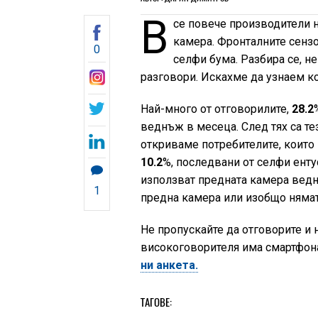
В
се повече производители 
камера. Фронталните сенз
0
селфи бума. Разбира се, н
разговори. Искахме да узнаем к
Най-много от отговорилите,
28.2
веднъж в месеца. След тях са те
откриваме потребителите, които
10.2
%, последвани от селфи енту
използват предната камера вед
1
предна камера или изобщо нямат
Не пропускайте да отговорите и н
високоговорителя има смартфон
ни анкета.
ТАГОВЕ: