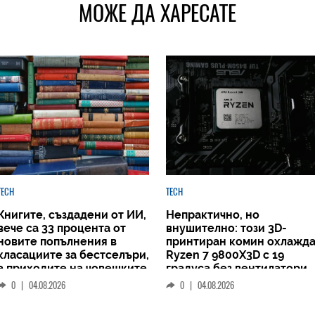
МОЖЕ ДА ХАРЕСАТЕ
TECH
TECH
Книгите, създадени от ИИ,
Непрактично, но
вече са 33 процента от
внушително: този 3D-
новите попълнения в
принтиран комин охлажд
класациите за бестселъри,
Ryzen 7 9800X3D с 19
а приходите на човешките
градуса без вентилатори
автори намаляват
0
|
04.08.2026
0
|
04.08.2026