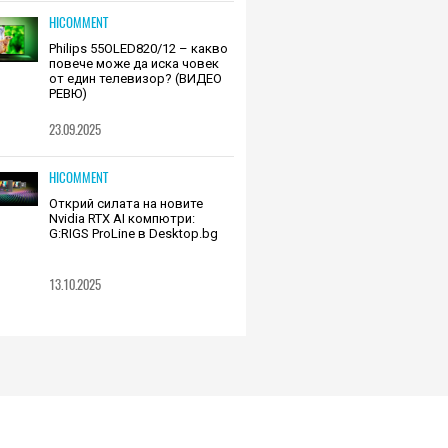
HICOMMENT
Philips 55OLED820/12 – какво
повече може да иска човек
от един телевизор? (ВИДЕО
РЕВЮ)
23.09.2025
HICOMMENT
Открий силата на новите
Nvidia RTX AI компютри:
G:RIGS ProLine в Desktop.bg
13.10.2025