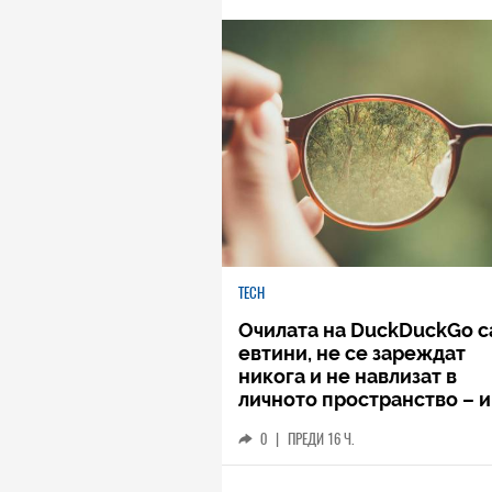
TECH
Очилата на DuckDuckGo с
евтини, не се зареждат
никога и не навлизат в
личното пространство – и
вашето, и чуждото
0
|
ПРЕДИ 16 Ч.