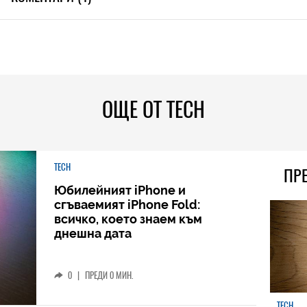
ОЩЕ ОТ TECH
TECH
ПР
Юбилейният iPhone и
сгъваемият iPhone Fold:
всичко, което знаем към
днешна дата
0
|
ПРЕДИ 0 МИН.
TECH