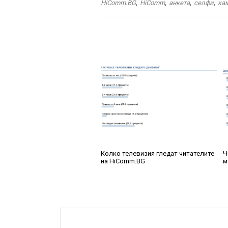
HiComm.BG
,
HiComm
,
анкета
,
селфи
,
ка
Колко телевизия гледат читателите
Ч
на HiComm.BG
м