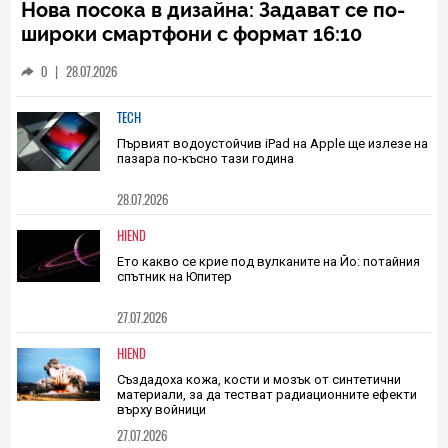
TECH
Нова посока в дизайна: Задават се по-
широки смартфони с формат 16:10
0
|
28.07.2026
TECH
Първият водоустойчив iPad на Apple ще излезе на
пазара по-късно тази година
28.07.2026
HIEND
Eто какво се крие под вулканите на Йо: потайния
спътник на Юпитер
27.07.2026
HIEND
Създадоха кожа, кости и мозък от синтетични