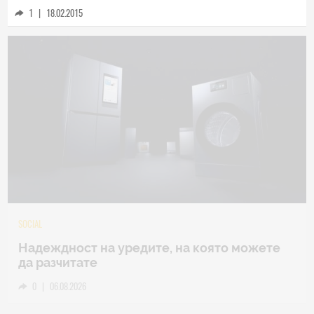
1
|
18.02.2015
TECH
Samsung Galaxy Z Fold8 Ultra – ново име,
познато представяне