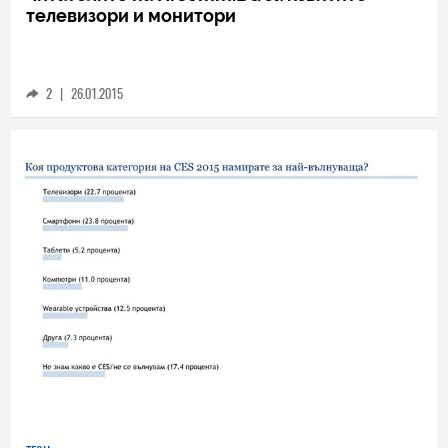
TECH
Читателите на HiComm.BG за извитите
телевизори и монитори
2
|
26.01.2015