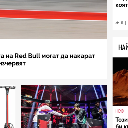
TECH
Sams
Ultr
пре
0
|
та на Red Bull могат да накарат
НА
 изчервят
HIEND