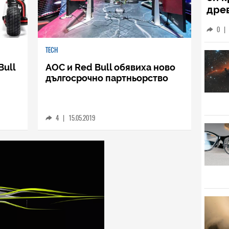
Този
би к
дре
кат
TECH
0
|
Bull
AOC и Red Bull обявиха ново
дългосрочно партньорство
4
|
15.05.2019