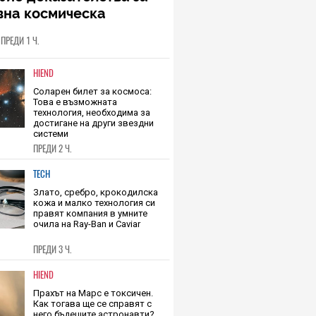
 спътник на Марс може
рие доказателства за
вна космическа
астрофа
ПРЕДИ 1 Ч.
HIEND
Соларен билет за космоса:
Това е възможната
технология, необходима за
достигане на други звездни
системи
ПРЕДИ 2 Ч.
TECH
Злато, сребро, крокодилска
кожа и малко технология си
правят компания в умните
очила на Ray-Ban и Caviar
ПРЕДИ 3 Ч.
HIEND