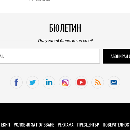
awei
личен AI център
и 
РЕ
0
|
19.12.2025
БЮЛЕТИН
Получавай бюлетин по email