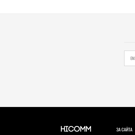
най-добрите слушалки на Hu
(РЕВЮ)
1
|
15.01.2026