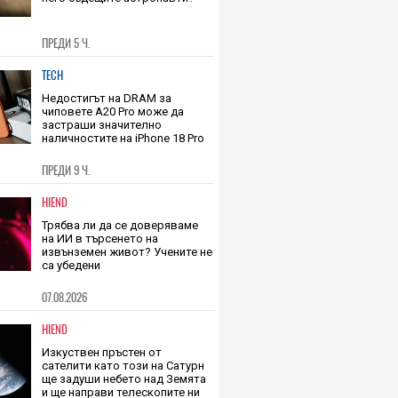
Прахът на Марс е токсичен.
Как тогава ще се справят с
него бъдещите астронавти?
ПРЕДИ 5 Ч.
TECH
Недостигът на DRAM за
чиповете A20 Pro може да
застраши значително
наличностите на iPhone 18 Pro
ПРЕДИ 9 Ч.
HIEND
Трябва ли да се доверяваме
на ИИ в търсенето на
извънземен живот? Учените не
са убедени
07.08.2026
HIEND