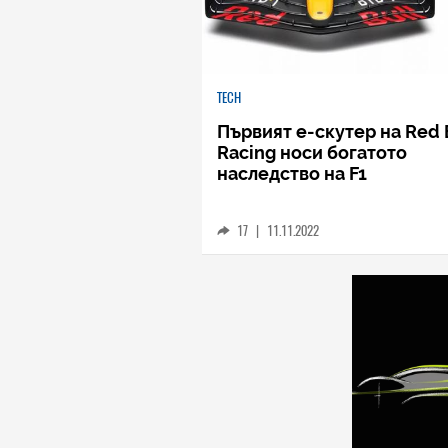
TECH
Първият e-скутер на Red 
Racing носи богатото
наследство на F1
17
|
11.11.2022