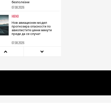
Изкуствен пръстен от
сателити като този на Сатурн
ще задуши небето над Земята
и ще направи телескопите ни
безполезни
07.08.2026
HIEND
Нов авиационен модел
прогнозира опасности по
авиопистите ценни минути
преди да се случат
07.08.2026
PLAY
Microsoft иска следващият
Xbox да може да подкара
всяка игра за Xbox, създадена
някога
07.08.2026
TECH
Японска мода: С риза,