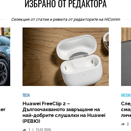
ИЗБРАНО ОТ РЕДАКТОРА
Селекция от статии и ревюта от редакторите на HiComm
HICOMMENT
HIC
Следващият голям скок: защо
Ph
на
смартфонът ще стане вашият
Am