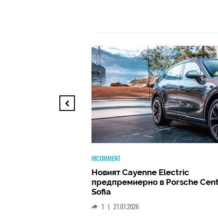
TECH
lectric
Huawei FreeClip 2 –
 Porsche Center
Дългоочакваното завръщане 