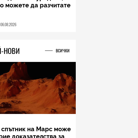
ung Galaxy Z Fold8
a – ново име, познато
дставяне
04.08.2026
Й-НОВИ
ВСИЧКИ