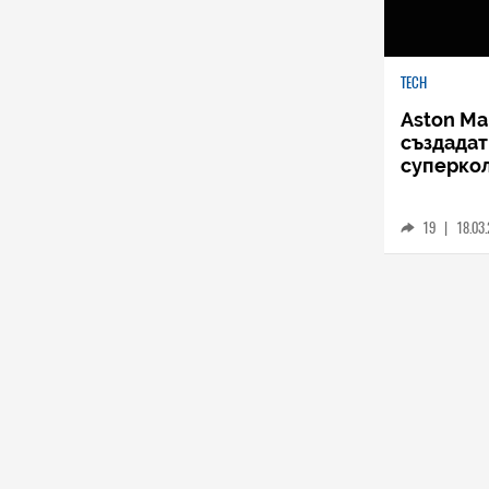
TECH
Aston Mar
създадат
суперко
19
|
18.03