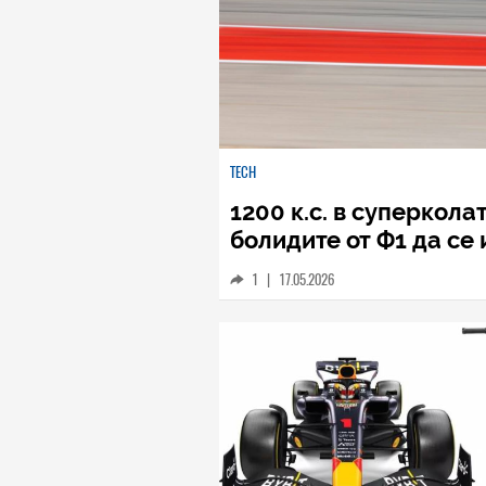
TECH
1200 к.с. в суперкола
болидите от Ф1 да се
1
|
17.05.2026