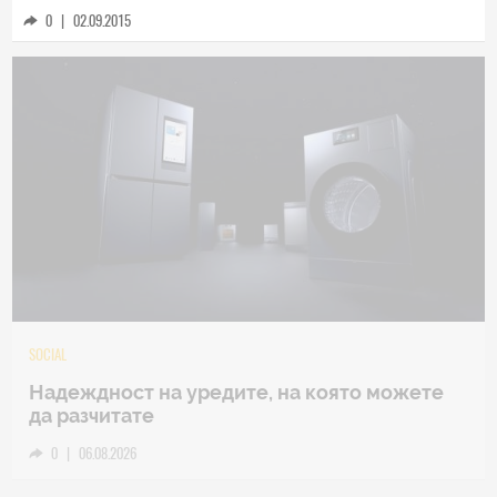
0
|
02.09.2015
TECH
Samsung Galaxy Z Fold8 Ultra – ново име,
познато представяне