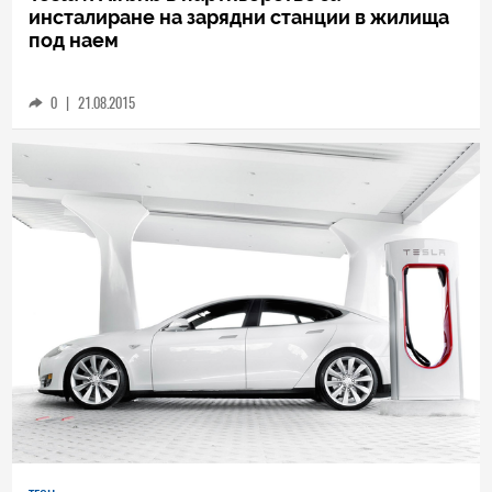
TECH
Tesla и Airbnb в партньорство за
инсталиране на зарядни станции в жилища
под наем
0
|
21.08.2015