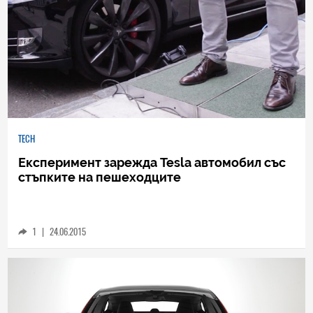
TECH
Експеримент зарежда Tesla автомобил със
стъпките на пешеходците
1
|
24.06.2015