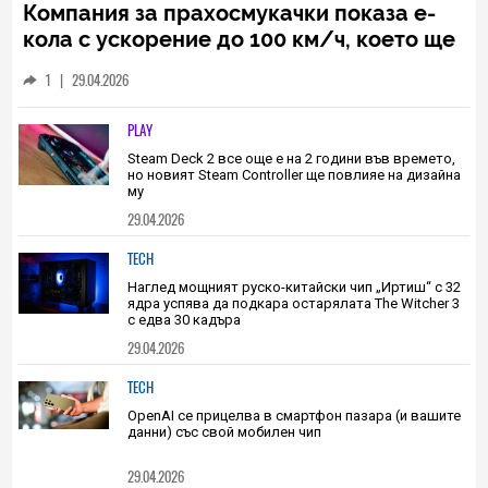
TECH
Компания за прахосмукачки показа е-
кола с ускорение до 100 км/ч, което ще
ви залепи на предното стъкло
1
|
29.04.2026
PLAY
Steam Deck 2 все още е на 2 години във времето,
но новият Steam Controller ще повлияе на дизайна
му
29.04.2026
TECH
Наглед мощният руско-китайски чип „Иртиш“ с 32
ядра успява да подкара остарялата The Witcher 3
с едва 30 кадъра
29.04.2026
TECH
OpenAI се прицелва в смартфон пазара (и вашите