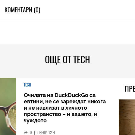
КОМЕНТАРИ (0)
ОЩЕ ОТ TECH
TECH
ПР
Очилата на DuckDuckGo са
евтини, не се зареждат никога
и не навлизат в личното
пространство – и вашето, и
чуждото
0
|
ПРЕДИ 12 Ч.