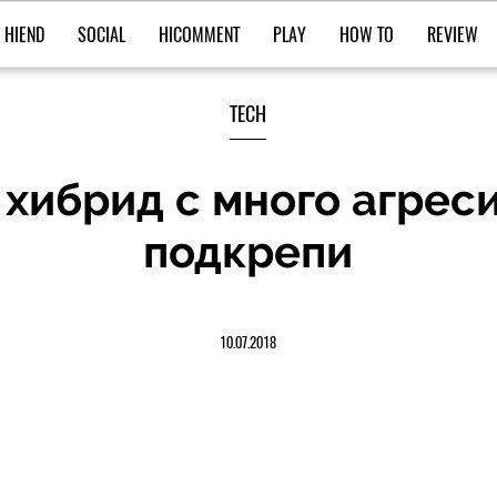
HIEND
SOCIAL
HICOMMENT
PLAY
HOW TO
REVIEW
TECH
 хибрид с много агресия
подкрепи
10.07.2018