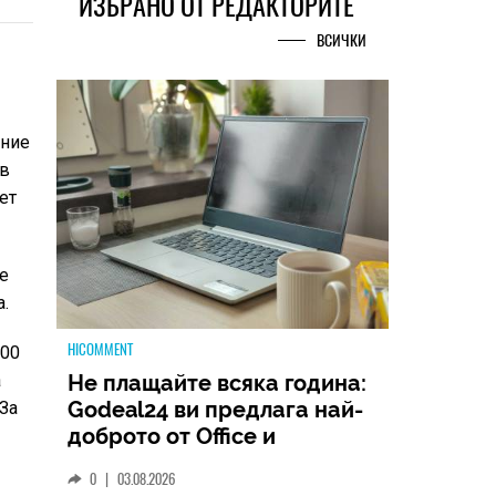
ИЗБРАНО ОТ РЕДАКТОРИТЕ
ВСИЧКИ
ение
 в
ет
е
а.
HICOMMENT
100
а
Не плащайте всяка година:
Godeal24 ви предлага най-
 За
доброто от Office и
Windows на еднократна
0
|
03.08.2026
цена