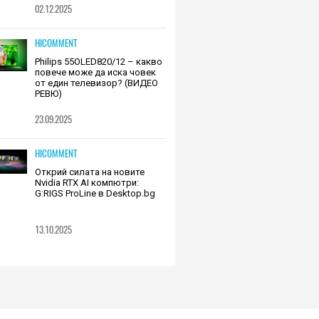
02.12.2025
HICOMMENT
Philips 55OLED820/12 – какво
повече може да иска човек
от един телевизор? (ВИДЕО
РЕВЮ)
23.09.2025
HICOMMENT
Открий силата на новите
Nvidia RTX AI компютри:
G:RIGS ProLine в Desktop.bg
13.10.2025