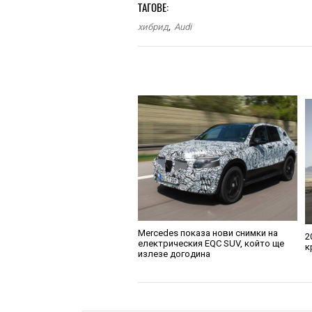
ТАГОВЕ:
хибрид
,
Audi
Mercedes показа нови снимки на
2
електрическия EQC SUV, който ще
к
излезе догодина