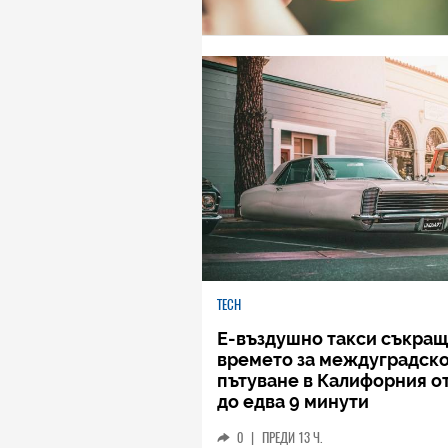
TECH
Е-въздушно такси съкращ
времето за междуградск
пътуване в Калифорния от
до едва 9 минути
0
|
ПРЕДИ 13 Ч.