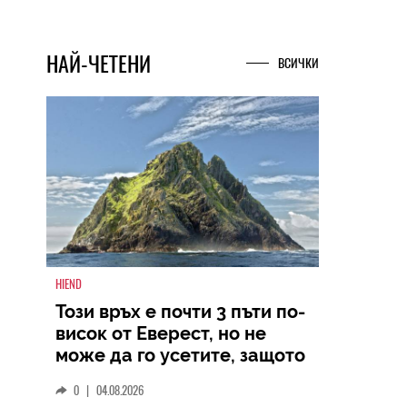
НАЙ-ЧЕТЕНИ
ВСИЧКИ
HIEND
Този връх е почти 3 пъти по-
висок от Еверест, но не
може да го усетите, защото
се издига в рамките на 600
0
|
04.08.2026
км