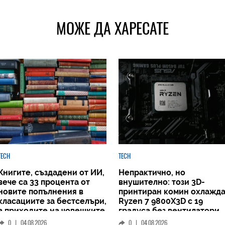
МОЖЕ ДА ХАРЕСАТЕ
TECH
TECH
Книгите, създадени от ИИ,
Непрактично, но
вече са 33 процента от
внушително: този 3D-
новите попълнения в
принтиран комин охлажд
класациите за бестселъри,
Ryzen 7 9800X3D с 19
а приходите на човешките
градуса без вентилатори
автори намаляват
0
|
04.08.2026
0
|
04.08.2026