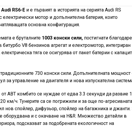
 Audi RS6-E
и е първият в историята на серията Audi RS
с електрически мотор и допълнителна батерия, които
ечатляващата основна конфигурация.
мата е бруталните
1003 конски сили,
постигнати благодар
 битурбо V8 бензинов агрегат и електромотор, интегриран
електрическа тяга се осигурява от пакет батерии с капацит
традиционните 730 конски сили. Допълнителната мощност 
ул за управление на двигателя и нова изпускателна систем
от ABT комбито се нуждае от едва 3.3 секунди да развие 
320 км/ч. Тунерите са се погрижили и за още по-агресивнат
ил нов спойлер, дифузьор, спойлер на багажника и джанти.
 е оборудвана и с окачване на H&R. Множество детайли в
ериора, подсказват за подобрената екологичност на