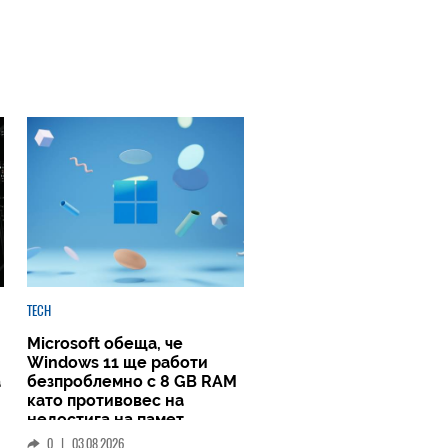
TECH
Microsoft обеща, че
Windows 11 ще работи
а
безпроблемно с 8 GB RAM
като противовес на
недостига на памет
0
|
03.08.2026