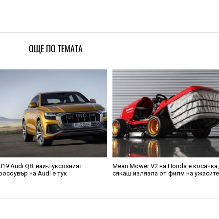
ОЩЕ ПО ТЕМАТА
019 Audi Q8: най-луксозният
Mean Mower V2 на Honda е косачка
росоувър на Audi е тук
сякаш излязла от филм на ужасит