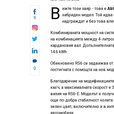
В
ижте този звяр - това е
Abt
хибриден модел. Той идва 
9
надграждат и без това вп
Комбинираната мощност на систе
на комбинацията между 4-литров
кардановия вал. Допълнителната 
14.6 kWh.
Обикновено RS6 се задвижва от 
0
постигната с помощта на нов мод
Благодарение на модификациите 
км/ч, а максималната скорост е 
визия на RS6-E. Моделът е получ
още по-добра стабилност колата
зелен цвят, включително и в инт
автомобила.