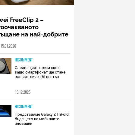
ei FreeClip 2 –
гоочакваното
ръщане на най-добрите
шалки на Huawei (РЕВЮ)
15.01.2026
HICOMMENT
Следващият голям скок:
защо смартфонът ще стане
вашият личен AI център
19.12.2025
HICOMMENT
Представяме Galaxy Z TriFold:
бъдещето на мобилните
иновации