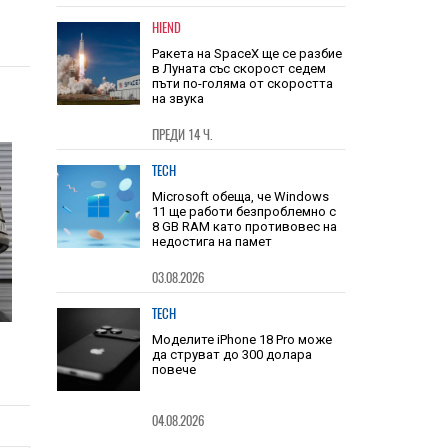
HIEND
Ракета на SpaceX ще се разбие
в Луната със скорост седем
пъти по-голяма от скоростта
на звука
ПРЕДИ 14 Ч.
TECH
Microsoft обеща, че Windows
11 ще работи безпроблемно с
8 GB RAM като противовес на
недостига на памет
03.08.2026
TECH
,
Моделите iPhone 18 Pro може
е
да струват до 300 долара
повече
04.08.2026