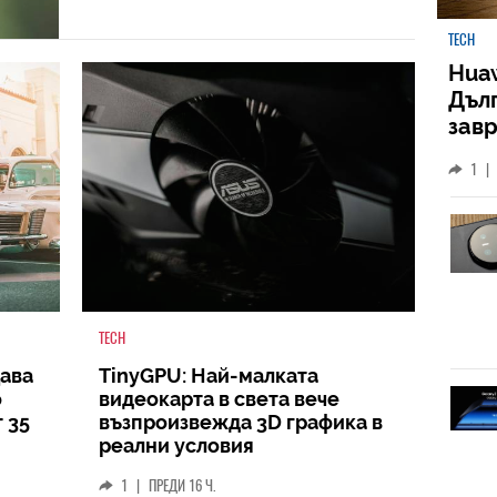
TECH
Huaw
Дъл
зав
слу
1
|
TECH
ава
TinyGPU: Най-малката
о
видеокарта в света вече
 35
възпроизвежда 3D графика в
реални условия
1
|
ПРЕДИ 16 Ч.