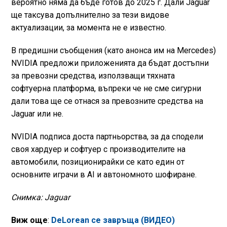
вероятно няма да бъде готов до 2025 г. Дали Jaguar
ще таксува допълнително за тези видове
актуализации, за момента не е известно.
В предишни съобщения (като анонса им на Mercedes)
NVIDIA предложи приложенията да бъдат достъпни
за превозни средства, използващи тяхната
софтуерна платформа, въпреки че не сме сигурни
дали това ще се отнася за превозните средства на
Jaguar или не.
NVIDIA подписа доста партньорства, за да сподели
своя хардуер и софтуер с производителите на
автомобили, позиционирайки се като един от
основните играчи в AI и автономното шофиране.
Снимка: Jaguar
Виж още
:
DeLorean се завръща (ВИДЕО)