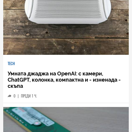
TECH
Умната джаджа на OpenAI: с камери,
ChatGPT, колонка, компактна и - изненада -
скъпа
0
|
ПРЕДИ 1 Ч.