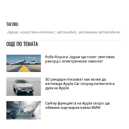
ТАГОВЕ:
Jaguar
,
изкуствен интелект
,
автомобил
,
автономни автомобили
ОЩЕ ПО ТЕМАТА
Rolls-Royce и Jaguar ще гонят световен
рекорд с електрически самолет
3D рендъри показват как може да
изглежда Apple Car‌ според патентите и
духа на Apple
CarKey функцията на Apple скоро ще
обхване още марки извън BMW