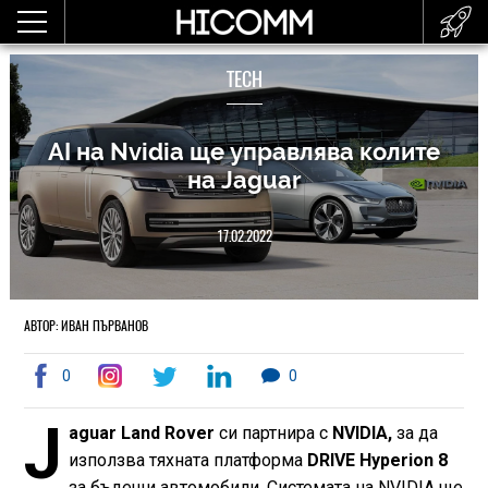
TECH
AI на Nvidia ще управлява колите
на Jaguar
17.02.2022
АВТОР: ИВАН ПЪРВАНОВ
0
0
J
aguar Land Rover
си партнира с
NVIDIA,
за да
използва тяхната платформа
DRIVE Hyperion 8
за бъдещи автомобили. Системата на NVIDIA ще