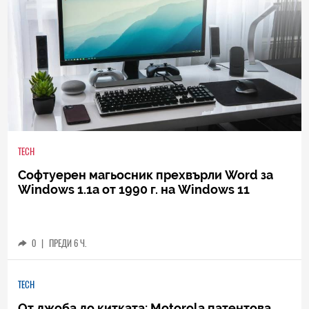
TECH
Софтуерен магьосник прехвърли Word за
Windows 1.1a от 1990 г. на Windows 11
0
|
ПРЕДИ 6 Ч.
TECH
От джоба до китката: Motorola патентова