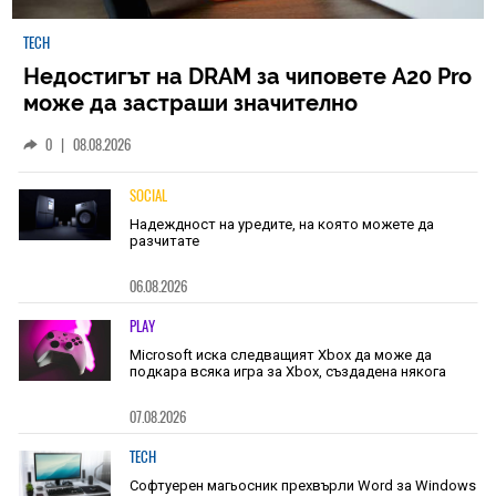
TECH
Недостигът на DRAM за чиповете A20 Pro
може да застраши значително
наличностите на iPhone 18 Pro
0
|
08.08.2026
SOCIAL
Надеждност на уредите, на която можете да
разчитате
06.08.2026
PLAY
Microsoft иска следващият Xbox да може да
подкара всяка игра за Xbox, създадена някога
07.08.2026
TECH
Софтуерен магьосник прехвърли Word за Windows