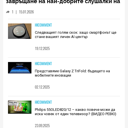
завръщане на най-добрите слушалки на
Huawei (РЕВЮ)
1
|
15.01.2026
HICOMMENT
Следващият голям скок: защо смартфонът ще
стане вашият личен AI център
19.12.2025
HICOMMENT
Представяме Galaxy Z TriFold: бъдещето на
мобилните иновации
02.12.2025
HICOMMENT
Philips 55OLED820/12 – какво повече може да
иска човек от един телевизор? (ВИДЕО РЕВЮ)
23.09.2025