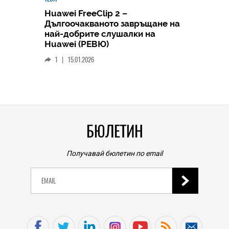
Huawei FreeClip 2 –
Дългоочакваното завръщане на
HICOMME
най-добрите слушалки на
Следв
Huawei (РЕВЮ)
смар
1
|
15.01.2026
личен
0
|
БЮЛЕТИН
Получавай бюлетин по email