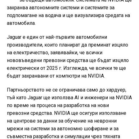
захранва автономните системи и системите за
подпомагане на водача и ще визуализира средата на
автомобила.
Jaguar е един от най-първите автомобилни
производители, които планират да преминат изцяло
на електричество, заявявайки, че всички
нововъведени превозни средства ще бъдат изцяло
електрически от 2025 г. Изглежда, че всички те ще
бъдат захранвани от компютри на NVIDIA.
Партньорството не се ограничава само до хардуер,
тъй като Jaguar ще използва AI и инженери на NVIDIA
по време на процеса на разработка на нови
превозни средства. NVIDIA ще осигури използване
на центрове за данни за обучение на невронни
мрежи на системи за автономно шофиране и за
съвместна разработка и симулации чрез тяхната