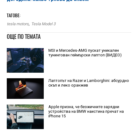
ТАГОВЕ:
tesla motors
,
Tesla Model 3
ОЩЕ ПО ТЕМАТА
MSI и Mercedes-AMG пускат уникален
тунингован геймърски лаптоп (ВИДЕО)
Лаптопът на Razer и Lamborghini: абсурдно
скъп и леко оранжев
Apple призна, че безжичните зарядни
устройства на BMW наистина пречат на
iPhone 15