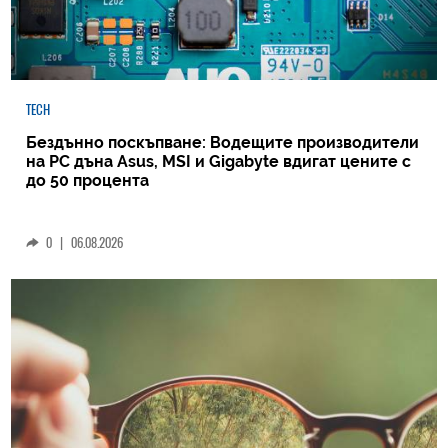
TECH
Бездънно поскъпване: Водещите производители
на РС дъна Asus, MSI и Gigabyte вдигат цените с
до 50 процента
0
|
06.08.2026