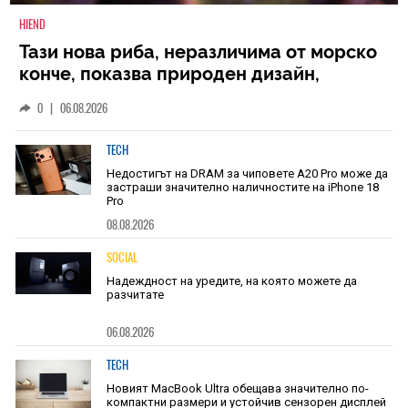
HIEND
Тази нова риба, неразличима от морско
конче, показва природен дизайн,
основан на уникалност и заемки
0
|
06.08.2026
TECH
Недостигът на DRAM за чиповете A20 Pro може да
застраши значително наличностите на iPhone 18
Pro
08.08.2026
SOCIAL
Надеждност на уредите, на която можете да
разчитате
06.08.2026
TECH
Новият MacBook Ultra обещава значително по-
компактни размери и устойчив сензорен дисплей