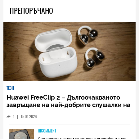
ПРЕПОРЪЧАНО
TECH
Huawei FreeClip 2 – Дългоочакваното
завръщане на най-добрите слушалки на
Huawei (РЕВЮ)
1
|
15.01.2026
HICOMMENT
Следващият голям скок: защо смартфонът ще