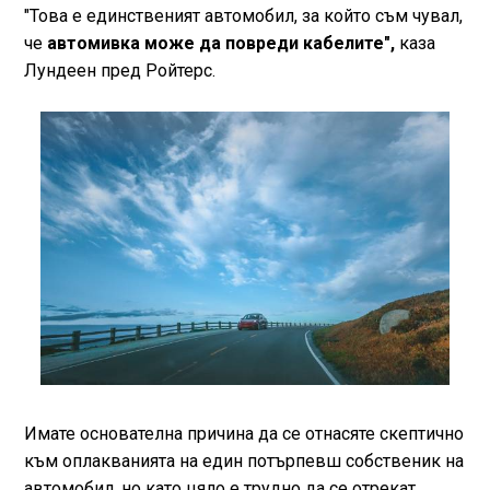
"Това е единственият автомобил, за който съм чувал,
че
автомивка може да повреди кабелите",
каза
Лундеен пред Ройтерс.
Имате основателна причина да се отнасяте скептично
към оплакванията на един потърпевш собственик на
автомобил, но като цяло е трудно да се отрекат