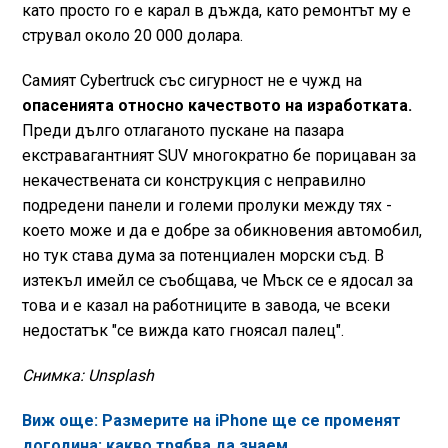
като просто го е карал в дъжда, като ремонтът му е
струвал около 20 000 долара.
Самият Cybertruck със сигурност не е чужд на
опасенията относно качеството на изработката.
Преди дълго отлаганото пускане на пазара
екстравагантният SUV многократно бе порицаван за
некачествената си конструкция с неправилно
подредени панели и големи пролуки между тях -
което може и да е добре за обикновения автомобил,
но тук става дума за потенциален морски съд. В
изтекъл имейл се съобщава, че Мъск се е ядосал за
това и е казал на работниците в завода, че всеки
недостатък "се вижда като гноясал палец".
Снимка: Unsplash
Виж още: Размерите на iPhone ще се променят
догодина: какво трябва да знаем