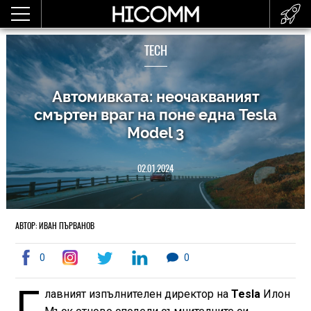
TECH
Автомивката: неочакваният
смъртен враг на поне една Tesla
Model 3
02.01.2024
АВТОР: ИВАН ПЪРВАНОВ
0
0
Г
лавният изпълнителен директор на
Tesla
Илон