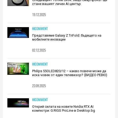
стане вашият личен AI център
19.12.2025
HICOMMENT
Представяме Galaxy Z TriFold: бъдещето на
мобилните иновации
02.12.2025
HICOMMENT
Philips 55OLED820/12 – какво повече може да
иска човек от един телевизор? (ВИДЕО РЕВЮ)
23.09.2025
HICOMMENT
Открий силата на новите Nvidia RTX AI
компютри: G:RIGS ProLine в Desktop.bg