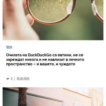
TECH
Очилата на DuckDuckGo са евтини, не се
зареждат никога и не навлизат в личното
пространство – и вашето, и чуждото
0
|
05.08.2026