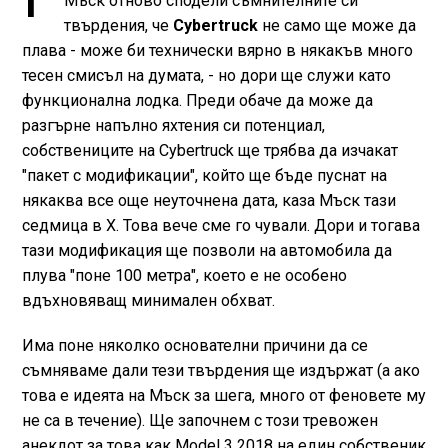
Мъск отново сподели съмнителните си
твърдения, че
Cybertruck
не само ще може да
плава - може би технически вярно в някакъв много
тесен смисъл на думата, - но дори ще служи като
функционална лодка. Преди обаче да може да
разгърне напълно яхтения си потенциал,
собствениците на Cybertruck ще трябва да изчакат
"пакет с модификации", който ще бъде пуснат на
някаква все още неуточнена дата, каза Мъск тази
седмица в X. Това вече сме го чували. Дори и тогава
тази модификация ще позволи на автомобила да
плува "поне 100 метра", което е не особено
вдъхновяващ минимален обхват.
Има поне няколко основателни причини да се
съмняваме дали тези твърдения ще издържат (а ако
това е идеята на Мъск за шега, много от феновете му
не са в течение). Ще започнем с този тревожен
анекдот за това как Model 3 2018 на един собственик