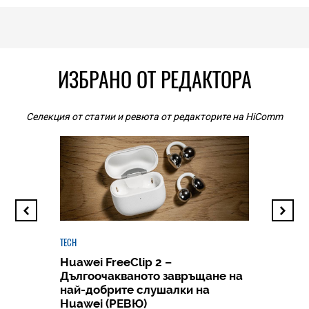
ИЗБРАНО ОТ РЕДАКТОРА
Селекция от статии и ревюта от редакторите на HiComm
TECH
Huawei FreeClip 2 –
Дългоочакваното завръщане на
HICOMME
най-добрите слушалки на
Следв
Huawei (РЕВЮ)