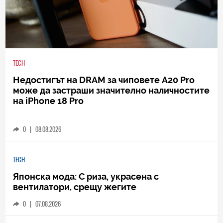
TECH
Недостигът на DRAM за чиповете A20 Pro
може да застраши значително наличностите
на iPhone 18 Pro
0
|
08.08.2026
TECH
Японска мода: С риза, украсена с
вентилатори, срещу жегите
0
|
07.08.2026