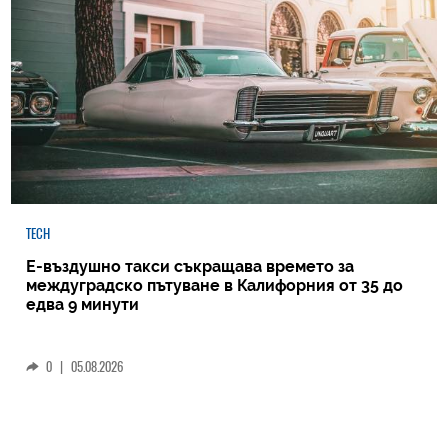
TECH
Е-въздушно такси съкращава времето за
междуградско пътуване в Калифорния от 35 до
едва 9 минути
0
|
05.08.2026