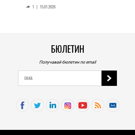
смар
1
|
15.01.2026
личен
0
|
БЮЛЕТИН
Получавай бюлетин по email