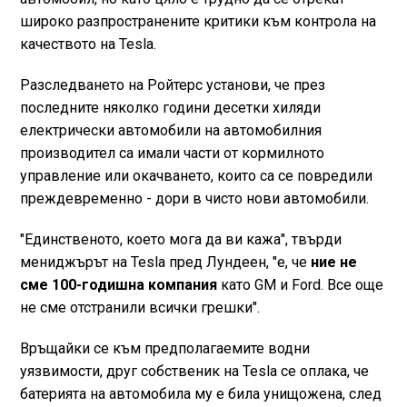
широко разпространените критики към контрола на
качеството на Tesla.
Разследването на Ройтерс установи, че през
последните няколко години десетки хиляди
електрически автомобили на автомобилния
производител са имали части от кормилното
управление или окачването, които са се повредили
преждевременно - дори в чисто нови автомобили.
"Единственото, което мога да ви кажа", твърди
мениджърът на Tesla пред Лундеен, "е, че
ние не
сме 100-годишна компания
като GM и Ford. Все още
не сме отстранили всички грешки".
Връщайки се към предполагаемите водни
уязвимости, друг собственик на Tesla се оплака, че
батерията на автомобила му е била унищожена, след