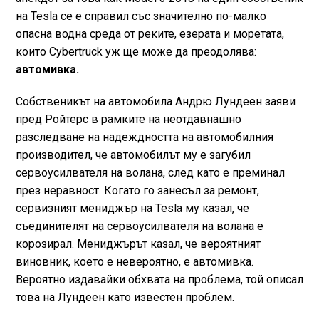
на Tesla се е справил със значително по-малко
опасна водна среда от реките, езерата и моретата,
които Cybertruck уж ще може да преодолява:
автомивка.
Собственикът на автомобила Андрю Лундеен заяви
пред Ройтерс в рамките на неотдавнашно
разследване на надеждността на автомобилния
производител, че автомобилът му е загубил
сервоусилвателя на волана, след като е преминал
през неравност. Когато го занесъл за ремонт,
сервизният мениджър на Tesla му казал, че
съединителят на сервоусилвателя на волана е
корозирал. Мениджърът казал, че вероятният
виновник, което е невероятно, е автомивка.
Вероятно издавайки обхвата на проблема, той описал
това на Лундеен като известен проблем.