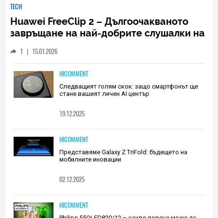
TECH
Huawei FreeClip 2 – Дългоочакваното
завръщане на най-добрите слушалки на
Huawei (РЕВЮ)
1
|
15.01.2026
HICOMMENT
Следващият голям скок: защо смартфонът ще
стане вашият личен AI център
19.12.2025
HICOMMENT
Представяме Galaxy Z TriFold: бъдещето на
мобилните иновации
02.12.2025
HICOMMENT
Philips 55OLED820/12 – какво повече може да