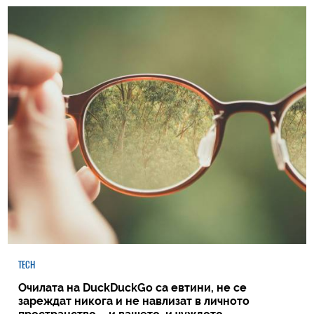
TECH
Очилата на DuckDuckGo са евтини, не се
зареждат никога и не навлизат в личното