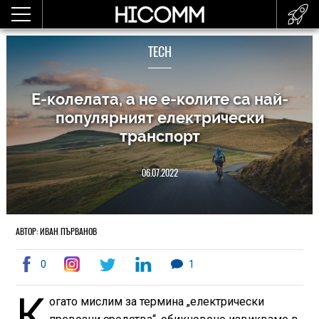
TECH
Е-колелата, а не е-колите са най-
популярният електрически
транспорт
06.07.2022
АВТОР: ИВАН ПЪРВАНОВ
0
1
К
огато мислим за термина „електрически