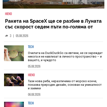
HIEND
Ракета на SpaceX ще се разбие в Луната
със скорост седем пъти по-голяма от
скоростта на звука
3
|
05.08.2026
TECH
Очилата на DuckDuckGo са евтини, не се зареждат
никога и не навлизат в личното пространство – и
вашето, и чуждото
05.08.2026
HIEND
Тази нова риба, неразличима от морско конче,
показва природен дизайн, основан на уникалност
и заемки
06.08.2026
TECH