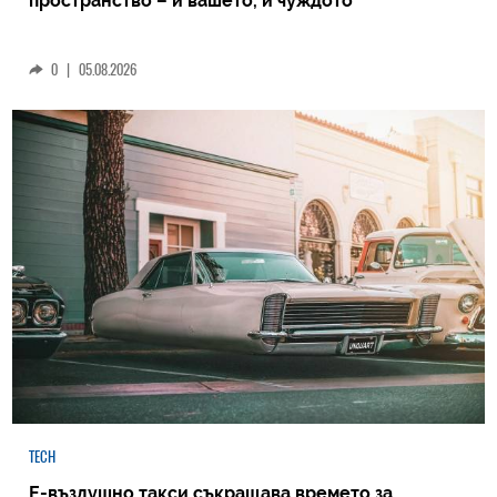
пространство – и вашето, и чуждото
0
|
05.08.2026
TECH
Е-въздушно такси съкращава времето за