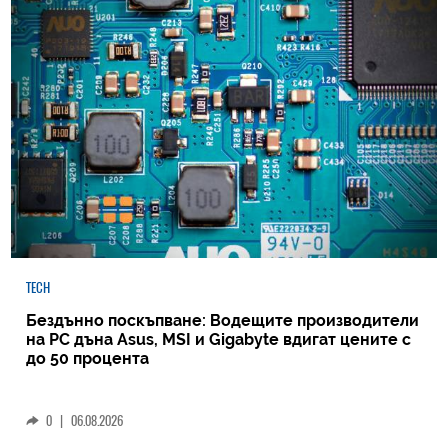
TECH
Бездънно поскъпване: Водещите производители
на РС дъна Asus, MSI и Gigabyte вдигат цените с
до 50 процента
0
|
06.08.2026