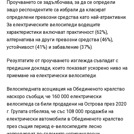
Проучването се задълбочава, за да се определи
защо респондентите са избрали да класират
определени превозни средства като най-атрактивни.
За електрическите велосипеди водещите
характеристики включват практичност (62%),
алтернатива на други превозни средства (46%),
устойчивост (41%) и забавление (37%).
Резултатите от проучването изглежда съвпадат с
предишни доклади, които показват ускорено ниво на
приемане на електрически велосипеди.
Велосипедната асоциация на Обединеното кралство
наскоро съобщи, че 160 000 електрически
велосипеда са били продадени на Острова през 2020
г. Групата отбеляза, че със 108 000 продажби на
електрически автомобили в Обединеното кралство
през същия период е-велосипедите лесно
изпреварват по-големите четириколесни