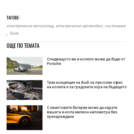
ТАГОВЕ:
електрически велосипед
,
електрически автомобил
,
състезание
,
Tesla
ОЩЕ ПО ТЕМАТА
Следващото ви е-колело може да бъде от
Porsche
Тази концепция на Audi за луксозен офис
на колела е за градските хора на бъдещето
С квантовите батерии може да карате
вашата е-кола милион километра без
презареждане