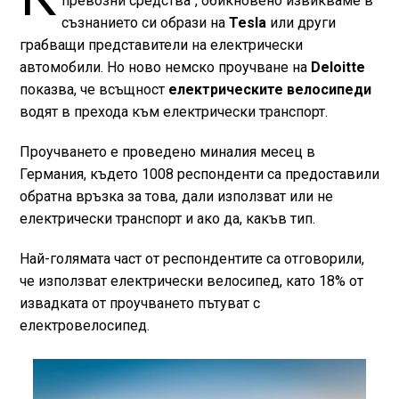
превозни средства“, обикновено извикваме в
съзнанието си образи на
Tesla
или други
грабващи представители на електрически
автомобили. Но ново немско проучване на
Deloitte
показва, че всъщност
електрическите велосипеди
водят в прехода към електрически транспорт.
Проучването е проведено миналия месец в
Германия, където 1008 респонденти са предоставили
обратна връзка за това, дали използват или не
електрически транспорт и ако да, какъв тип.
Най-голямата част от респондентите са отговорили,
че използват електрически велосипед, като 18% от
извадката от проучването пътуват с
електровелосипед.