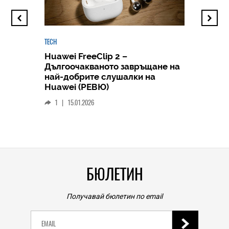
TECH
Huawei FreeClip 2 –
Дългоочакваното завръщане на
HICOMME
най-добрите слушалки на
Следв
Huawei (РЕВЮ)
смар
1
|
15.01.2026
личен
0
|
БЮЛЕТИН
Получавай бюлетин по email