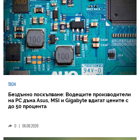
TECH
Бездънно поскъпване: Водещите производители
на РС дъна Asus, MSI и Gigabyte вдигат цените с
до 50 процента
0
|
06.08.2026