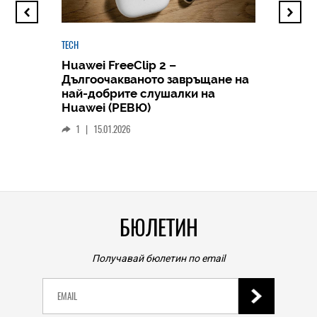
TECH
Huawei FreeClip 2 –
Дългоочакваното завръщане на
HICOMME
най-добрите слушалки на
Следв
Huawei (РЕВЮ)
смар
1
|
15.01.2026
личен
0
|
БЮЛЕТИН
Получавай бюлетин по email