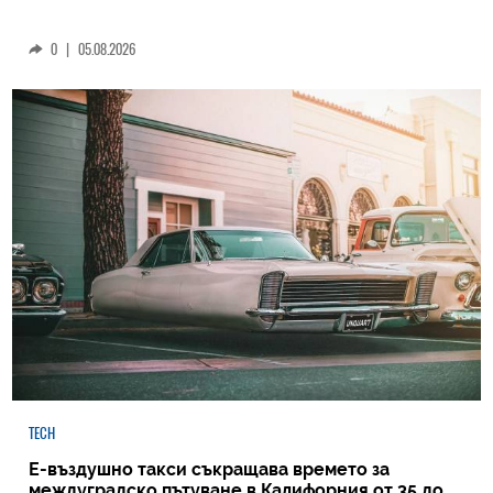
0
|
05.08.2026
TECH
Е-въздушно такси съкращава времето за
междуградско пътуване в Калифорния от 35 до