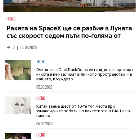
HIEND
Ракета на SpaceX ще се разбие в Луната
със скорост седем пъти по-голяма от
скоростта на звука
3
|
05.08.2026
TECH
Очилата на DuckDuckGo са евтини, не се зареждат
никога и не навлизат в личното пространство – и
вашето, и чуждото
05.08.2026
HIEND
Китай заема шест от 10-те топ места при
хуманоидните роботи, но качеството в САЩ е по-
високо
05.08.2026
HIEND