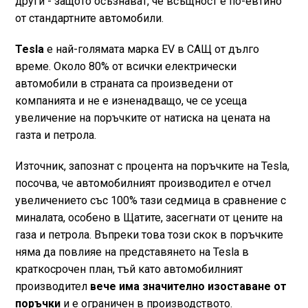
други - защото осъзнават, че всъщност е по-евтино
от стандартните автомобили.
Tesla
е най-голямата марка EV в САЩ от дълго
време. Около 80% от всички електрически
автомобили в страната са произведени от
компанията и не е изненадващо, че се усеща
увеличение на поръчките от натиска на цената на
газта и петрола.
Източник, запознат с процента на поръчките на Tesla,
посочва, че автомобилният производител е отчел
увеличението със 100% тази седмица в сравнение с
миналата, особено в Щатите, засегнати от цените на
газа и петрола. Въпреки това този скок в поръчките
няма да повлияе на представянето на Tesla в
краткосрочен план, тъй като автомобилният
производител
вече има значително изоставане от
поръчки
и е ограничен в производството.