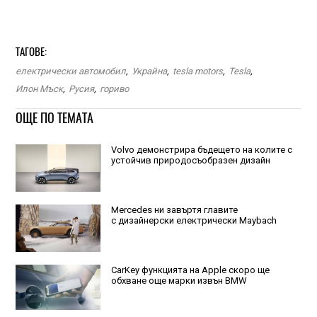
ТАГОВЕ:
електрически автомобил
,
Украйна
,
tesla motors
,
Tesla
,
Илон Мъск
,
Русия
,
гориво
ОЩЕ ПО ТЕМАТА
Volvo демонстрира бъдещето на колите с
устойчив природосъобразен дизайн
Mercedes ни завъртя главите
с дизайнерски електрически Maybach
CarKey функцията на Apple скоро ще
обхване още марки извън BMW