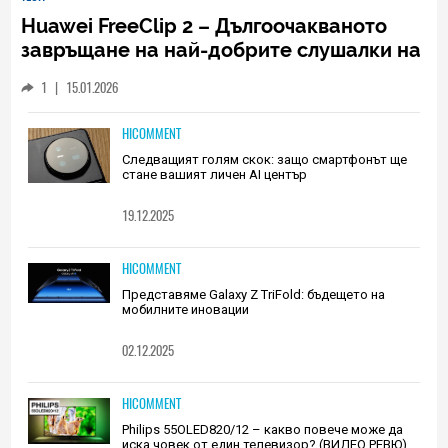
Huawei FreeClip 2 – Дългоочакваното
завръщане на най-добрите слушалки на
Huawei (РЕВЮ)
1
|
15.01.2026
HICOMMENT
Следващият голям скок: защо смартфонът ще
стане вашият личен AI център
19.12.2025
HICOMMENT
Представяме Galaxy Z TriFold: бъдещето на
мобилните иновации
02.12.2025
HICOMMENT
Philips 55OLED820/12 – какво повече може да
иска човек от един телевизор? (ВИДЕО РЕВЮ)