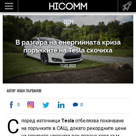
TECH
В разгара на енергийната криза
поръчките на Tesla скочиха
11.03.2022
АВТОР: ИВАН ПЪРВАНОВ
0
0
С
поред източници
Tesla
отбелязва покачване
на поръчките в САЩ, докато рекордните цени
на горивото насочиха все повече хора към