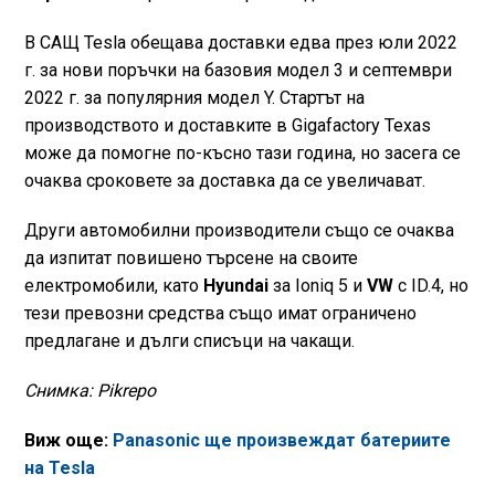
В САЩ Tesla обещава доставки едва през юли 2022
г. за нови поръчки на базовия модел 3 и септември
2022 г. за популярния модел Y. Стартът на
производството и доставките в Gigafactory Texas
може да помогне по-късно тази година, но засега се
очаква сроковете за доставка да се увеличават.
Други автомобилни производители също се очаква
да изпитат повишено търсене на своите
електромобили, като
Hyundai
за Ioniq 5 и
VW
с ID.4, но
тези превозни средства също имат ограничено
предлагане и дълги списъци на чакащи.
Снимка: Pikrepo
Виж още:
Panasonic ще произвeждат батериите
на Tesla