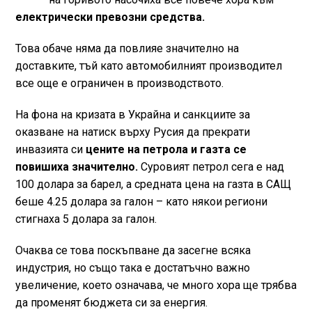
електрически превозни средства.
Това обаче няма да повлияе значително на
доставките, тъй като автомобилният производител
все още е ограничен в производството.
На фона на кризата в Украйна и санкциите за
оказване на натиск върху Русия да прекрати
инвазията си
цените на петрола и газта се
повишиха значително.
Суровият петрол сега е над
100 долара за барел, а средната цена на газта в САЩ
беше 4.25 долара за галон – като някои региони
стигнаха 5 долара за галон.
Очаква се това поскъпване да засегне всяка
индустрия, но също така е достатъчно важно
увеличение, което означава, че много хора ще трябва
да променят бюджета си за енергия.