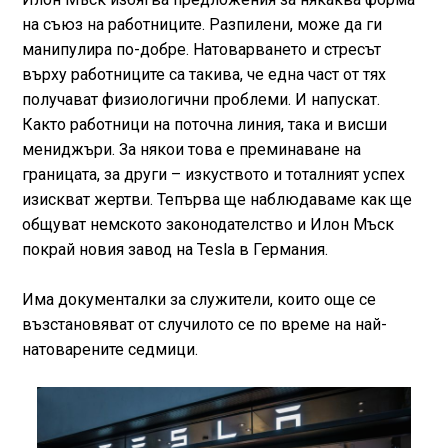
на съюз на работниците. Разпилени, може да ги
манипулира по-добре. Натоварването и стресът
върху работниците са такива, че една част от тях
получават физиологични проблеми. И напускат.
Както работници на поточна линия, така и висши
мениджъри. За някои това е преминаване на
границата, за други – изкуството и тоталният успех
изискват жертви. Тепърва ще наблюдаваме как ще
общуват немското законодателство и Илон Мъск
покрай новия завод на Tesla в Германия.
Има документалки за служители, които още се
възстановяват от случилото се по време на най-
натоварените седмици.