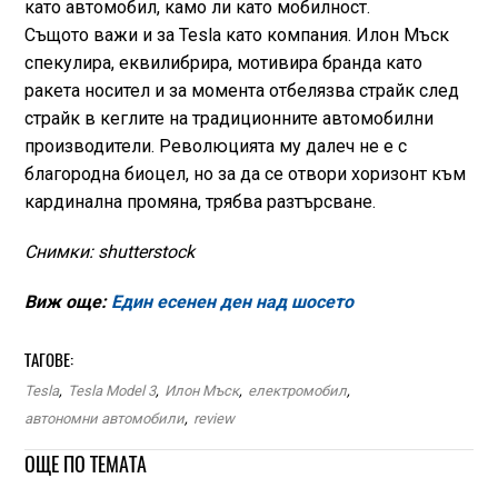
като автомобил, камо ли като мобилност.
Същото важи и за Tesla като компания. Илон Мъск
спекулира, еквилибрира, мотивира бранда като
ракета носител и за момента отбелязва страйк след
страйк в кеглите на традиционните автомобилни
производители. Революцията му далеч не е с
благородна биоцел, но за да се отвори хоризонт към
кардинална промяна, трябва разтърсване.
Снимки: shutterstock
Виж още:
Един есенен ден над шосето
ТАГОВЕ:
Tesla
,
Tesla Model 3
,
Илон Мъск
,
електромобил
,
автономни автомобили
,
review
ОЩЕ ПО ТЕМАТА