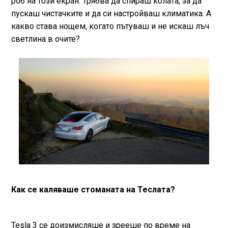
роб на този екран. Трябва да спираш колата, за да
пускаш чистачките и да си настройваш климатика. А
какво става нощем, когато пътуваш и не искаш лъч
светлина в очите?
Как се каляваше стоманата на Теслата?
Tesla 3 се доизмисляше и зрееше по време на