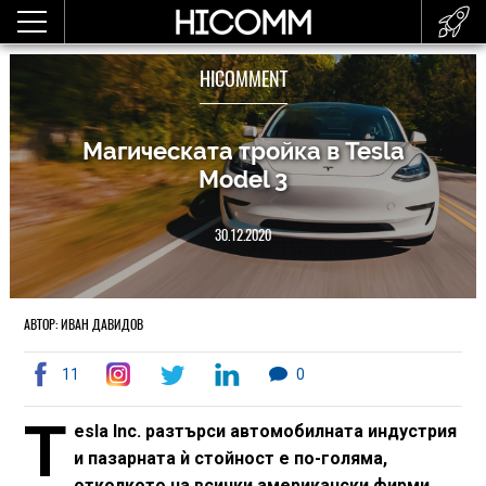
HICOMMENT
Магическата тройка в Tesla
Model 3
30.12.2020
АВТОР: ИВАН ДАВИДОВ
11
0
T
esla Inc. разтърси автомобилната индустрия
и пазарната ѝ стойност е по-голяма,
отколкото на всички американски фирми,