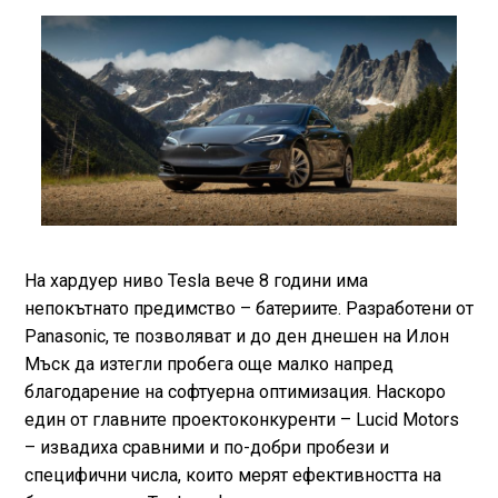
На хардуер ниво Tesla вече 8 години има
непокътнато предимство – батериите. Разработени от
Panasonic, те позволяват и до ден днешен на Илон
Мъск да изтегли пробега още малко напред
благодарение на софтуерна оптимизация. Наскоро
един от главните проектоконкуренти – Lucid Motors
– извадиха сравними и по-добри пробези и
специфични числа, които мерят ефективността на