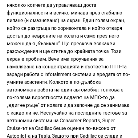
няколко копчета да управляваш доста
функционалности и всичко минава през стабилно
пипане (и омазняване) на екран. Един голям екран,
който се разгръща по хоризонтала и който отваря
достъп до невроните на колата и само през него
можеш да я „бъзикаш“. Ще прескоча всякакви
разсъждения и ще стигна до крайната точка. Този
екран е проблем. Вече има проучвания за
намаляване на концентрацията и съответно ПТП-та
заради работа с infotainment системи и вредата от по-
умните асистенти. Колкото е по-дълбока
автономната работа на един автомобил, толкова е
по-голяма вероятността водачът на МПС-то да
„вдигне ръце“ от колата и да започне да се занимава
с какво ли не. Неслучайно на последните тестове за
автономни системи на Consumer Reports, Super
Cruise-ът на Cadillac беше оценен по-високо от
Autopilot-a на Tesla. Защото при Cadillac се следи и