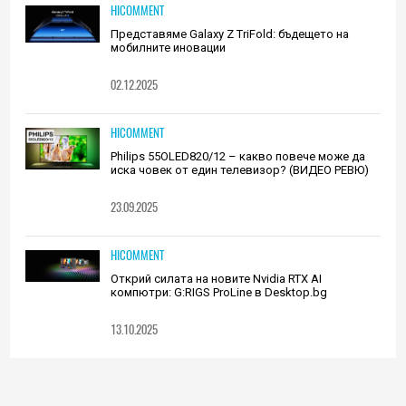
HICOMMENT
Представяме Galaxy Z TriFold: бъдещето на
мобилните иновации
02.12.2025
HICOMMENT
Philips 55OLED820/12 – какво повече може да
иска човек от един телевизор? (ВИДЕО РЕВЮ)
23.09.2025
HICOMMENT
Открий силата на новите Nvidia RTX AI
компютри: G:RIGS ProLine в Desktop.bg
13.10.2025