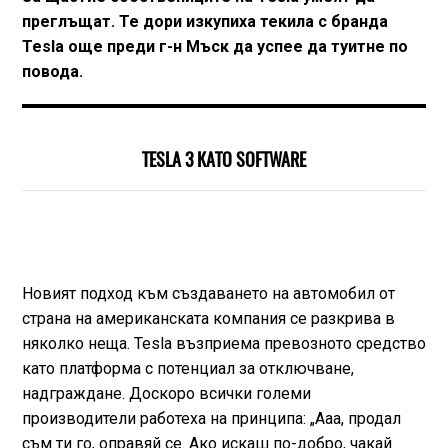
преглъщат. Те дори изкупиха текила с бранда
Tesla още преди г-н Мъск да успее да туитне по
повода.
TESLA 3 КАТО SOFTWARE
Новият подход към създаването на автомобил от
страна на американската компания се разкрива в
няколко неща. Tesla възприема превозното средство
като платформа с потенциал за отключване,
надграждане. Доскоро всички големи
производители работеха на принципа: „Ааа, продал
съм ти го, оправяй се. Ако искаш по-добро, чакай