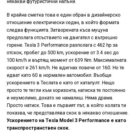
някакви футуристични напъни.
В крайна сметка това е един обран в дизайнерско
отношение електрически седан, в който формата
следва функцията. Затворената къса муцуна
предполага отсъствието на двигател с вътрешно
горене. Tesla 3 Performance разполага с 462 hp за
отскок, пробег до 500 km, ускорение от 3.4 sec до
100 km/h и въртящ момент от 639 Nm. Максималната
скорост е 261 km/h. Не вдигнах повече от 160. Но те
идват като 60 в нормален автомобил. Въобще
ускорението в Теслата е като от катапулт. Нещо
просто те тегли към хоризонта, натиска те постоянно
и неумолимо, докато не намалиш. Няма драма.
Просто натиск. Това е първият път, в който колата ти
показва, че представлява скок в някакво отношение.
Ускорението на Tesla Model 3 Performance е като
транспространствен скок.