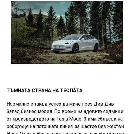
ТЪМНАТА СТРАНА НА ТЕСЛÀТА
Нормално е такъв успех да мине през Див Див
Запад бизнес модел. По време на адовите седмици
от производството на Tesla Model 3 има сблъсък на
роборъце на поточната линия, за щастие без жертви.
Илон Мъск избягва предложения за някаква форма