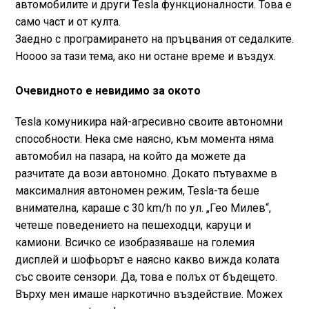
автомобилите и други Tesla функционалности. Това е
само част и от култа.
Заедно с програмирането на пръцвания от седалките.
Ноооо за тази тема, ако ни остане време и въздух.
Очевидното е невидимо за окото
Tesla комуникира най-агресивно своите автономни
способности. Нека сме наясно, към момента няма
автомобил на пазара, на който да можете да
разчитате да вози автономно. Докато пътувахме в
максималния автономен режим, Tesla-та беше
внимателна, караше с 30 km/h по ул. „Гео Милев“,
четеше поведението на пешеходци, каруци и
камиони. Всичко се изобразяваше на големия
дисплей и шофьорът е наясно какво вижда колата
със своите сензори. Да, това е полъх от бъдещето.
Върху мен имаше наркотично въздействие. Можех