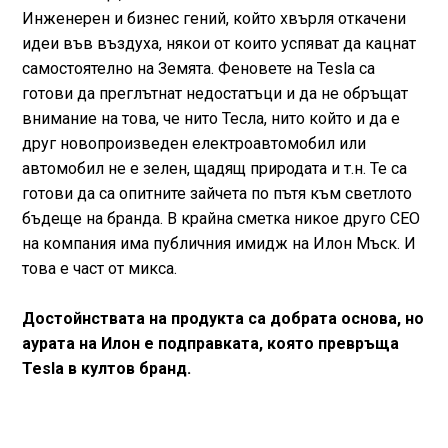
Инженерен и бизнес гений, който хвърля откачени
идеи във въздуха, някои от които успяват да кацнат
самостоятелно на Земята. Феновете на Tesla са
готови да преглътнат недостатъци и да не обръщат
внимание на това, че нито Тесла, нито който и да е
друг новопроизведен електроавтомобил или
автомобил не е зелен, щадящ природата и т.н. Те са
готови да са опитните зайчета по пътя към светлото
бъдеще на бранда. В крайна сметка никое друго CEO
на компания има публичния имидж на Илон Мъск. И
това е част от микса.
Достойнствата на продукта са добрата основа, но
аурата на Илон е подправката, която превръща
Tesla в култов бранд.