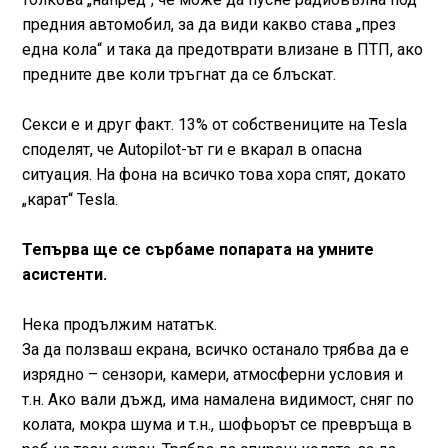
предния автомобил, за да види какво става „през
една кола“ и така да предотврати влизане в ПТП, ако
предните две коли тръгнат да се блъскат.
Секси е и друг факт. 13% от собствениците на Tesla
споделят, че Autopilot-ът ги е вкарал в опасна
ситуация. На фона на всичко това хора спят, докато
„карат“ Tesla.
Тепърва ще се сърбаме попарата на умните
асистенти.
Нека продължим нататък.
За да ползваш екрана, всичко останало трябва да е
изрядно – сензори, камери, атмосферни условия и
т.н. Ако вали дъжд, има намалена видимост, сняг по
колата, мокра шума и т.н., шофьорът се превръща в