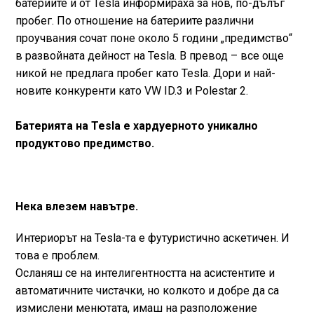
батериите и от Tesla информираха за нов, по-дълъг
пробег. По отношение на батериите различни
проучвания сочат поне около 5 години „предимство“
в развойната дейност на Tesla. В превод – все още
никой не предлага пробег като Tesla. Дори и най-
новите конкуренти като VW ID.3 и Polestar 2.
Батерията на Tesla е хардуерното уникално
продуктово предимство.
Нека влезем навътре.
Интериорът на Tesla-та е футуристично аскетичен. И
това е проблем.
Осланяш се на интелигентността на асистентите и
автоматичните чистачки, но колкото и добре да са
измислени менютата, имаш на разположение