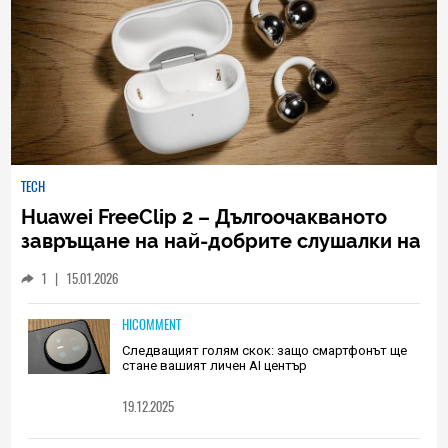
TECH
Huawei FreeClip 2 – Дългоочакваното
завръщане на най-добрите слушалки на
Huawei (РЕВЮ)
1
|
15.01.2026
HICOMMENT
Следващият голям скок: защо смартфонът ще
стане вашият личен AI център
19.12.2025