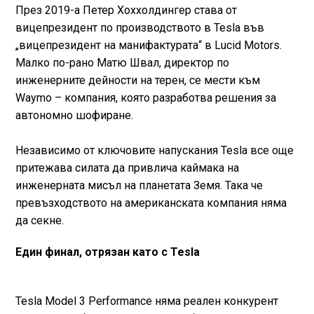
През 2019-а Петер Хоххолдингер става от
вицепрезидент по производството в Tesla във
„вицепрезидент на манифактурата“ в Lucid Mоtors.
Малко по-рано Матю Швал, директор по
инженерните дейности на терен, се мести към
Waymo – компания, която разработва решения за
автономно шофиране.
Независимо от ключовите напускания Tesla все още
притежава силата да привлича каймака на
инженерната мисъл на планетата Земя. Така че
превъзходството на американската компания няма
да секне.
Един финал, отрязан като с Tesla
Tesla Model 3 Performance няма реален конкурент