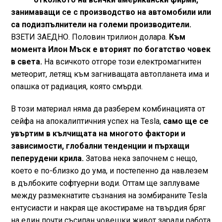
занимаващи се с производство на автомобили или
са подизпълнители на големи производители.
ВЗЕТИ ЗАЕДНО. Половин трилион долара.
Към
момента Илон Мъск е вторият по богатство човек
в света.
На всичкото отгоре този електромагнитен
метеорит, летящ към загниващата автопланета има и
опашка от радиация, която смърди.
В този материал няма да разберем комбинацията от
сейфа на апокалиптичния успех на Tesla,
само ще се
увъртим в кълчищата на многото фактори и
зависимости, глобални тенденции и пърхащи
пеперудени крила.
Затова нека започнем с нещо,
което е по-близко до ума, и постепенно да навлезем
в дълбоките софтуерни води. Оттам ще заплуваме
между размекнатите съзнания на зомбираните Tesla
ентусиасти и накрая ще акостираме на твърдия бряг
на един почти съсипан човешки живот заради работа