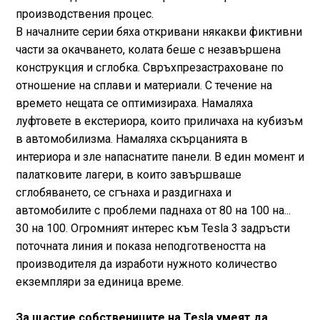
производствения процес.
В началните серии бяха откривани някакви фиктивни
части за окачването, колата беше с незавършена
конструкция и сглобка. Свръхпрезастраховане по
отношение на сплави и материали. С течение на
времето нещата се оптимизираха. Намаляха
луфтовете в екстериора, които приличаха на кубизъм
в автомобилизма. Намаляха скърцанията в
интериора и зле напаснатите панели. В един момент и
палатковите лагери, в които завършваше
сглобяването, се сгънаха и раздигнаха и
автомобилите с проблеми паднаха от 80 на 100 на...
30 на 100. Огромният интерес към Tesla 3 задръсти
поточната линия и показа неподготвеността на
производителя да изработи нужното количество
екземпляри за единица време.
За щастие собствениците на Tesla умеят да