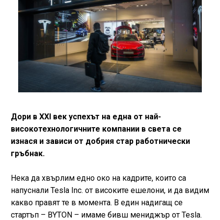
Дори в XXI век успехът на една от най-
високотехнологичните компании в света се
изнася и зависи от добрия стар работнически
гръбнак.
Нека да хвърлим едно око на кадрите, които са
напуснали Tesla Inc. от високите ешелони, и да видим
какво правят те в момента. В един надигащ се
стартъп – BYTON – имаме бивш мениджър от Tesla.