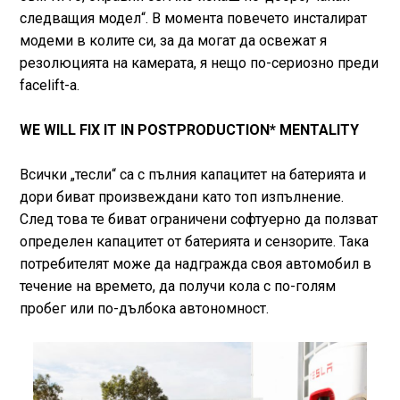
следващия модел“. В момента повечето инсталират
модеми в колите си, за да могат да освежат я
резолюцията на камерата, я нещо по-сериозно преди
facelift-a.
WE WILL FIX IT IN POSTPRODUCTION* MENTALITY
Всички „тесли“ са с пълния капацитет на батерията и
дори биват произвеждани като топ изпълнение.
След това те биват ограничени софтуерно да ползват
определен капацитет от батерията и сензорите. Така
потребителят може да надгражда своя автомобил в
течение на времето, да получи кола с по-голям
пробег или по-дълбока автономност.