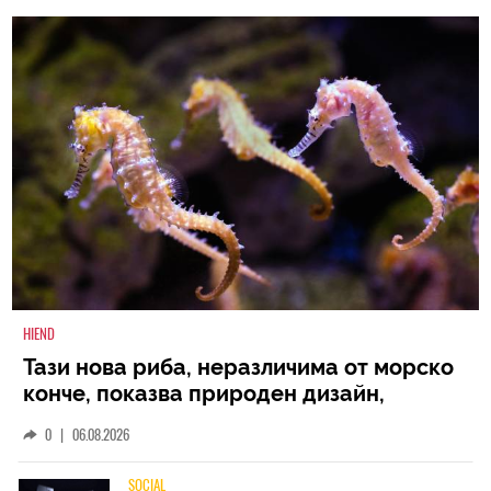
HIEND
Тази нова риба, неразличима от морско
конче, показва природен дизайн,
основан на уникалност и заемки
0
|
06.08.2026
SOCIAL