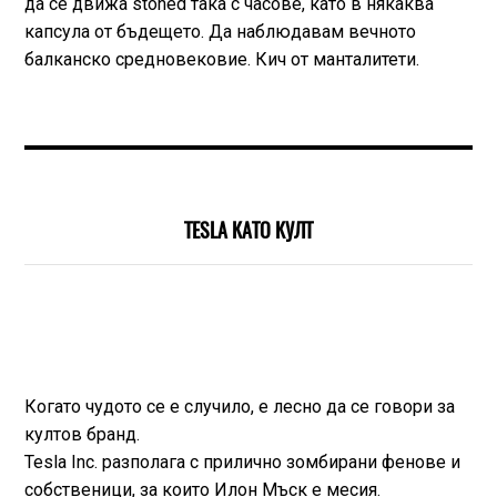
да се движа stoned така с часове, като в някаква
капсула от бъдещето. Да наблюдавам вечното
балканско средновековие. Кич от манталитети.
TESLA КАТО КУЛТ
Когато чудото се е случило, е лесно да се говори за
култов бранд.
Tesla Inc. разполага с прилично зомбирани фенове и
собственици, за които Илон Мъск е месия.