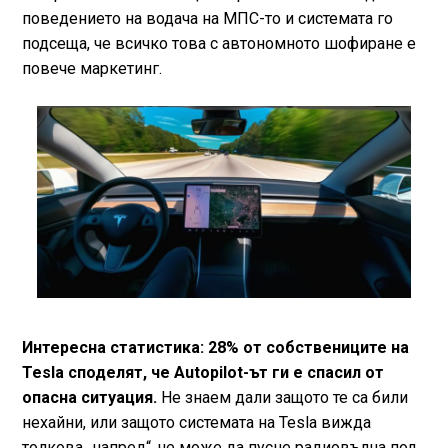
поведението на водача на МПС-то и системата го
подсеща, че всичко това с автономното шофиране е
повече маркетинг.
Интересна статистика: 28% от собствениците на
Tesla споделят, че Autopilot-ът ги е спасил от
опасна ситуация.
Не знаем дали защото те са били
нехайни, или защото системата на Tesla вижда
толкова „напред“, че може да пусне радиовълна под