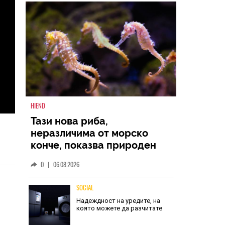
HIEND
Тази нова риба,
неразличима от морско
конче, показва природен
дизайн, основан на
0
|
06.08.2026
уникалност и заемки
SOCIAL
Надеждност на уредите, на
която можете да разчитате
06.08.2026