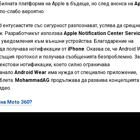
илната платформа на Apple в бъдеще, но след анонса на
Ap
по-слабо вероятно.
id ентусиастите със сигурност разпознават, успява да срещн
ак. Разработчикът използва
Apple Notification Center Servi
ща уведомления към външни устройства. Благодарение на
а получава нотификации от
iPhone
. Оказва се, че Android 
същия протокол и получава съобщенията безпроблемно. За
текстови нотификации, което силно ограничава
танало
Android Wear
има нужда от специално приложение,
блета.
MohammadAG
продължава да развива концепцията 
идео.
 на Moto 360?