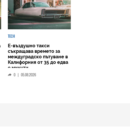
TECH
а
Е-въздушно такси
съкращава времето за
междуградско пътуване в
Калифорния от 35 до едва
9 минути
0
|
05.08.2026