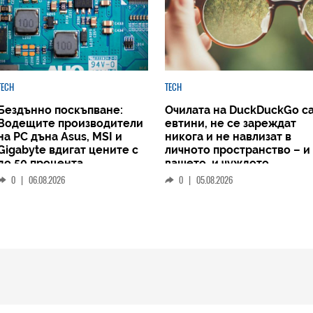
TECH
TECH
Бездънно поскъпване:
Очилата на DuckDuckGo с
Водещите производители
евтини, не се зареждат
на РС дъна Asus, MSI и
никога и не навлизат в
Gigabyte вдигат цените с
личното пространство – и
до 50 процента
вашето, и чуждото
0
|
06.08.2026
0
|
05.08.2026