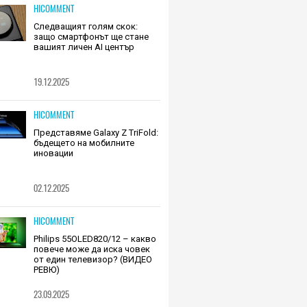
HICOMMENT
Следващият голям скок:
защо смартфонът ще стане
вашият личен AI център
19.12.2025
HICOMMENT
Представяме Galaxy Z TriFold:
бъдещето на мобилните
иновации
02.12.2025
HICOMMENT
Philips 55OLED820/12 – какво
повече може да иска човек
от един телевизор? (ВИДЕО
РЕВЮ)
23.09.2025