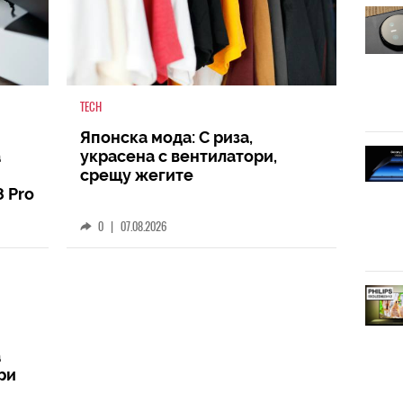
TECH
Японска мода: С риза,
а
украсена с вентилатори,
срещу жегите
8 Pro
0
|
07.08.2026
а
ри