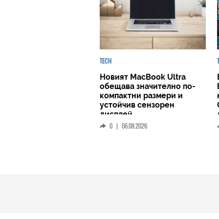
TECH
Новият MacBook Ultra
обещава значително по-
компактни размери и
устойчив сензорен
дисплей
0
|
06.08.2026