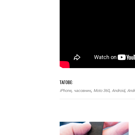
ТАГОВЕ:
iPhone
,
часовник
,
Moto 360
,
Android
,
Andr