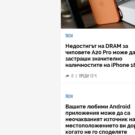
TECH
Недостигът на DRAM за
чиповете A20 Pro може д
застраши значително
наличностите на iPhone 1
0
|
ПРЕДИ 13 Ч.
TECH
Вашите любими Android
приложения може да са
неочакваният източник н
местоположението ви до
когато не го споделяте