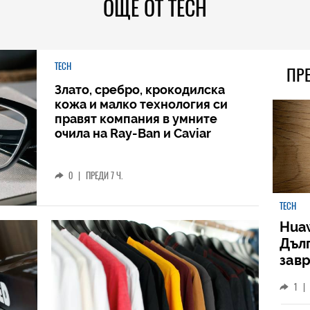
ОЩЕ ОТ TECH
TECH
ПР
Злато, сребро, крокодилска
кожа и малко технология си
правят компания в умните
очила на Ray-Ban и Caviar
0
|
ПРЕДИ 7 Ч.
TECH
Huaw
Дъл
зав
слу
1
|