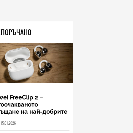
ЕПОРЪЧАНО
ei FreeClip 2 –
гоочакваното
ръщане на най-добрите
шалки на Huawei (РЕВЮ)
15.01.2026