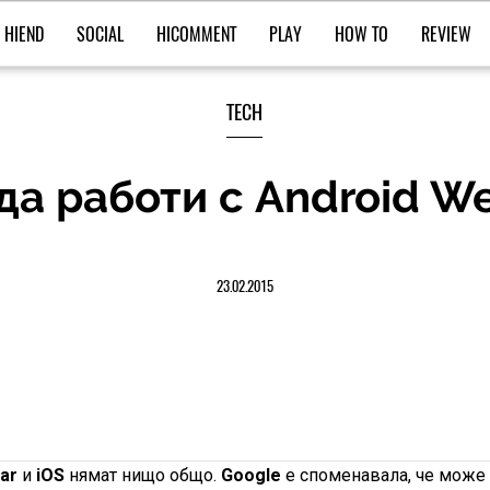
HIEND
SOCIAL
HICOMMENT
PLAY
HOW TO
REVIEW
TECH
да работи с Android W
23.02.2015
ar
и
iOS
нямат нищо общо.
Google
е споменавала, че може