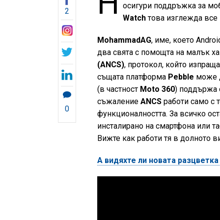
Н
осигури поддръжка за моб
2
Watch
това изглежда все 
MohammadAG
, име, което Andro
два свята с помощта на малък х
(ANCS)
, протокол, който изпра
същата платформа
Pebble
може д
(в частност
Moto 360
) поддържа 
съжаление
ANCS
работи само с 
0
функционалността. За всичко ос
инсталирано на смартфона или та
Вижте как работи тя в долното в
А видяхте ли новата разцветка