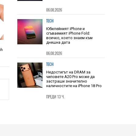
TECH
Юбилейният iPhone и
сгъваемият iPhone Fold:
всичко, което знаем към
днешна дата
06.08.2026
ch
TECH
Недостигът на DRAM за
чиповете A20 Pro може да
застраши значително
наличностите на iPhone 18 Pro
ПРЕДИ 13 Ч.