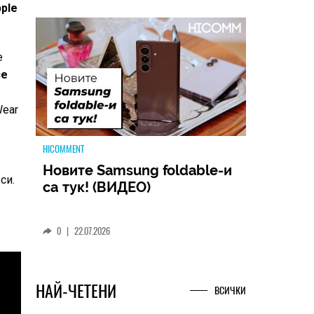
ple
е
ce
Wear
HICOMMENT
MSI Cyborg 15 MAX: Когато
производителността
срещне футуристичния
си.
дизайн (РЕВЮ)
0
|
09.07.2026
НАЙ-ЧЕТЕНИ
ВСИЧКИ