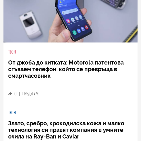
TECH
От джоба до китката: Motorola патентова
сгъваем телефон, който се превръща в
смартчасовник
0
|
ПРЕДИ 7 Ч.
TECH
Злато, сребро, крокодилска кожа и малко
технология си правят компания в умните
очила на Ray-Ban и Caviar