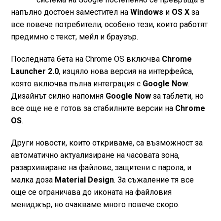
напълно достоен заместител на
Windows
и
OS X
за
все повече потребители, особено тези, които работят
предимно с текст, мейл и браузър.
Последната бета на Chrome OS включва
Chrome
Launcher 2.0
, изцяло нова версия на интерфейса,
която включва пълна интеграция с
Google Now
.
Дизайнът силно напомня
Google Now
за таблети, но
все още не е готов за стабилните версии на
Chrome
OS
.
Други новости, които откриваме, са възможност за
автоматично актуализиране на часовата зона,
разархивиране на файлове, защитени с парола, и
малка доза
Material Design
. За съжаление тя все
още се ограничава до иконата на файловия
мениджър, но очакваме много повече скоро.