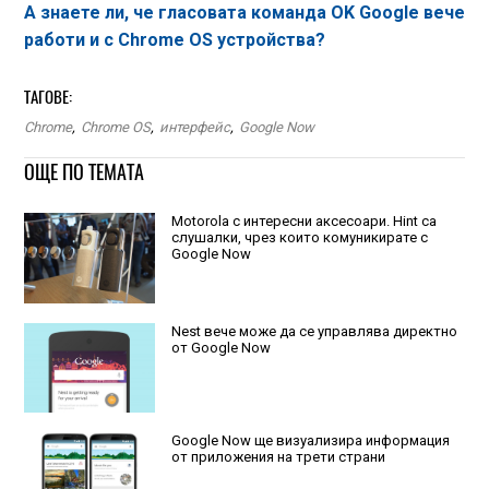
А знаете ли, че гласовата команда OK Google вече
работи и с Chrome OS устройства?
ТАГОВЕ:
Chrome
,
Chrome OS
,
интерфейс
,
Google Now
ОЩЕ ПО ТЕМАТА
Motorola с интересни аксесоари. Hint са
слушалки, чрез които комуникирате с
Google Now
Nest вече може да се управлява директно
от Google Now
Google Now ще визуализира информация
от приложения на трети страни