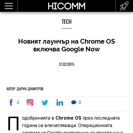
TECH
Новият лаунчър на Chrome OS
включва Google Now
31.03.2015
АВТОР: ДАРИН ДИМИТРОВ
2
0
П
одобренията в
Chrome OS
през последната
година са впечатляващи. Операционната
система на Google постепенно се превръща в