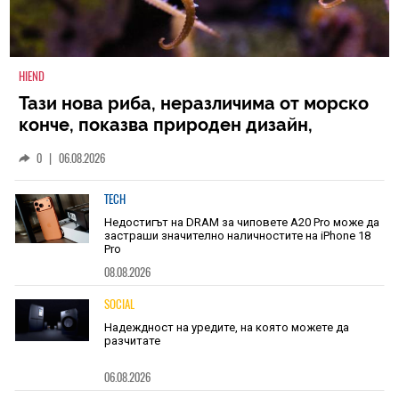
HIEND
Тази нова риба, неразличима от морско
конче, показва природен дизайн,
основан на уникалност и заемки
0
|
06.08.2026
TECH
Недостигът на DRAM за чиповете A20 Pro може да
застраши значително наличностите на iPhone 18
Pro
08.08.2026
SOCIAL
Надеждност на уредите, на която можете да
разчитате
06.08.2026