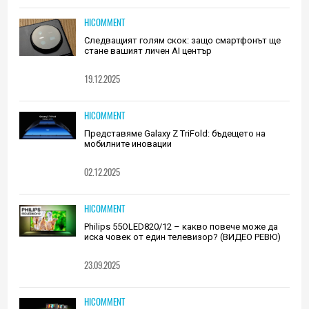
HICOMMENT
Следващият голям скок: защо смартфонът ще
стане вашият личен AI център
19.12.2025
HICOMMENT
Представяме Galaxy Z TriFold: бъдещето на
мобилните иновации
02.12.2025
HICOMMENT
Philips 55OLED820/12 – какво повече може да
иска човек от един телевизор? (ВИДЕО РЕВЮ)
23.09.2025
HICOMMENT