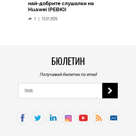
HICOMME
най-добрите слушалки на
Следв
Huawei (РЕВЮ)
смар
1
|
15.01.2026
личен
0
|
БЮЛЕТИН
Получавай бюлетин по email