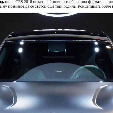
ид,
но на CES 2018 показа най-новия си облик под формата на к
а му премиера да се състои още тази година. Концепцията обаче 