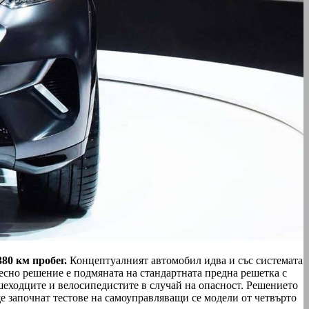
80 км пробег.
Концептуалният автомобил идва и със системата
ресно решение е подмяната на стандартната предна решетка с
шеходците и велосипедистите в случай на опасност. Решението
ще започнат тестове на самоуправляващи се модели от четвърто