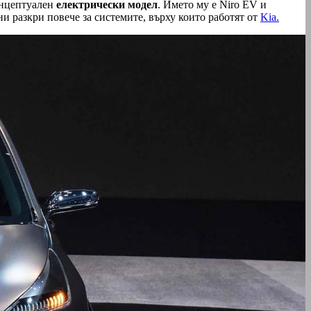
онцептуален
електрически модел
. Името му е Niro EV и
ни разкри повече за системите, върху които работят от
Kia.