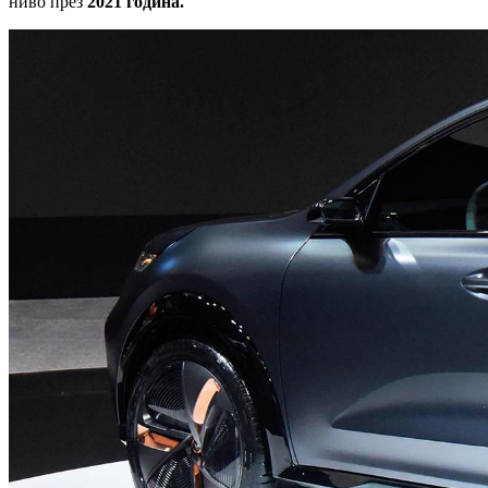
ниво през
2021 година.