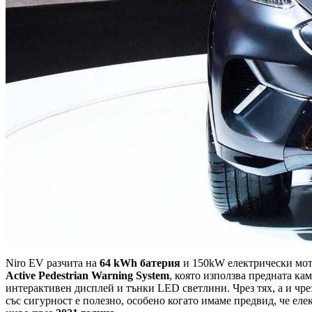
Niro EV разчита на
64 kWh батерия
и 150kW електрически мото
Active Pedestrian Warning System
, която използва предната ка
интерактивен дисплей и тънки LED светлини. Чрез тях, а и чр
със сигурност е полезно, особено когато имаме предвид, че ел