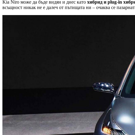
Kia Niro може да бъде видян и днес като
хибрид и plug-in хибр
всъщност никак не е далеч от пътищата ни – очаква се пазарнат