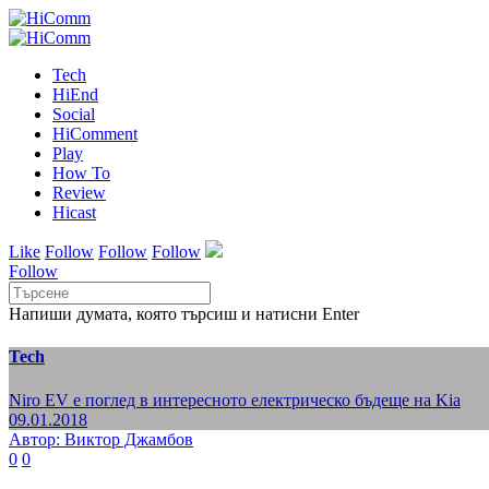
Tech
HiEnd
Social
HiComment
Play
How To
Review
Hicast
Like
Follow
Follow
Follow
Follow
Напиши думата, която търсиш и натисни Enter
Tech
Niro EV е поглед в интересното електрическо бъдеще на Kia
09.01.2018
Автор: Виктор Джамбов
0
0