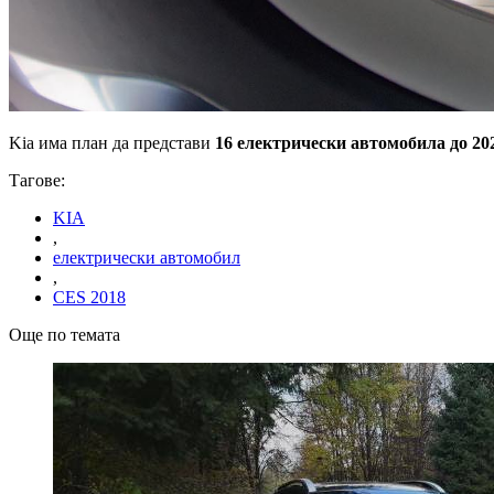
Kia има план да представи
16 електрически автомобила до 202
Тагове:
KIA
,
електрически автомобил
,
CES 2018
Още по темата