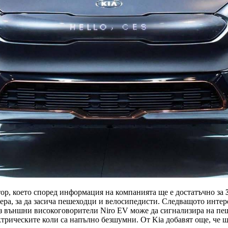
р, което според информация на компанията ще е достатъчно за
3
мера, за да засича пешеходци и велосипедисти. Следващото инте
ез външни високоговорители Niro EV може да сигнализира на пе
ектрическите коли са напълно безшумни. От Kia добавят още, че 