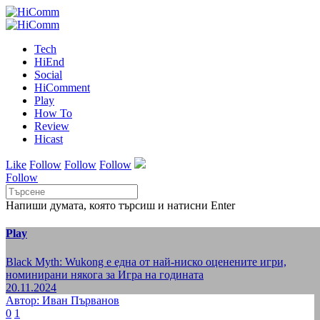
Tech
HiEnd
Social
HiComment
Play
How To
Review
Hicast
Like
Follow
Follow
Follow
Follow
Напиши думата, която търсиш и натисни Enter
Play
Black Myth: Wukong е една от най-ниско оценените игри,
номинирани някога за Игра на годината
20.11.2024
Автор: Иван Първанов
0
1