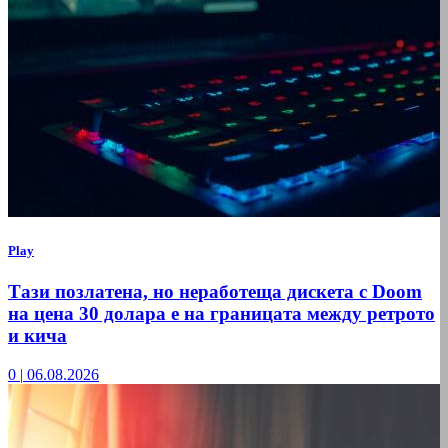
Play
Тази позлатена, но неработеща дискета с Doom
на цена 30 долара е на границата между ретрото
и кича
0
|
06.08.2026