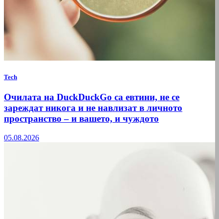
Tech
Очилата на DuckDuckGo са евтини, не се
зареждат никога и не навлизат в личното
пространство – и вашето, и чуждото
05.08.2026