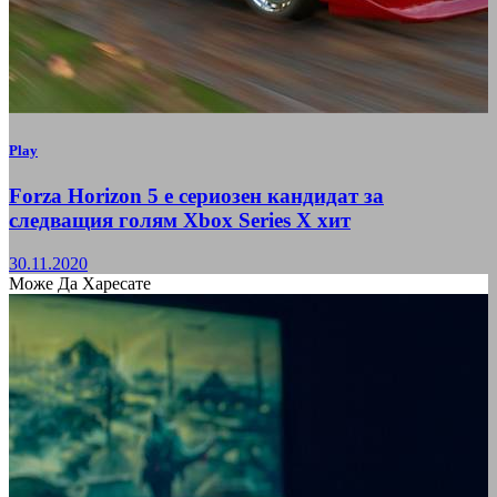
Play
Forza Horizon 5 е сериозен кандидат за
следващия голям Xbox Series X хит
30.11.2020
Може Да Харесате