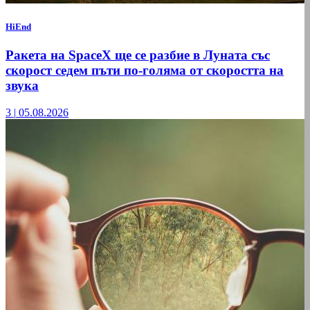
HiEnd
Ракета на SpaceX ще се разбие в Луната със
скорост седем пъти по-голяма от скоростта на
звука
3
|
05.08.2026