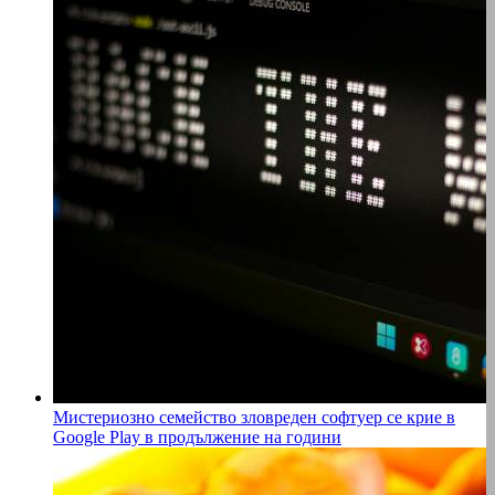
Мистериозно семейство зловреден софтуер се крие в
Google Play в продължение на години