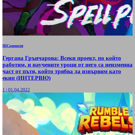
HiComment
Гергана Грънчарова: Всеки проект, по който
работим, и научените уроци от него са неизменна
част от пътя, който трябва да извървим като
екип (ИНТЕРВЮ)
1
|
01.04.2022