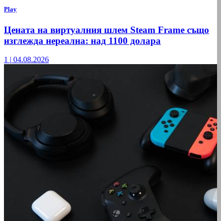
Play
Цената на виртуалния шлем Steam Frame също
изглежда нереална: над 1100 долара
1
|
04.08.2026