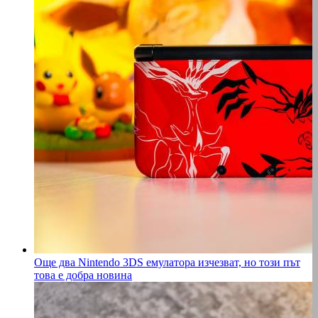
Още два Nintendo 3DS емулатора изчезват, но този път
това е добра новина