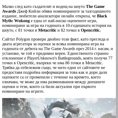
Малко след като създателят и водещ на шоуто
The Game
Awards
Джеф Кийли обяви номинираните за тазгодишното
издание, любители анализатори онлайн откриха, че
Black
Myth: Wukong
е една от най-ниско оценените игри,
номинирани за игра на годината в 10-годишната история на
шоуто, с 81 точки в
Metacritic
и 82 точки в
Opencritic.
Сайтът Polygon провери двойно този факт, като прегледа и
двата агрегатора за оценки за всяка номинирана игра на
годината от дебюта на The Game Awards през 2014 г. насам, и
установи, че той е предимно верен. Единственото странно
отклонение е PlayerUnknown's Battlegrounds, която получи 77
точки в Opencritic, въпреки че има 86 точки в Metacritic.
Трябва да отбележим също, че нито един от сайтовете не
предоставя подробна информация за това как и дори дали
оценките са се променили с течение на времето, което
означава, че може да има разминавания между днешните
оценки и тези, които са били актуални при първото
номиниране на игрите.