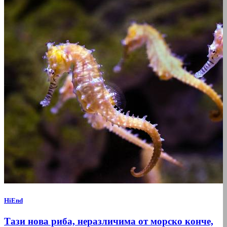
HiEnd
Тази нова риба, неразличима от морско конче,