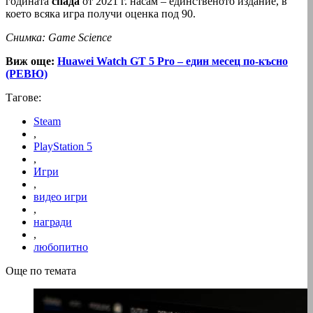
годината
спада
от 2021 г. насам – единственото издание, в
което всяка игра получи оценка под 90.
Снимка: Game Science
Виж още:
Huawei Watch GT 5 Pro – един месец по-късно
(РЕВЮ)
Тагове:
Steam
,
PlayStation 5
,
Игри
,
видео игри
,
награди
,
любопитно
Още по темата