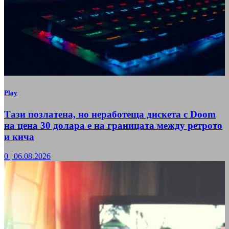
Play
Тази позлатена, но неработеща дискета с Doom
на цена 30 долара е на границата между ретрото
и кича
0
|
06.08.2026