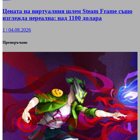
Цената на виртуалния шлем Steam Frame също
изглежда нереална: над 1100 долара
1
|
04.08.2026
Препоръчано