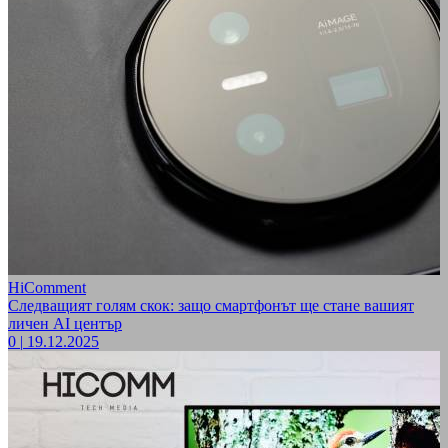
HiComment
Следващият голям скок: защо смартфонът ще стане вашият
личен AI център
0
|
19.12.2025