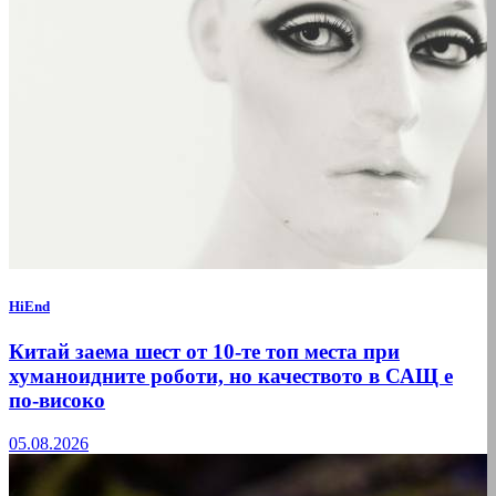
HiEnd
Китай заема шест от 10-те топ места при
хуманоидните роботи, но качеството в САЩ е
по-високо
05.08.2026