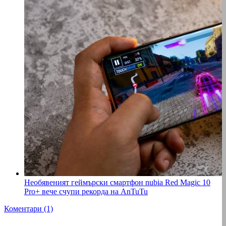
Необявеният геймърски смартфон nubia Red Magic 10
Pro+ вече счупи рекорда на AnTuTu
Коментари (1)