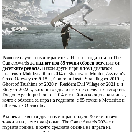
Рядко се случва номинираните за Игра на годината на The
Game Awards
да паднат под 85 точки сборен резултат от
десетките ревюта.
Някои други игри в този диапазон
включват Middle-earth от 2014 г: Shadow of Mordor, Assassin's
Creed Odyssey от 2018 г., Control и Death Stranding от 2019 г.,
Ghost of Tsushima от 2020 г., Resident Evil Village от 2021 г. и
Stray от 2022 г., като нито една от тях не спечели категорията.
Dragon Age: Inquisition от 2014 г. е най-ниско оценената игра,
която е обявена за игра на годината, с 85 точки в Metacritic и
88 точки в Opencritic.
Въпреки че всеки друг номиниран получи 90 или повече
точки и на двете платформи, The Game Awards 2024 е и
първата година, в която средната оценка на играта на