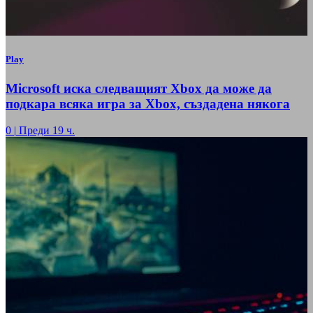
Play
Microsoft иска следващият Xbox да може да
подкара всяка игра за Xbox, създадена някога
0
|
Преди 19 ч.