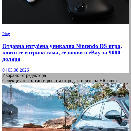
Play
Отдавна изгубена уникална Nintendo DS игра,
която се изтрива сама, се появи в eBay за 9000
долара
0
|
03.08.2026
Избрано от редактора
Селекция от статии и ревюта от редакторите на HiComm