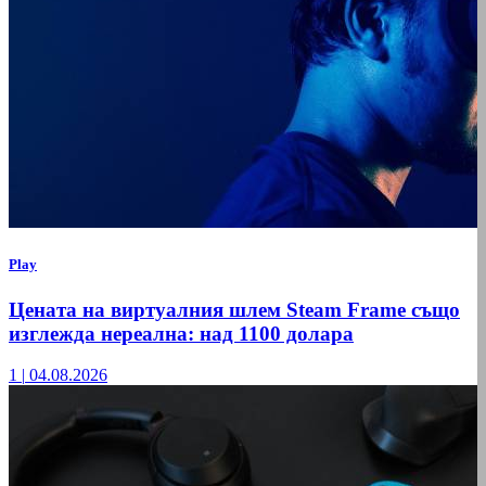
Play
Цената на виртуалния шлем Steam Frame също
изглежда нереална: над 1100 долара
1
|
04.08.2026