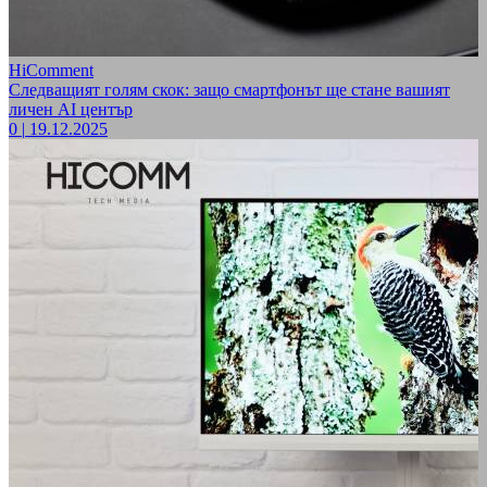
HiComment
Следващият голям скок: защо смартфонът ще стане вашият
личен AI център
0
|
19.12.2025