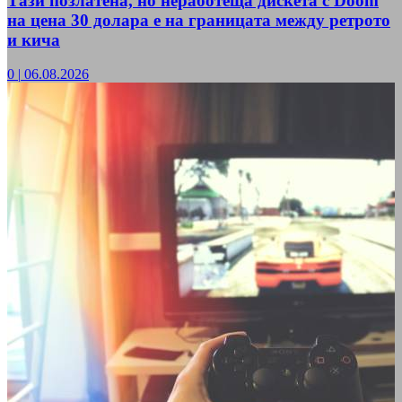
Тази позлатена, но неработеща дискета с Doom
на цена 30 долара е на границата между ретрото
и кича
0
|
06.08.2026