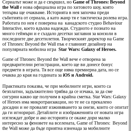
Сериалът може и да е свършил, но
Game of Thrones: Beyond
the Wall
е нова официална игра по хитовото шоу, която
тепърва ще очакваме. Историята в нея започва преди
събитията от сериала, а като жанр тя е тактическа ролева игра.
Работата по нея е поверена на канадското студио Behaviour
Interactive, което вдъхва надежди. Студиото е познато на
много геймъри и е създало десетки заглавия за конзоли в
последните две десетилетия. Творческият директор на Game
of Thrones: Beyond the Wall пък е главният дизайнер на
популярната мобилна игра
Star Wars: Galaxy of Heroes.
Game of Thrones: Beyond the Wall вече е отворена за
предварителни регистрации, което ще ви донесе бонус
предмети в играта. Тя все още няма премиерна дата, но се
очаква до края на годината за
iOS и Android.
Практиката показва, че при мобилните игри, които са
безплатни, задължително трябва да се изчака, за да сме
сигурни какво ще получим в крайна сметка. Star Wars: Galaxy
of Heroes има микротранзакции, но те не са прекалено
досадни и не провалят изживяването за онези, които се опитат
да ги игнорират. Детайлите и изображенията от новата игра
изглеждат добре и ако историята се окаже дори малко
интересно за феновете на вселената, Game of Thrones: Beyond
the Wall може да бъде приятна изненада за мобилните