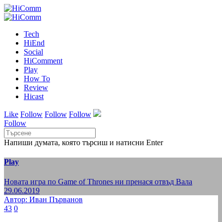
Tech
HiEnd
Social
HiComment
Play
How To
Review
Hicast
Like
Follow
Follow
Follow
Follow
Напиши думата, която търсиш и натисни Enter
Play
Новата игра по Game of Thrones ни пренася отвъд Вала
29.06.2019
Автор: Иван Първанов
43
0