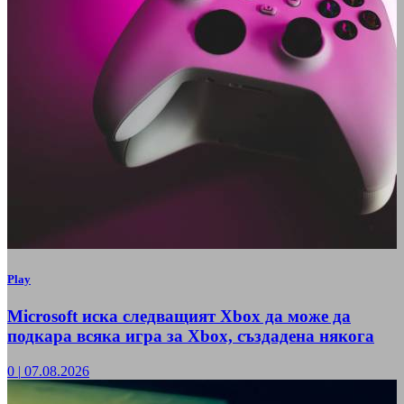
Play
Microsoft иска следващият Xbox да може да
подкара всяка игра за Xbox, създадена някога
0
|
07.08.2026