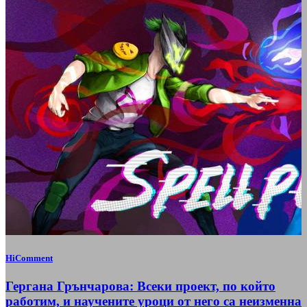
HiComment
Гергана Грънчарова: Всеки проект, по който
работим, и научените уроци от него са неизменна