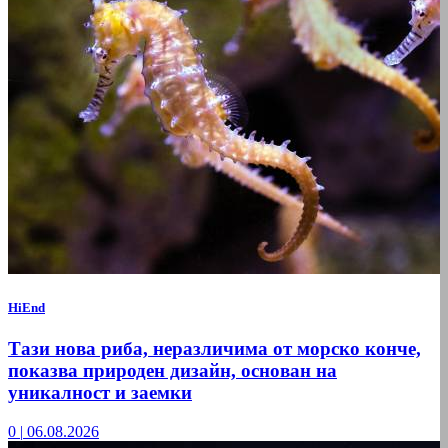
HiEnd
Тази нова риба, неразличима от морско конче,
показва природен дизайн, основан на
уникалност и заемки
0
|
06.08.2026