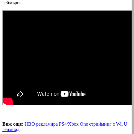
геймъри.
Виж още:
HBO рекламира PS4/Xbox One стрийминг с Wii U
геймпад