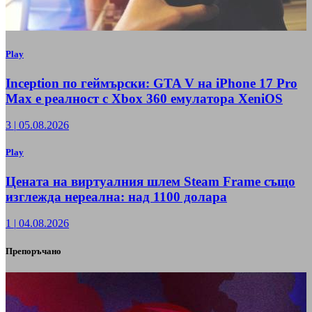
Play
Inception по геймърски: GTA V на iPhone 17 Pro
Max е реалност с Xbox 360 емулатора XeniOS
3
|
05.08.2026
Play
Цената на виртуалния шлем Steam Frame също
изглежда нереална: над 1100 долара
1
|
04.08.2026
Препоръчано