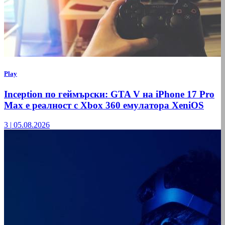
Play
Inception по геймърски: GTA V на iPhone 17 Pro
Max е реалност с Xbox 360 емулатора XeniOS
3
|
05.08.2026