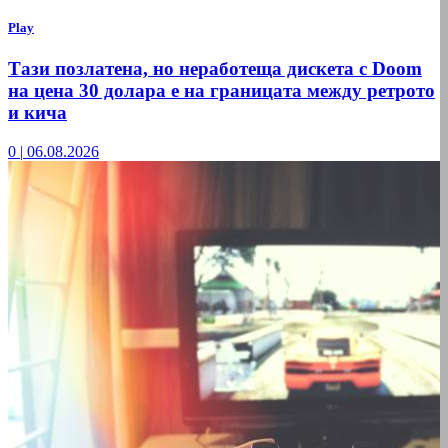
Play
Тази позлатена, но неработеща дискета с Doom
на цена 30 долара е на границата между ретрото
и кича
0
|
06.08.2026