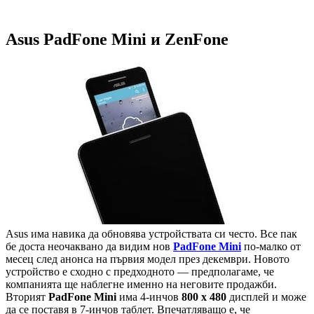
Asus PadFone Mini и ZenFone
Asus има навика да обновява устройствата си често. Все пак
бе доста неочаквано да видим нов
PadFone Mini
по-малко от
месец след анонса на първия модел през декември. Новото
устройство е сходно с предходното — предполагаме, че
компанията ще наблегне именно на неговите продажби.
Вторият
PadFone Mini
има 4-инчов
800 х 480
дисплей и може
да се поставя в 7-инчов таблет. Впечатляващо е, че