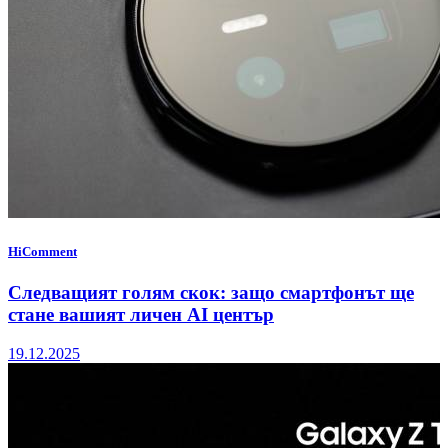
HiComment
Следващият голям скок: защо смартфонът ще
стане вашият личен AI център
19.12.2025