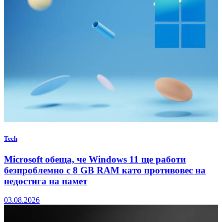
Tech
Microsoft обеща, че Windows 11 ще работи
безпроблемно с 8 GB RAM като противовес на
недостига на памет
03.08.2026