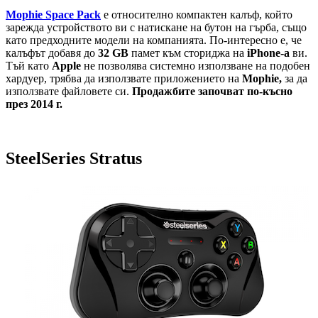
Mophie Space Pack
е относително компактен калъф, който
зарежда устройството ви с натискане на бутон на гърба, също
като предходните модели на компанията. По-интересно е, че
калъфът добавя до
32 GB
памет към сториджа на
iPhone-а
ви.
Тъй като
Apple
не позволява системно използване на подобен
хардуер, трябва да използвате приложението на
Mophie,
за да
използвате файловете си.
Продажбите започват по-късно
през 2014 г.
SteelSeries Stratus