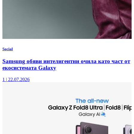
Social
Samsung обяви интелигентни очила като част от
екосистемата Galaxy
1
|
22.07.2026