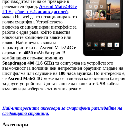
производители и да се превърне в
релевантен бранд.
Ascend Mate2 4G
е
LTE
фаблет с
6.1-инчов дисплей
,
макар Huawei да го позиционира като
голям смартфон. Устройството
включва специализиран интерфейс за
работа с една ръка, който измества
ключовите компоненти вдясно или
вляво. Най-впечатляващата
характеристика на Ascend Mate2
4G
е
огромната
4050 mAh
батерия. В
комбинация с по-икономичния
Snapdragon 400
(1.6 GHz)
тя осигурява на устройството
възможност за половин ден непрестанен браузинг, гледане на
шест филма или слушане на
100 часа музика.
По-интересно е,
че
Ascend Mate2 4G
може да се използва като външна батерия
за други устройства. Достатъчно е да включите
USB
кабела
към тях и да изберете съответния режим.
Най-интересните аксесоари за смартфони разгледайте на
следващата страница.
Аксесоари