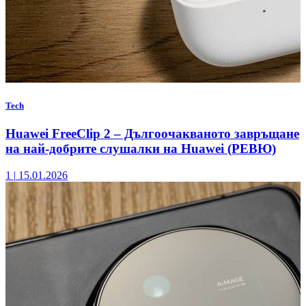
Tech
Huawei FreeClip 2 – Дългоочакваното завръщане
на най-добрите слушалки на Huawei (РЕВЮ)
1
|
15.01.2026