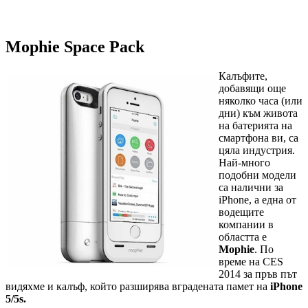
Mophie Space Pack
Калъфите,
добавящи още
няколко часа (или
дни) към живота
на батерията на
смартфона ви, са
цяла индустрия.
Най-много
подобни модели
са налични за
iPhone, а една от
водещите
компании в
областта е
Mophie
. По
време на CES
2014 за пръв път
видяхме и калъф, който разширява вградената памет на
iPhone
5/5s.