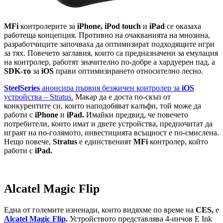
MFi
контролерите за
iPhone,
iPod touch
и
iPad
се оказаха
работеща концепция. Противно на очакванията на мнозина,
разработчиците започваха да оптимизират подходящите игри
за тях. Повечето заглавия, които са предназначени за емулация
на контролер, работят значително по-добре а хардуерен пад, а
SDK-то
за
iOS
прави оптимизирането относително лесно.
SteelSeries
анонсира първия безжичен контролер за
iOS
устройства – Stratus.
Макар да е доста по-скъп от
конкурентите си, които наподобяват калъфи, той може да
работи с
iPhone
и
iPad.
Имайки предвид, че повечето
потребители, които имат и двете устройства, предпочитат да
играят на по-голямото, инвестицията всъщност е по-смислена.
Нещо повече,
Stratus
е единственият
MFi
контролер, който
работи с
iPad.
Alcatel Magic Flip
Една от големите изненади, които видяхме по време на
CES,
е
Alcatel Magic Flip
.
Устройството представлява 4-инчов E Ink