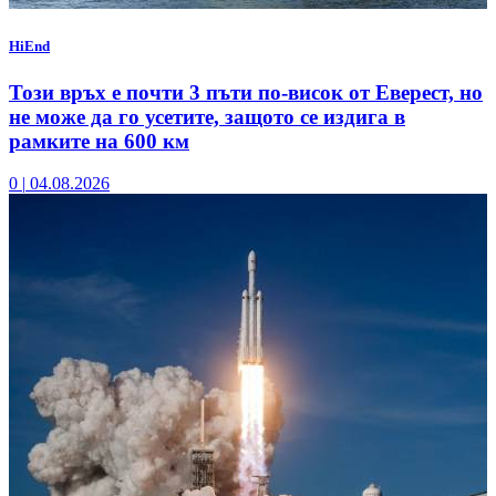
HiEnd
Този връх е почти 3 пъти по-висок от Еверест, но
не може да го усетите, защото се издига в
рамките на 600 км
0
|
04.08.2026