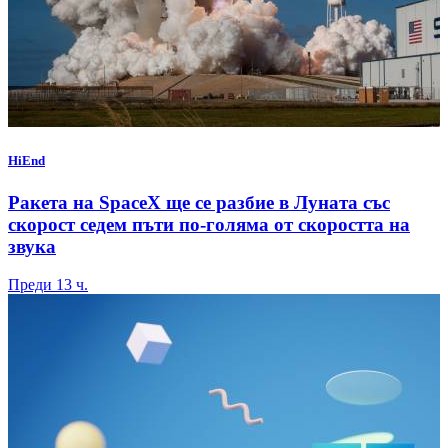
HiEnd
Ракета на SpaceX ще се разбие в Луната със
скорост седем пъти по-голяма от скоростта на
звука
Преди 13 ч.