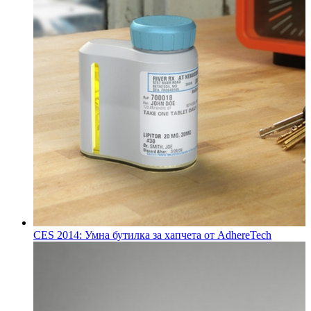
CES 2014: Умна бутилка за хапчета от AdhereTech