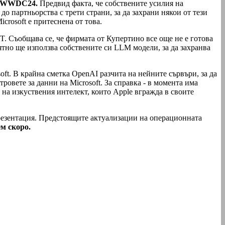
WWDC24.
Предвид факта, че собствените усилия на
до партньорства с трети страни, за да захрани някои от тези
rosoft е притеснена от това.
PT. Съобщава се, че фирмата от Купертино все още не е готова
но ще използва собствените си LLM модели, за да захранва
oft. В крайна сметка OpenAI разчита на нейните сървъри, за да
ровете за данни на Microsoft. За справка - в момента има
 на изкуствения интелект, които Apple вгражда в своите
резентация. Предстоящите актуализации на операционната
м скоро.