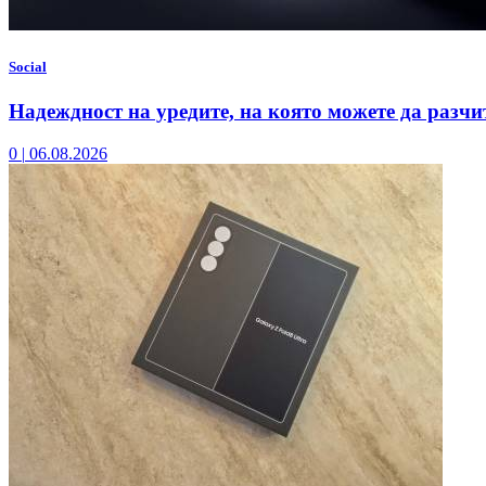
Social
Надеждност на уредите, на която можете да разчи
0
|
06.08.2026