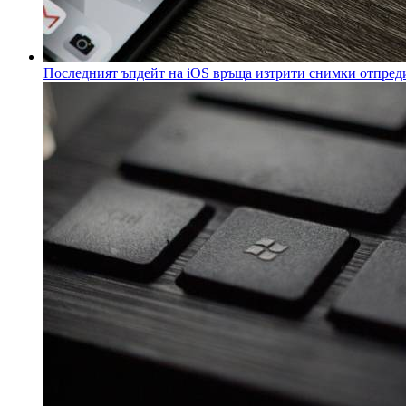
Последният ъпдейт на iOS връща изтрити снимки отпред