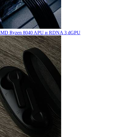
ве AMD Ryzen 8040 APU и RDNA 3 dGPU