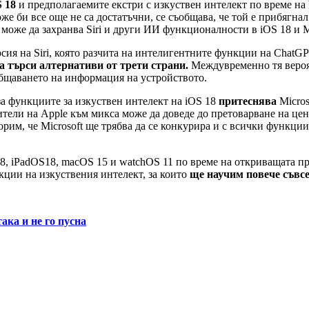
 18
и предполагаемите екстри с изкуствен интелект по време на
е би все още не са достатъчни, се съобщава, че той е прибягнал 
оже да захранва Siri и други ИИ функционалности в iOS 18 и Mic
рсия на Siri, която разчита на интелигентните функции на ChatG
да търси алтернативи от трети страни.
Междувременно тя вероят
общаването на информация на устройството.
а функциите за изкуствен интелект на iOS 18
притеснява
Micros
ители на Apple към микса може да доведе до претоварване на цент
орим, че Microsoft ще трябва да се конкурира и с всички функции
8, iPadOS18, macOS 15 и watchOS 11 по време на откриващата п
ции на изкуствения интелект, за които
ще научим повече съвсе
така и не го пусна