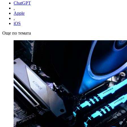
ChatGPT
,
Apple
,
iOS
Още по темата