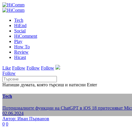
Tech
HiEnd
Social
HiComment
Play
How To
Review
Hicast
Like
Follow
Follow
Follow
Follow
Напиши думата, която търсиш и натисни Enter
Tech
Потенциалните функции на ChatGPT в iOS 18 притесняват Micr
02.06.2024
Автор: Иван Първанов
0
0