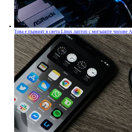
Това е първият в света Linux лаптоп с могъщите чипо