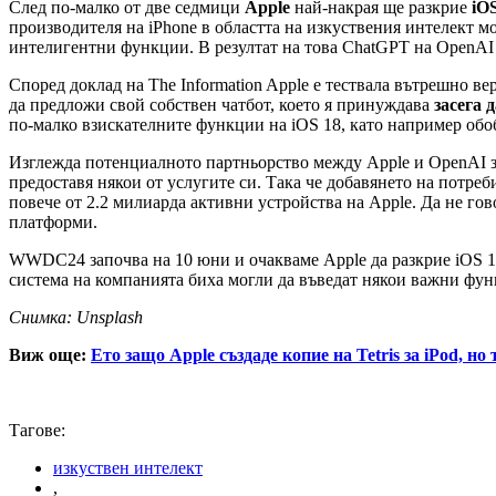
След по-малко от две седмици
Apple
най-накрая ще разкрие
iOS
производителя на iPhone в областта на изкуствения интелект мож
интелигентни функции. В резултат на това ChatGPT на OpenAI м
Според доклад на The Information Apple е тествала вътрешно ве
да предложи свой собствен чатбот, което я принуждава
засега 
по-малко взискателните функции на iOS 18, като например об
Изглежда потенциалното партньорство между Apple и OpenAI з
предоставя някои от услугите си. Така че добавянето на потреб
повече от 2.2 милиарда активни устройства на Apple. Да не гов
платформи.
WWDC24 започва на 10 юни и очакваме Apple да разкрие iOS 1
система на компанията биха могли да въведат някои важни функ
Снимка: Unsplash
Виж още:
Ето защо Apple създаде копие на Tetris за iPod, но 
Тагове:
изкуствен интелект
,