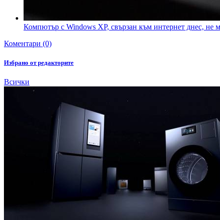
Компютър с Windows XP, свързан към интернет днес, не м
Коментари (0)
Избрано от редакторите
Всички