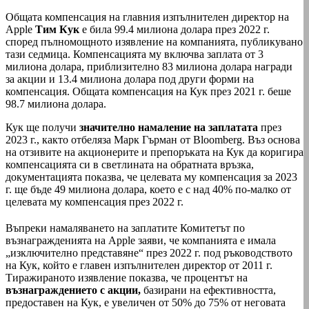
Общата компенсация на главния изпълнителен директор на
Apple
Тим Кук
е била 99.4 милиона долара през 2022 г.
според пълномощното изявление на компанията, публикувано
тази седмица. Компенсацията му включва заплата от 3
милиона долара, приблизително 83 милиона долара награди
за акции и 13.4 милиона долара под други форми на
компенсация. Общата компенсация на Кук през 2021 г. беше
98.7 милиона долара.
Кук ще получи
значително намаление на заплатата
през
2023 г., както отбеляза Марк Гърман от Bloomberg. Въз основа
на отзивите на акционерите и препоръката на Кук да коригира
компенсацията си в светлината на обратната връзка,
документацията показва, че целевата му компенсация за 2023
г. ще бъде 49 милиона долара, което е с над 40% по-малко от
целевата му компенсация през 2022 г.
Въпреки намаляването на заплатите Комитетът по
възнагражденията на Apple заяви, че компанията е имала
„изключително представяне“ през 2022 г. под ръководството
на Кук, който е главен изпълнителен директор от 2011 г.
Тиражираното изявление показва, че процентът на
възнаграждението с акции,
базирани на ефективността,
предоставен на Кук, е увеличен от 50% до 75% от неговата