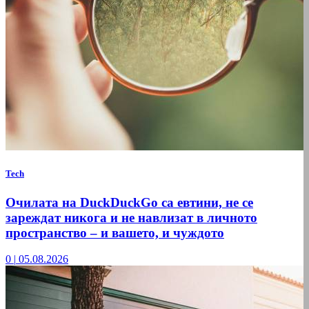
Tech
Очилата на DuckDuckGo са евтини, не се
зареждат никога и не навлизат в личното
пространство – и вашето, и чуждото
0
|
05.08.2026