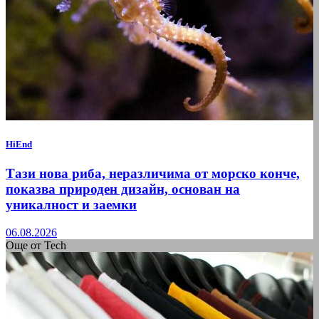
HiEnd
Тази нова риба, неразличима от морско конче,
показва природен дизайн, основан на
уникалност и заемки
06.08.2026
Още от Tech