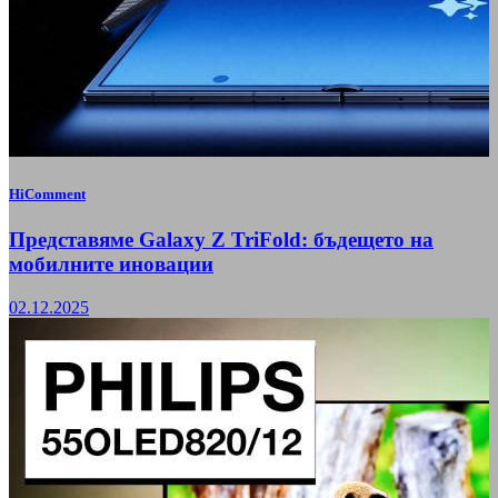
HiComment
Представяме Galaxy Z TriFold: бъдещето на
мобилните иновации
02.12.2025