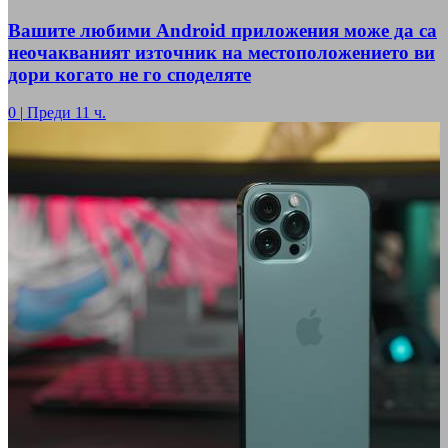
Вашите любими Android приложения може да са
неочакваният източник на местоположението ви
дори когато не го споделяте
0
|
Преди 11 ч.