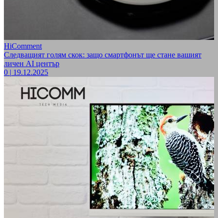
HiComment
Следващият голям скок: защо смартфонът ще стане вашият
личен AI център
0
|
19.12.2025