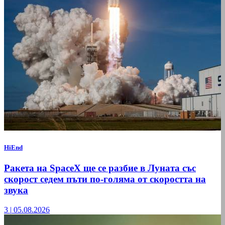
HiEnd
Ракета на SpaceX ще се разбие в Луната със
скорост седем пъти по-голяма от скоростта на
звука
3
|
05.08.2026