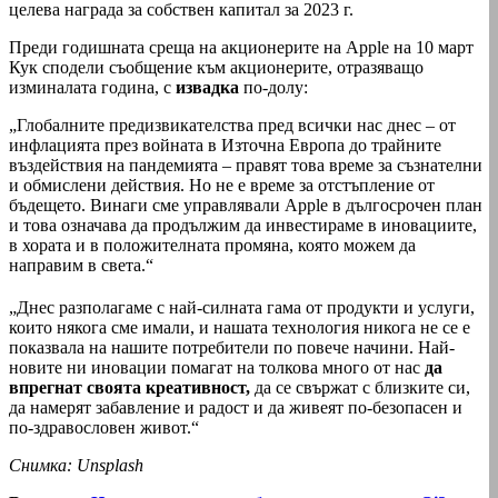
целева награда за собствен капитал за 2023 г.
Преди годишната среща на акционерите на Apple на 10 март
Кук сподели съобщение към акционерите, отразяващо
изминалата година, с
извадка
по-долу:
„Глобалните предизвикателства пред всички нас днес – от
инфлацията през войната в Източна Европа до трайните
въздействия на пандемията – правят това време за съзнателни
и обмислени действия. Но не е време за отстъпление от
бъдещето. Винаги сме управлявали Apple в дългосрочен план
и това означава да продължим да инвестираме в иновациите,
в хората и в положителната промяна, която можем да
направим в света.“
„Днес разполагаме с най-силната гама от продукти и услуги,
които някога сме имали, и нашата технология никога не се е
показвала на нашите потребители по повече начини. Най-
новите ни иновации помагат на толкова много от нас
да
впрегнат своята креативност,
да се свържат с близките си,
да намерят забавление и радост и да живеят по-безопасен и
по-здравословен живот.“
Снимка: Unsplash