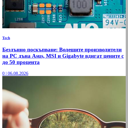
Tech
Бездънно поскъпване: Водещите производители
на РС дъна Asus, MSI и Gigabyte вдигат цените с
до 50 процента
0
|
06.08.2026