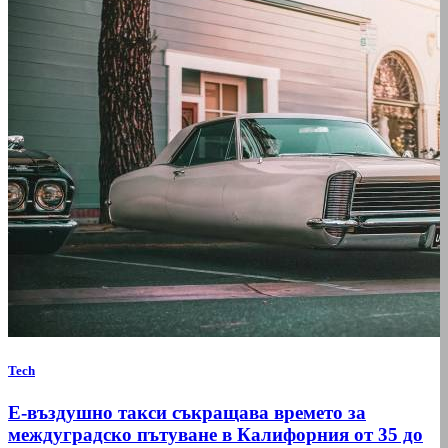
Tech
Е-въздушно такси съкращава времето за
междуградско пътуване в Калифорния от 35 до