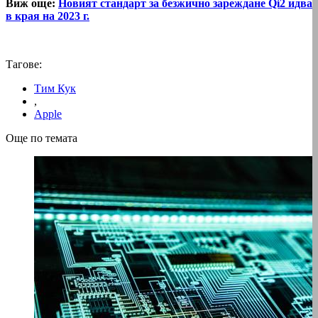
Виж още:
Новият стандарт за безжично зареждане Qi2 идва
в края на 2023 г.
Тагове:
Тим Кук
,
Apple
Още по темата