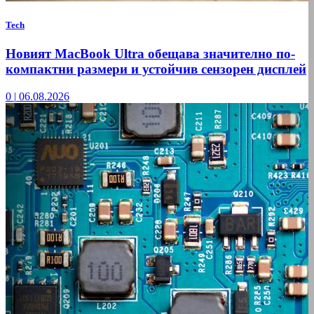
Tech
Новият MacBook Ultra обещава значително по-
компактни размери и устойчив сензорен дисплей
0
|
06.08.2026