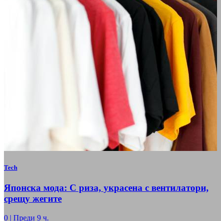
Tech
Японска мода: С риза, украсена с вентилатори,
срещу жегите
0
|
Преди 9 ч.