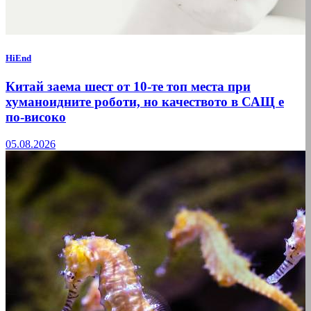
HiEnd
Китай заема шест от 10-те топ места при
хуманоидните роботи, но качеството в САЩ е
по-високо
05.08.2026