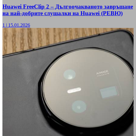
Huawei FreeClip 2 – Дългоочакваното завръщане
на най-добрите слушалки на Huawei (РЕВЮ)
1
|
15.01.2026