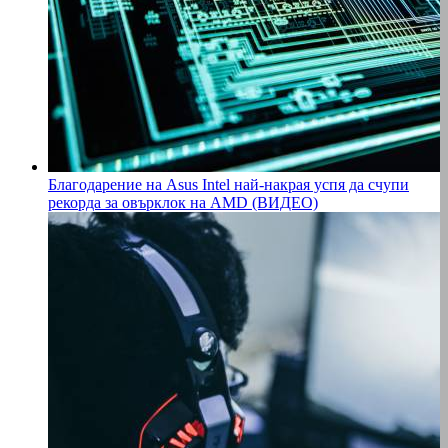
Благодарение на Asus Intel най-накрая успя да счупи
рекорда за овърклок на AMD (ВИДЕО)