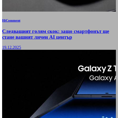
HiComment
Следващият голям скок: защо смартфонът ще
стане вашият личен AI център
19.12.2025