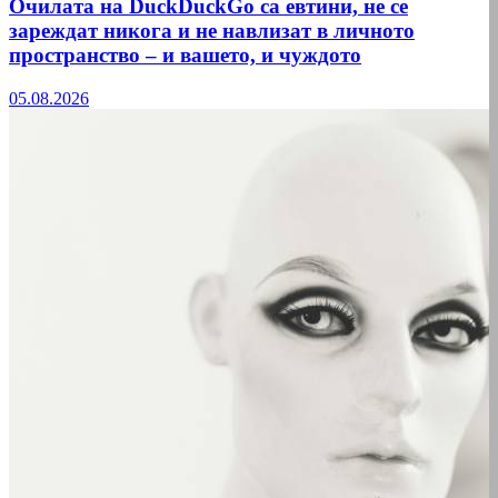
Очилата на DuckDuckGo са евтини, не се
зареждат никога и не навлизат в личното
пространство – и вашето, и чуждото
05.08.2026