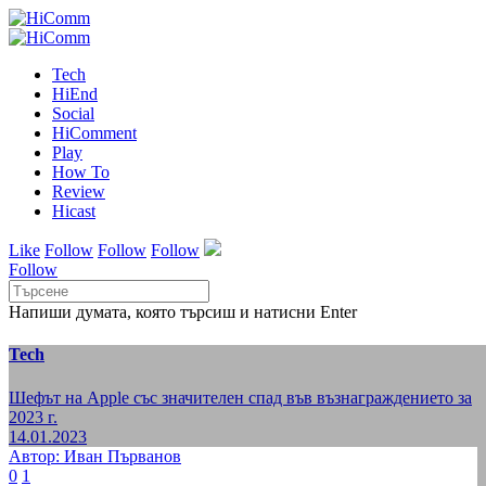
Tech
HiEnd
Social
HiComment
Play
How To
Review
Hicast
Like
Follow
Follow
Follow
Follow
Напиши думата, която търсиш и натисни Enter
Tech
Шефът на Apple със значителен спад във възнаграждението за
2023 г.
14.01.2023
Автор: Иван Първанов
0
1