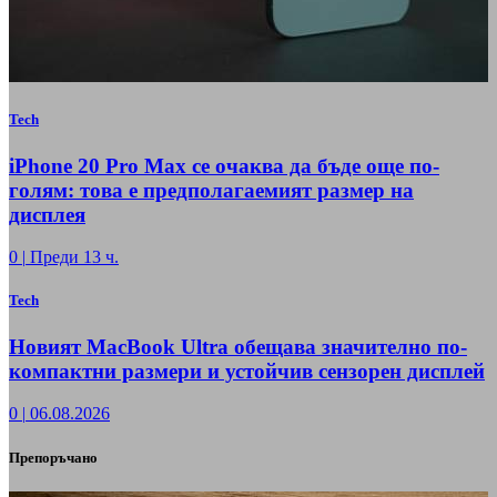
Tech
iPhone 20 Pro Max се очаква да бъде още по-
голям: това е предполагаемият размер на
дисплея
0
|
Преди 13 ч.
Tech
Новият MacBook Ultra обещава значително по-
компактни размери и устойчив сензорен дисплей
0
|
06.08.2026
Препоръчано