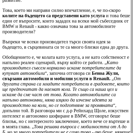
развитие.
Това, което ми направи силно впечатление, е, че по-скоро
колите на бъдещето са представени като услуга
и това беше
един от въпросите, които зададох на всеки мой събеседник от
BMW и Renault - какво означава това за автомобилните
производители?
Въпреки че всеки производител търси своята идея за
бъдещето, в сърцевината си те са много близки една до друга.
Обобщението е, че колата като услуга, а не като собственост е
напълно реален сценарий, върху който се работи. „
Като
производител съвсем нормално искаме потребителите да
купуват автомобили
“, започна отговора си
Беноа Жули,
свързани автомобили и мобилни услуги в Renault.
„
От
другата страна са младите потребители в градовете, които
ще предпочитат да наемат кола. Те също са наша цел и
искаме да сме част от това. Когато автомобилите са
напълно автономни, няма изцяло да изчезне идеята за
производство на коли, но се подготвяме за промяната
“,
допълни той. В разговора ми с д-р Рейнхард Щоле, изкуствен
интелект и автономно шофиране в BMW, отговорът беше
близък, но с интересното заключение, което вече се въртеше и
в моята глава. „
Това решава въпроса с мобилността от А до
Б, но за много потребители не е само това - ако беше, нямаше