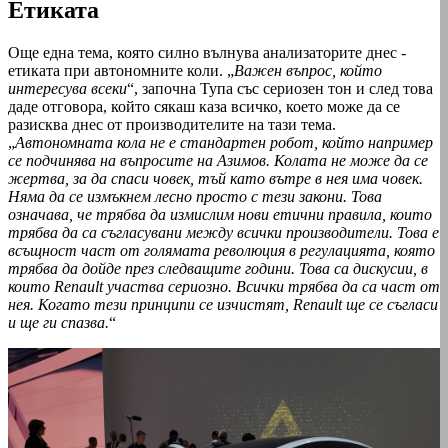
Етиката
Още една тема, която силно вълнува анализаторите днес -
етиката при автономните коли. „
Важен въпрос, който
интересува всеки
“, започна Тупа със сериозен тон и след това
даде отговора, който сякаш каза всичко, което може да се
разисква днес от производителите на тази тема.
„
Автономната кола не е стандартен робот, който например
се подчинява на въпросите на Азимов. Колата не може да се
жертва, за да спаси човек, тъй като вътре в нея има човек.
Няма да се измъкнем лесно просто с тези закони. Това
означава, че трябва да измислим нови етични правила, които
трябва да са съгласувани между всички производители. Това е
всъщност част от голямата революция в регулацията, която
трябва да дойде през следващите години. Това са дискусии, в
които Renault участва сериозно. Всички трябва да са част от
нея. Когато тези принципи се изчистят, Renault ще се съгласи
и ще ги спазва.
“