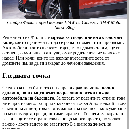
Сандра Филипс пред новите BMW i3. Снимка: BMW Motor
Show Blog
Решението на Филипс е
мрежа за споделяне на автономни
коли,
които ще помогнат да се решат споменатите проблеми.
Автомобили, които ще вземат децата от домовете им, ще ги
оставят до училище, като уведомят родителите, че всичко е
наред. Или коли, които ще вземат възрастните хора от
домовете им, за да ги закарат до лечебни заведения.
Гледната точка
След края на събитието си направих равносметка
колко
еднакво, но и същевременно различно всеки вижда
автомобила на бъдещето.
За хората от развитите страни това
не е просто метод за придвижване от точка А до точка Б - това
е начин на живот, това е възможност за почивка, консумиране
на мултимедия, срещи, оптимизиране на бизнеса. За хората от
развиващите се страни това е нещо много просто, но толкова
важно - достигането до заветното Б е шанс за живот, за