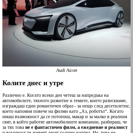
Audi Aicon
Колите днес и утре
Различно е. Когато всеки ден четеш за напредъка на
автомобилите, тяхното развитие и темите, които разискваме,
изграждаш един романтичен образ - за нещо след десетилетие,
което напомня повече на филми като „Аз, роботът“. Когато
имаш възможност да се потопиш, макар и за малко в реалния
свят, в който работят автомобилните компании, разбираш, че
за тях това
не е фантастичен филм, а ежедневие и реалност
и всъщност те живеят десет години напред. Не, това не