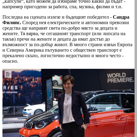
„капсули“, като можем да избираме точно какви да бъдат -
например пригодени за работа, спа, музика, филми и т.н.
Последна на сцената излезе и бъдещият победител -
Сандра
Филипс.
Според нея електрическите и автономни превозни
средства ще направят света по-добро място за децата и
жените. Тя вярва, че сегашният транспорт (или липсата на
такъв) пречи на жените и децата да имат достъп до
възможност за по-добър живот. В много страни извън Европа
и Северна Америка пътуването с обществен транспорт е
прекалено скъпо, логистично недостъпно и много често -
опасно.