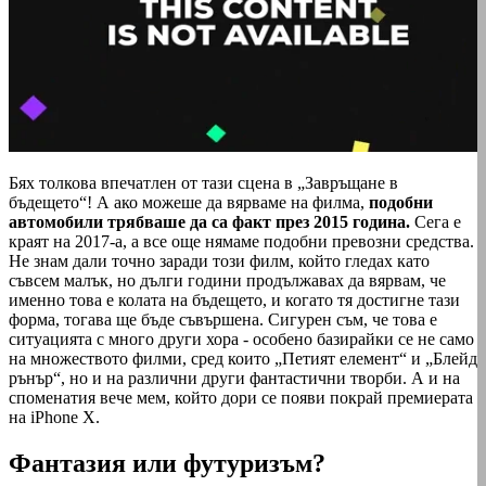
Бях толкова впечатлен от тази сцена в „Завръщане в
бъдещето“! А ако можеше да вярваме на филма,
подобни
автомобили трябваше да са факт през 2015 година.
Сега е
краят на 2017-а, а все още нямаме подобни превозни средства.
Не знам дали точно заради този филм, който гледах като
съвсем малък, но дълги години продължавах да вярвам, че
именно това е колата на бъдещето, и когато тя достигне тази
форма, тогава ще бъде съвършена. Сигурен съм, че това е
ситуацията с много други хора - особено базирайки се не само
на множеството филми, сред които „Петият елемент“ и „Блейд
рънър“, но и на различни други фантастични творби. А и на
споменатия вече мем, който дори се появи покрай премие­рата
на iPhone X.
Фантазия или футуризъм?