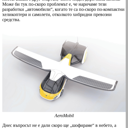
Може би тук по-скоро проблемът е, че наричаме тези
разработки „автомобили“, когато те са по-скоро по-компактни
хеликоптери и самолети, отколкото хибридни превозни
средства.
AeroMobil
Днес въпросът не е дали скоро ще „шофираме“ в небето, а