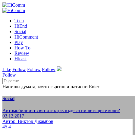
Tech
HiEnd
Social
HiComment
Play
How To
Review
Hicast
Like
Follow
Follow
Follow
Follow
Напиши думата, която търсиш и натисни Enter
Social
Автомобилният свят отвътре: къде са ни летящите коли?
03.12.2017
Автор: Виктор Джамбов
45
4