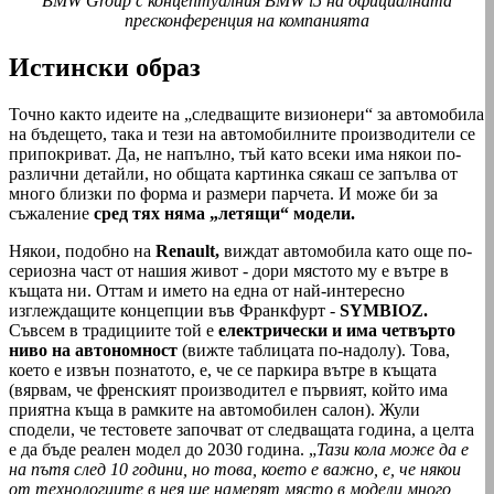
BMW Group с концептуалния BMW i5 на официалната
пресконференция на компанията
Истински образ
Точно както идеите на „следващите визионери“ за автомобила
на бъдещето, така и тези на автомобилните производители се
припокриват. Да, не напълно, тъй като всеки има някои по-
различни детайли, но общата картинка сякаш се запълва от
много близки по форма и размери парчета. И може би за
съжаление
сред тях няма „летящи“ модели.
Някои, подобно на
Renault,
виждат автомобила като още по-
сериозна част от нашия живот - дори мястото му е вътре в
къщата ни. Оттам и името на една от най-интересно
изглеждащите концепции във Франкфурт -
SYMBIOZ.
Съвсем в традициите той е
електрически и има четвърто
ниво на автономност
(вижте таблицата по-надолу). Това,
което е извън познатото, е, че се паркира вътре в къщата
(вярвам, че френският производител е първият, който има
приятна къща в рамките на автомобилен салон). Жули
сподели, че тестовете започват от следващата година, а целта
е да бъде реален модел до 2030 година. „
Тази кола може да е
на пътя след 10 години, но това, което е важно, е, че някои
от технологиите в нея ще намерят място в модели много