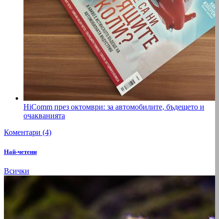
HiComm през октомври: за автомобилите, бъдещето и
очакванията
Коментари (4)
Най-четени
Всички