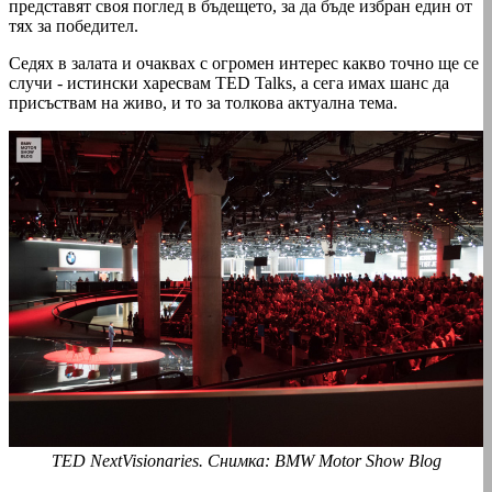
представят своя поглед в бъдещето, за да бъде избран един от
тях за победител.
Седях в залата и очаквах с огромен интерес какво точно ще се
случи - истински харесвам TED Talks, а сега имах шанс да
присъствам на живо, и то за толкова актуална тема.
TED NextVisionaries. Снимка: BMW Motor Show Blog