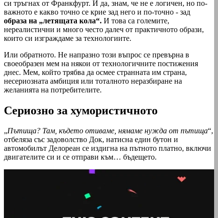
си тръгнах от Франкфурт. И да, знам, че не е логичен, но по-
важното е какво точно се крие зад него и по-точно - зад
образа на „летящата кола“.
И това са големите,
нереалистични и много често далеч от практичното образи,
които си изграждаме за технологиите.
Или обратното. Не напразно този въпрос се превърна в
своеобразен мем на някои от технологичните постижения
днес. Мем, който трябва да осмее странната им страна,
несериозната амбиция или тоталното неразбиране на
желанията на потребителите.
Сериозно за хумористичното
„
Пътища? Там, където отиваме, нямаме нужда от пътища
“,
отбеляза със задоволство Док, натисна един бутон и
автомобилът Делореан се издигна на пътното платно, включи
двигателите си и се отправи към… бъдещето.