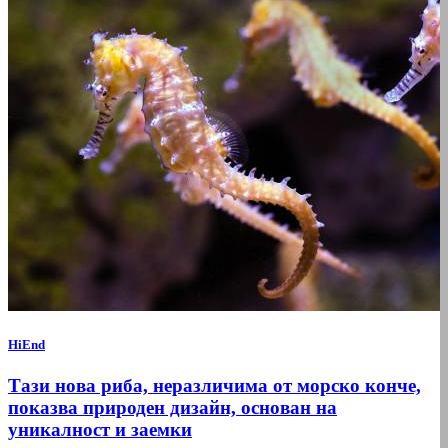
HiEnd
Тази нова риба, неразличима от морско конче,
показва природен дизайн, основан на
уникалност и заемки