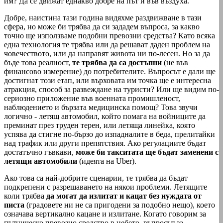
им? Да се движат еднакво добре на път и във въздуха.
Добре, наистина тази година видяхме раздвижване в тази
сфера, но може би трябва да си зададем въпроса, за какво
точно ще използваме подобни превозни средства? Като всяка
една технология те трябва или да решават даден проблем на
човечеството, или да направят живота ни по-лесен. Но за да
бъде това реалност,
те трябва да са достъпни
(не във
финансово измерение) до потребителите. Въпросът е дали ще
достигнат този етап, или върховата им точка ще е интересна
атракция, способ за развеждане на туристи? Или ще видим по-
сериозно приложение във военната промишленост,
наблюдението и бързата медицинска помощ? Това звучи
логично - летящ автомобил, който помага на войниците да
преминат през труден терен, или летяща линейка, която
успява да стигне по-бързо до изпадналите в беда, прелитайки
над трафик или други препятствия. Ако регулациите бъдат
достатъчно гъвкави,
може би такситата ще бъдат заменени с
летящи автомобили
(идеята на Uber).
Ако това са най-добрите сценарии, те трябва да бъдат
подкрепени с разрешаването на някои проблеми. Летящите
коли трябва
да могат да излитат и кацат без нуждата от
писта
(градовете ни не са пригодени за подобно нещо), което
означава вертикално кацане и излитане. Когато говорим за
пътническо превозно средство в небето, въпросът за