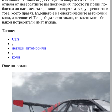
отнема от невероятните им постижения, просто ги прави по-
близки до нас - лекотата, с която говорят за тях, увереността в
това, което правят. Бъдещето е на електрическите автономни
коли, а летящите? Те ще бъдат екзотиката, от която може би
някои потребители имат нужда.
Тагове:
Cars
,
летящи автомобили
,
коли
Още по темата