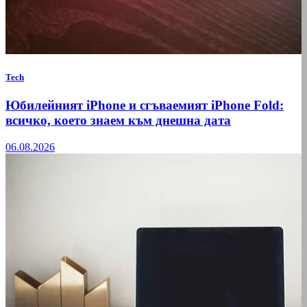
Tech
Юбилейният iPhone и сгъваемият iPhone Fold:
всичко, което знаем към днешна дата
06.08.2026