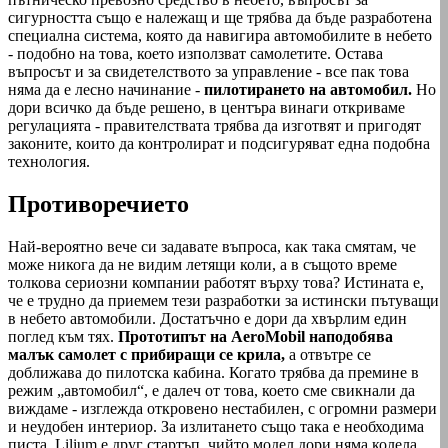
сигурността също е належащ и ще трябва да бъде разработена
специална система, която да навигира автомобилите в небето
- подобно на това, което използват самолетите. Остава
въпросът и за свидетелството за управление - все пак това
няма да е лесно начинание -
пилотирането на автомобил.
Но
дори всичко да бъде решено, в центъра винаги откриваме
регулацията - правителствата трябва да изготвят и пригодят
законите, които да контролират и подсигуряват една подобна
технология.
Противоречието
Най-вероятно вече си задавате въпроса, как така смятам, че
може никога да не видим летящи коли, а в същото време
толкова сериозни компании работят върху това? Истината е,
че е трудно да приемем тези разработки за истински пътуващи
в небето автомобили. Достатъчно е дори да хвърлим един
поглед към тях.
Прототипът на AeroMobil наподобява
малък самолет с прибиращи се крила,
а отвътре се
доближава до пилотска кабина. Когато трябва да премине в
режим „автомобил“, е далеч от това, което сме свикнали да
виждаме - изглежда откровено нестабилен, с огромни размери
и неудобен интериор. За излитането също така е необходима
писта. Lilium е друг стартъп, чийто модел дори няма колела.