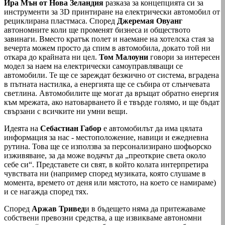
Ира Мън от Нова Зеландия
разказа за концепцията си за
инструменти за 3D принтиране на електрически автомобил от
рециклирана пластмаса. Според
Джеремая Овуанг
автономните коли ще променят бизнеса и обществото
завинаги. Вместо кратък полет и наемане на хотелска стая за
вечерта можем просто да спим в автомобила, докато той ни
откара до крайната ни цел.
Том Малоуни
говори за интересен
модел за наем на електрически самоуправляващи се
автомобили. Те ще се зареждат безжично от система, вградена
в пътната настилка, а енергията ще се събира от слънчевата
светлина. Автомобилите ще могат да връщат обратно енергия
към мрежата, ако натоварването й е твърде голямо, и ще бъдат
свързани с всичките ни умни вещи.
Идеята на
Себастиан Габор
е автомобилът да има цялата
информация за нас - местоположение, навици и ежедневна
рутина. Това ще се използва за персонализирано шофьорско
изживяване, за да може водачът да „преоткрие света около
себе си“. Представете си свят, в който колата интерпретира
чувствата ни (например според музиката, която слушаме в
момента, времето от деня или мястото, на което се намираме)
и се нагажда според тях.
Според
Аржав Тривед
и в бъдещето няма да притежаваме
собствени превозни средства, а ще извикваме автономни