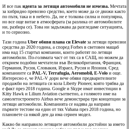
И все пак
идеята за летящи автомобили не изчезва.
Мечтата
за хибридно превозно средство, което може да се движи както
по пътя, така и в небето. Да, не е толкова силна и популярна,
но все още витае в атмосферата (за разлика от автомобилите
ни, разбира се). Това ни задължава да разгледаме ситуацията,
и то сериозно.
Тази година
Uber обяви плана си Elevate
за летящи превозни
средства до 2020 година, а според Forbes в световен мащаб
има над 15 стартъп компании, които работят по летящи
автомобили. По-голямата част от тях са в САЩ, но можем да
открием подобни мечтатели във Великобритания, Франция,
Германия, Русия, Словакия, Израел, Русия и Япония. Сред
компаниите са
PAL-V, Terrafugia, Aeromobil, E-Volo
и още.
Интересно е, че PAL-V дори вече обяви предварителните
продажби на летящата си кола Liberty Pioneer, която трябва да
е факт през 2018 година. Google и Skype имат инвестиции в
Kitty Hawk и Lilium Aviation съответно, а голямото име на
самолетострое­нето Airbus вече демонстрира три концепции за
летящи автомобили. Компанията се надява да направи
първите тестове на един от тях Vahana през 2018 година, но
плановете са някой ден да има сериен модел.
Какво би направило летящите автомобили достойни за името