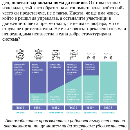
ден,
човекът зад волана няма да изчезне.
От това останах
изненадан, тъй като образът на автономната кола, който най-
често си представяме, не е такъв. Идеята, че ще има човек,
който е решил да управлява, а останалите участници в
движението ще са пресметнали, че не им се шофира, ми се
струваше притеснителна. Не е ли човекът прекалено голяма и
непредвидима неизвестна в една добре структурирана
система?
Автомобилните производители работят върху пет нива на
автономност, но ще можем ли да жертваме удоволствието