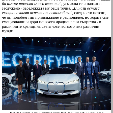
да имаме толкова много клиенти
“, усмихна се и напълно
заслужено - забележката му беше точна. „
Винаги остава
емоционалният аспект от автомобила
“, след което поясни,
че да, подобен тип придвижване е рационален, но хората сме
емоционални и дори понякога ирационални същества - в
различните краища на света човечеството има различни
нужди.