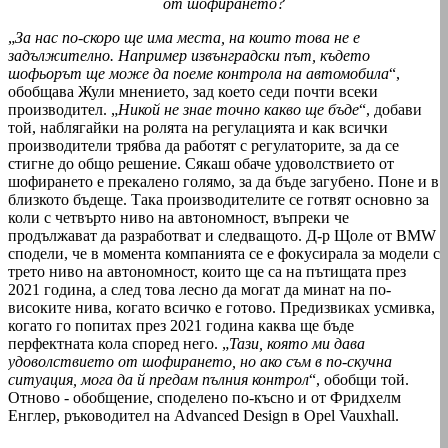
от шофирането?
„
За нас по-скоро ще има места, на които това не е
задължително. Например извънградски път, където
шофьорът ще може да поеме контрола на автомобила
“,
обобщава Жули мнението, зад което седи почти всеки
производител. „
Никой не знае точно какво ще бъде
“, добави
той, наблягайки на ролята на регулацията и как всички
производители трябва да работят с регулаторите, за да се
стигне до общо решение. Сякаш обаче удоволствието от
шофирането е прекалено голямо, за да бъде загубено. Поне и в
близкото бъдеще. Така производителите се готвят основно за
коли с четвърто ниво на автономност, въпреки че
продължават да разработват и следващото. Д-р Щоле от BMW
сподели, че в момента компания­та се е фокусирала за модели с
трето ниво на автономност, които ще са на пътищата през
2021 година, а след това лесно да могат да минат на по-
високите нива, когато всичко е готово. Предизвиках усмивка,
когато го попитах през 2021 година каква ще бъде
перфектната кола според него. „
Тази, която ми дава
удоволствието от шофирането, но ако съм в по-скучна
ситуация, мога да й предам пълния контрол
“, обобщи той.
Отново - обобщение, споделено по-късно и от Фридхелм
Енглер, ръководител на Advanced Design в Opel Vauxhall.