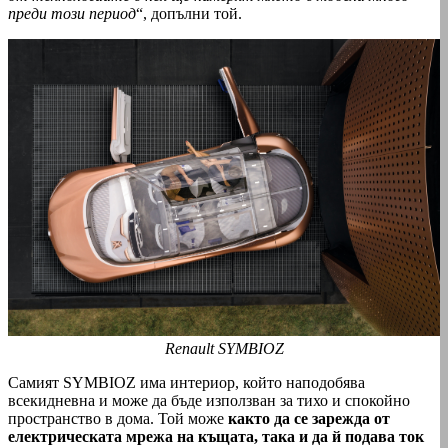
преди този период
“, допълни той.
Renault SYMBIOZ
Самият SYMBIOZ има интериор, който наподобява
всекидневна и може да бъде използван за тихо и спокойно
пространство в дома. Той може
както да се зарежда от
електрическата мрежа на къщата, така и да й подава ток