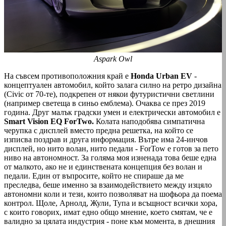
Aspark Owl
На съвсем противоположния край е
Honda Urban EV
-
концептуален автомобил, който залага силно на ретро дизайна
(Civic от 70-те), подкрепен от някои футуристични светлини
(например светеща в синьо емблема). Очак­ва се през 2019
година. Друг малък градски умен и електрически автомобил е
Smart Vision EQ ForTwo.
Колата наподобява симпатична
черупка с дисплей вместо предна решетка, на който се
изписва поздрав и друга информация. Вътре има 24-инчов
дисплей, но нито волан, нито педали - ForTow е готов за пето
ниво на автономност. За голяма моя изненада това беше една
от малкото, ако не и единствената концепция без волан и
педали. Един от въпросите, който не спираше да ме
преследва, беше именно за взаимодействието между изцяло
автономни коли и тези, които позволяват на шофьора да поема
контрол. Щоле, Арнолд, Жули, Тупа и всъщност всички хора,
с които говорих, имат едно общо мнение, което смятам, че е
валидно за цялата индустрия - поне към момента, в днешния