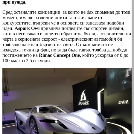
при нужда.
Сред останалите концепции, за които не бях споменал до този
момент, имаше различни опити за отличаване от
конкурентите, въпреки че в основата си запазваха подобни
идеи.
Aspark Owl
привлича погледите със спортен дизайн,
като в него сякаш е вплетен образът на бухал, а отличителната
черта е сериозната скорост - електрическият автомобил би
трябвало да е най-бързият на света. От компанията не
издадоха точни цифри, но за да бъде такъв, трябва да победи
постижението на
Rimac Concept One,
който ускорява от 0 до
100 км/ч за 2.5 секунди.