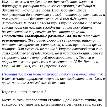
Когато влезеш в пределите на Автомобилния салон във
Франкфурт, разбираш точно колко огромна, смайваща и
динамична индустрия е това. Производителите се
надпреварват да впечатлят с дизайн, интериор, технологии и
възможно най-съблазнителен поглед към бъдещето на
автомобила. И това е пленяващо, защото колата е толкова
важна част от нашето ежедневие, а през последните
десетилетия не е претърпяла драстична промяна.
Постепенно, еволюционно развитие - да, но не и толкова
революционно.
Това обаче скоро ще се промени, защото ни
очакват електрически, умни возила, които ще поемат целия
контрол. Или може би не точно? Защото автомобилът е не
само средство за придвижване, но и над тон емоции. Това са
въпросите, поставени пред производителите. Това са и
въпросите, които разисквах с експерти от BMW, Renault и
Opel. За днешния, но и за утрешния ден.
Първата част от този материал можете да откриете тук.
В нея се концентрирахме повече на автомобилите днес. Сега е
време за по-смел поглед към бъдещето.
Къде са ни летящите коли?
Може би този въпрос звучи странно. Дори хумористично, но
всъщност е от първите, които минаха през главата ми, когато