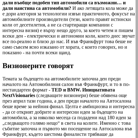
дали въобще подобен тип автомобили са възможни… и
дали наистина са автомобили?
И ако летящата кола може да
е дори алегория за технологии извън практичното, фокусът на
автомобилните производители (тези, които правят истински
коли от десетилетия, а не са стартиращи компании с
интересна визия) е върху нещо друго, за което четем и пишем
всеки ден - електрически и автономни коли, които днес звучат
все по-реално и близо до нас. И във Франкфурт това беше не
само съвсем ясно изказано от хората, с които говорих, но и
показано - на почти всеки щанд.
Визионерите говорят
Темата за бъдещето на автомобилите започна ден преди
началото на Автомобилния салон във Франкфурт, и то в по-
нестандартен формат -
TED и BMW. Инициа­тивата
NextVisionaries
(следващите визионери) беше обявена още
през април тази година, а ден преди началото на Автосалона
беше време за нейния финал. Целта е амбициозна и интересна
- да се открият добрите и интересни идеи за бъдещето на
автомобила, а за няколко месеца са подадени над 180 идеи за
„следващото голямо нещо“ в света на колите. Именно с това
събитие започна и първото ми посещение на Автосалона във
Франкфурт, където шестима финалисти трябваше да