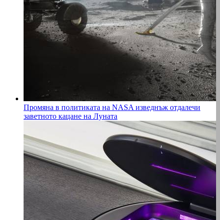
Промяна в политиката на NASA изведнъж отдалечи
заветното кацане на Луната