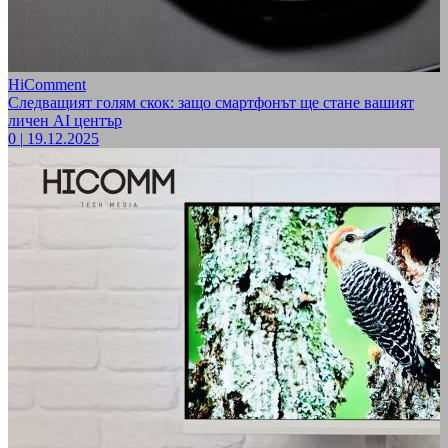
HiComment
Следващият голям скок: защо смартфонът ще стане вашият
личен AI център
0
|
19.12.2025