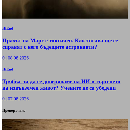
HiEnd
Прахът на Марс е токсичен. Как тогава ще се
справят с него бъдещите астронавти?
0
|
08.08.2026
HiEnd
Трябва ли да се доверяваме на ИИ в търсенето
на извънземен живот? Учените не са убедени
0
|
07.08.2026
Препоръчано