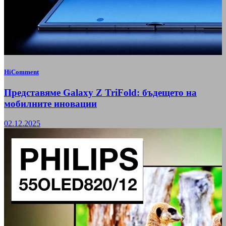
HiComment
Представяме Galaxy Z TriFold: бъдещето на
мобилните иновации
02.12.2025