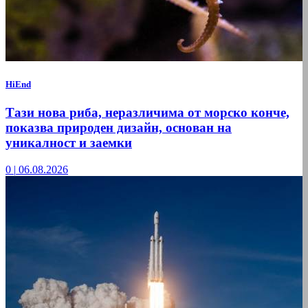
HiEnd
Тази нова риба, неразличима от морско конче,
показва природен дизайн, основан на
уникалност и заемки
0
|
06.08.2026