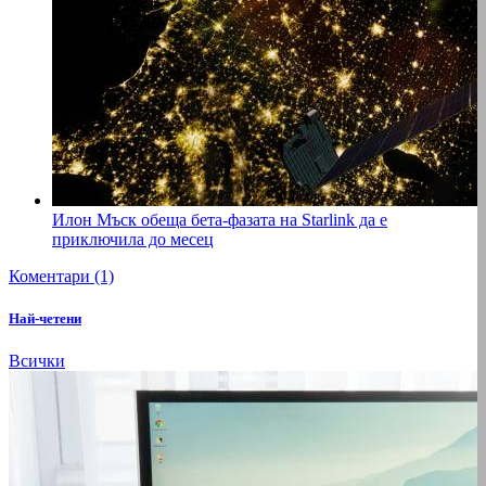
Илон Мъск обеща бета-фазата на Starlink да е
приключила до месец
Коментари (1)
Най-четени
Всички