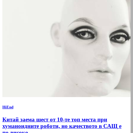
HiEnd
Китай заема шест от 10-те топ места при
хуманоидните роботи, но качеството в САЩ е
по-високо