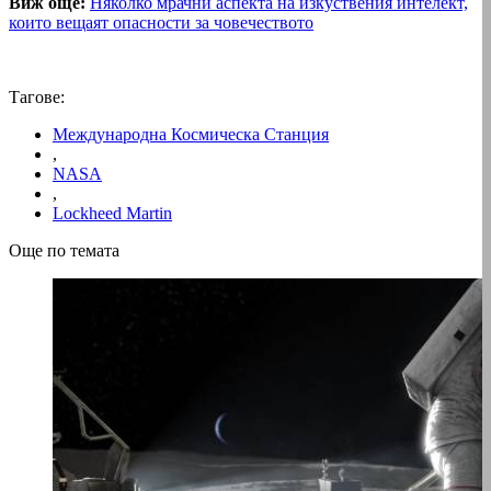
Виж още:
Няколко мрачни аспекта на изкуствения интелект,
които вещаят опасности за човечеството
Тагове:
Международна Космическа Станция
,
NASA
,
Lockheed Martin
Още по темата