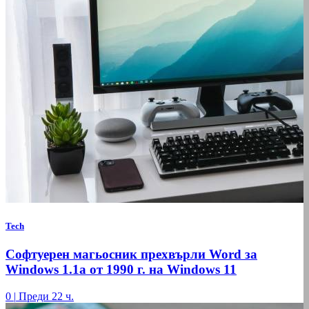
Tech
Софтуерен магьосник прехвърли Word за
Windows 1.1a от 1990 г. на Windows 11
0
|
Преди 22 ч.