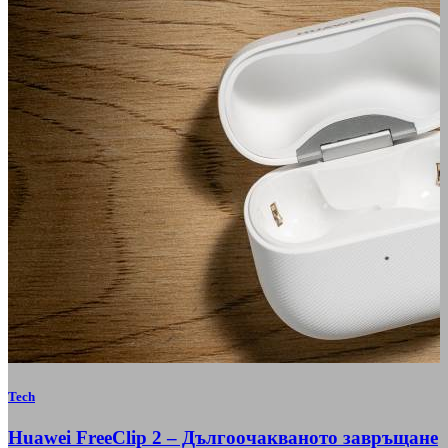
Tech
Huawei FreeClip 2 – Дългоочакваното завръщане