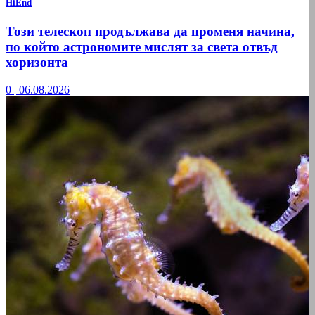
HiEnd
Този телескоп продължава да променя начина,
по който астрономите мислят за света отвъд
хоризонта
0
|
06.08.2026