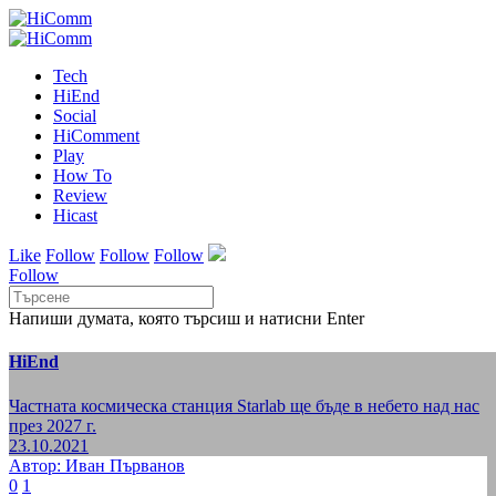
Tech
HiEnd
Social
HiComment
Play
How To
Review
Hicast
Like
Follow
Follow
Follow
Follow
Напиши думата, която търсиш и натисни Enter
HiEnd
Частната космическа станция Starlab ще бъде в небето над нас
през 2027 г.
23.10.2021
Автор: Иван Първанов
0
1