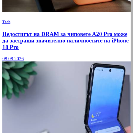
Tech
Недостигът на DRAM за чиповете A20 Pro може
да застраши значително наличностите на iPhone
18 Pro
08.08.2026