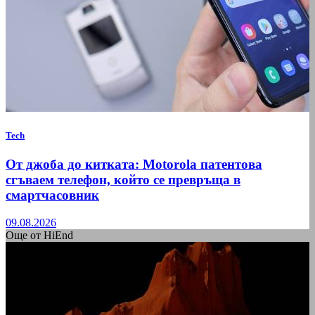
Tech
От джоба до китката: Motorola патентова
сгъваем телефон, който се превръща в
смартчасовник
09.08.2026
Още от HiEnd