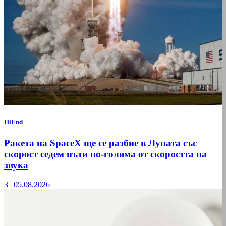
HiEnd
Ракета на SpaceX ще се разбие в Луната със
скорост седем пъти по-голяма от скоростта на
звука
3
|
05.08.2026