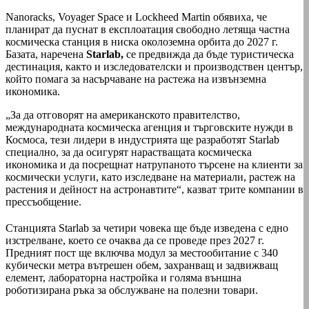
Nanoracks, Voyager Space и Lockheed Martin обявиха, че
планират да пуснат в експлоатация свободно летяща частна
космическа станция в ниска околоземна орбита до 2027 г.
Базата, наречена
Starlab,
се предвижда да бъде туристическа
дестинация, както и изследователски и производствен център,
който помага за насърчаване на растежа на извънземна
икономика.
„За да отговорят на американското правителство,
международната космическа агенция и търговските нужди в
Космоса, тези лидери в индустрията ще разработят Starlab
специално, за да осигурят нарастващата космическа
икономика и да посрещнат натрупаното търсене на клиенти за
космически услуги, като изследване на материали, растеж на
растения и дейност на астронавтите“, казват трите компании в
прессъобщение.
Станцията Starlab за четири човека ще бъде изведена с едно
изстрелване, което се очаква да се проведе през 2027 г.
Предният пост ще включва модул за местообитание с 340
кубически метра вътрешен обем, захранващ и задвижващ
елемент, лабораторна настройка и голяма външна
роботизирана ръка за обслужване на полезни товари.