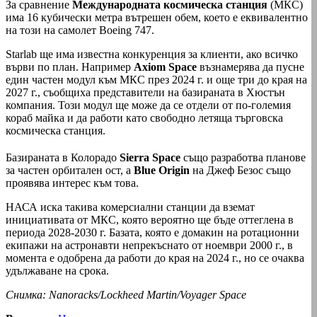
За сравнение
Международната космическа станция
(МКС)
има 16 кубически метра вътрешен обем, което е еквивалентно
на този на самолет Boeing 747.
Starlab ще има известна конкуренция за клиенти, ако всичко
върви по план. Например
Axiom Space
възнамерява да пусне
един частен модул към МКС през 2024 г. и още три до края на
2027 г., съобщиха представители на базираната в Хюстън
компания. Този модул ще може да се отдели от по-големия
кораб майка и да работи като свободно летяща търговска
космическа станция.
Базираната в Колорадо
Sierra Space
също разработва планове
за частен орбитален ост, а
Blue Origin
на Джеф Безос също
проявява интерес към това.
НАСА иска такива комерсиални станции да вземат
инициативата от МКС, която вероятно ще бъде оттеглена в
периода 2028-2030 г. Базата, която е домакин на ротационни
екипажи на астронавти непрекъснато от ноември 2000 г., в
момента е одобрена да работи до края на 2024 г., но се очаква
удължаване на срока.
Снимка: Nanoracks/Lockheed Martin/Voyager Space