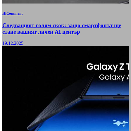
HiComment
Следващият голям скок: защо смартфонът ще
стане вашият личен AI център
19.12.2025