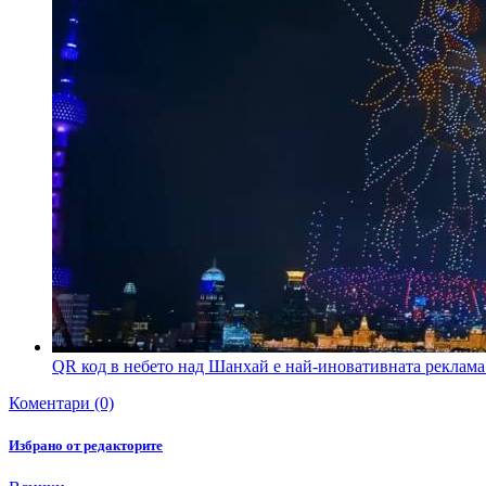
QR код в небето над Шанхай е най-иновативната реклам
Коментари (0)
Избрано от редакторите