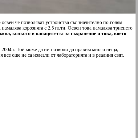
 освен че позволяват устройства със значително по-голям
 намалява корозията с 2.5 пъти. Освен това намалява триенето
жна, колкото и капацитетът за съхранение и това, което
з 2004 г. Той може да ни позволи да правим много неща,
все още не са излезли от лабораторията и в реалния свят.