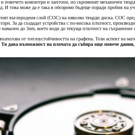
 и повечето компютри и лаптопи, но скромният механичен твърд 
ед. И това може да е така в обозримо бъдеще поради пробив на у
нят въглеродния слой (COC) на няколко твърди диска. COC предп
ктори. За да създадат устройства с по-висока плътност, произво
 намален до 3nm, което води до текуща плътност на съхранение о
 възползва от топлоустойчивостта на графена. Този аспект на ма
.
Тя дава възможност на плочата да събира още повече данни, 