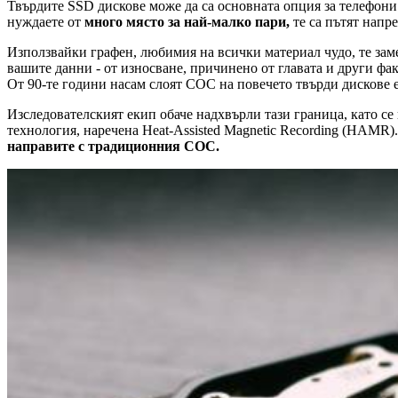
Твърдите SSD дискове може да са основната опция за телефони
нуждаете от
много място за най-малко пари,
те са пътят напр
Използвайки графен, любимия на всички материал чудо, те заме
вашите данни - от износване, причинено от главата и други фа
От 90-те години насам слоят COC на повечето твърди дискове е
Изследователският екип обаче надхвърли тази граница, като се
технология, наречена Heat-Assisted Magnetic Recording (HAMR)
направите с традиционния COC.