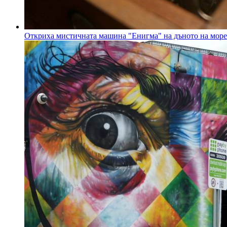
Откриха мистичната машина "Енигма" на дъното на море