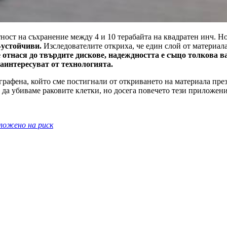
тност на съхранение между 4 и 10 терабайта на квадратен инч. Но
-устойчиви.
Изследователите откриха, че един слой от материала
 отнася до твърдите дискове, надеждността е също толкова ва
заинтересуват от технологията.
 графена, който сме постигнали от откриването на материала пре
а убиваме раковите клетки, но досега повечето тези приложения 
зложено на риск