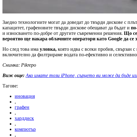
Заедно технологиите могат да доведат до твърди дискове с плъ
капацитет, графеновите твърди дискове обещават да бъдат и
по
и износването по-добре от другите съвременни решения.
Що се
вероятно ще накара облачните оператори като Google да се 
Но след това има
уловка,
която идва с всеки пробив, свързан с
включително да филтрираме водата по-ефективно и селективно д
Снимка: Pikrepo
Виж още:
Ако имате този iPhone, сърцето ви може да бъде и
Тагове:
иновация
,
графен
,
харддиск
,
компютър
,