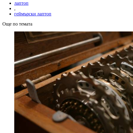
лаптоп
,
геймърски лаптоп
Още по темата