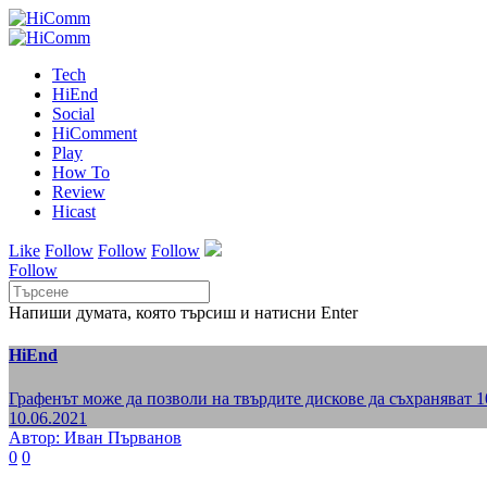
Tech
HiEnd
Social
HiComment
Play
How To
Review
Hicast
Like
Follow
Follow
Follow
Follow
Напиши думата, която търсиш и натисни Enter
HiEnd
Графенът може да позволи на твърдите дискове да съхраняват 
10.06.2021
Автор: Иван Първанов
0
0