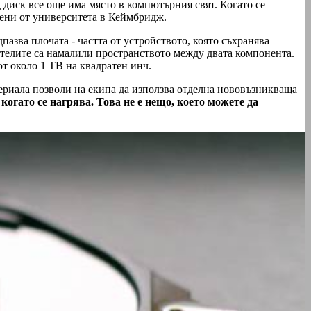
диск все още има място в компютърния свят. Когато се
чени от университета в Кеймбридж.
азва плочата - частта от устройството, която съхранява
дителите са намалили пространството между двата компонента.
т около 1 TB на квадратен инч.
териала позволи на екипа да използва отделна нововъзникваща
когато се нагрява. Това не е нещо, което можете да