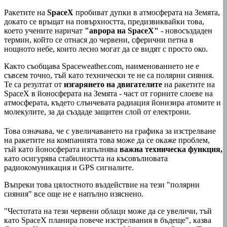
Ракетите на
SpaceX
пробиват дупки в атмосферата на Земята,
докато се връщат на повърхността, предизвиквайки това,
което учените наричат
"аврора на SpaceX"
- новосъздаден
термин, който се отнася до червени, сферични петна в
нощното небе, които лесно могат да се видят с просто око.
Както съобщава Spaceweather.com, наименованието не е
съвсем точно, тъй като технически те не са полярни сияния.
Те са резултат от
изгарянето на двигателите
на ракетите на
SpaceX в йоносферата на Земята - част от горните слоеве на
атмосферата, където слънчевата радиация йонизира атомите и
молекулите, за да създаде защитен слой от електрони.
Това означава, че с увеличаването на графика за изстрелване
на ракетите на компанията това може да се окаже проблем,
тъй като йоносферата изпълнява
важна техническа функция,
като осигурява стабилността на късовълновата
радиокомуникация и GPS сигналите.
Въпреки това цялостното въздействие на тези "полярни
сияния" все още не е напълно изяснено.
"Честотата на тези червени облаци може да се увеличи, тъй
като SpaceX планира повече изстрелвания в бъдеще", казва