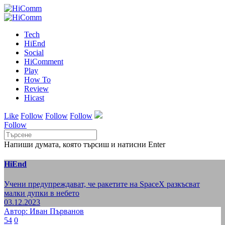
Tech
HiEnd
Social
HiComment
Play
How To
Review
Hicast
Like
Follow
Follow
Follow
Follow
Напиши думата, която търсиш и натисни Enter
HiEnd
Учени предупреждават, че ракетите на SpaceX разкъсват
малки дупки в небето
03.12.2023
Автор: Иван Първанов
54
0