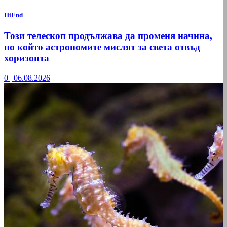
HiEnd
Този телескоп продължава да променя начина,
по който астрономите мислят за света отвъд
хоризонта
0
|
06.08.2026