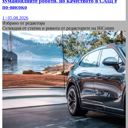
хуманоидните роботи, но качеството в САЩ е
по-високо
1
|
05.08.2026
Избрано от редактора
Селекция от статии и ревюта от редакторите на HiComm