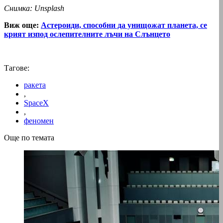
Снимка: Unsplash
Виж още:
Астероиди, способни да унищожат планета, се
крият изпод ослепителните лъчи на Слънцето
Тагове:
ракета
,
SpaceX
,
феномен
Още по темата