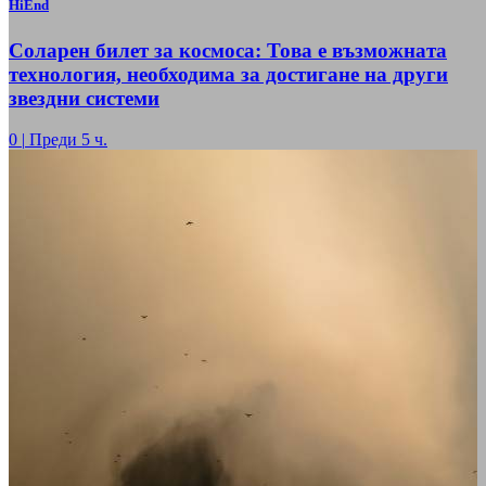
HiEnd
Соларен билет за космоса: Това е възможната
технология, необходима за достигане на други
звездни системи
0
|
Преди 5 ч.