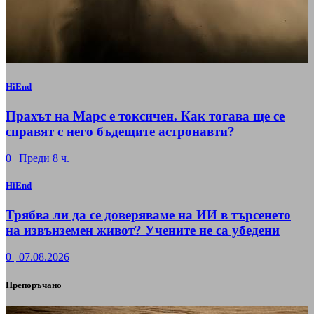
HiEnd
Прахът на Марс е токсичен. Как тогава ще се
справят с него бъдещите астронавти?
0
|
Преди 8 ч.
HiEnd
Трябва ли да се доверяваме на ИИ в търсенето
на извънземен живот? Учените не са убедени
0
|
07.08.2026
Препоръчано