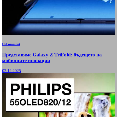
HiComment
Представяме Galaxy Z TriFold: бъдещето на
мобилните иновации
02.12.2025