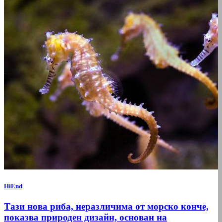
HiEnd
Тази нова риба, неразличима от морско конче,
показва природен дизайн, основан на