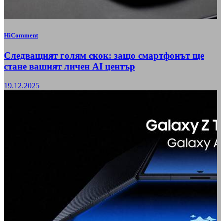
HiComment
Следващият голям скок: защо смартфонът ще
стане вашият личен AI център
19.12.2025