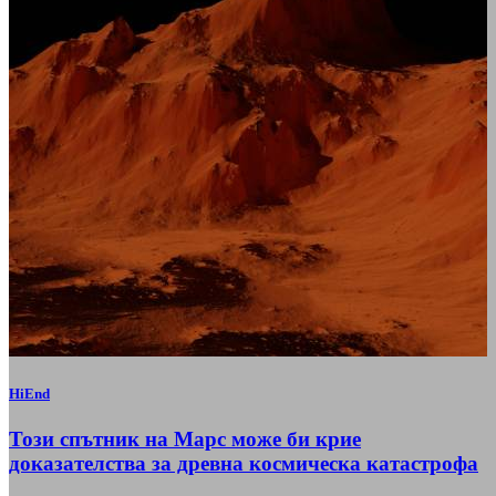
HiEnd
Този спътник на Марс може би крие
доказателства за древна космическа катастрофа