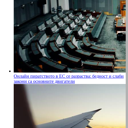
Онлайн пиратството в ЕС се разраства: бедност и слаби
закони са основните двигатели