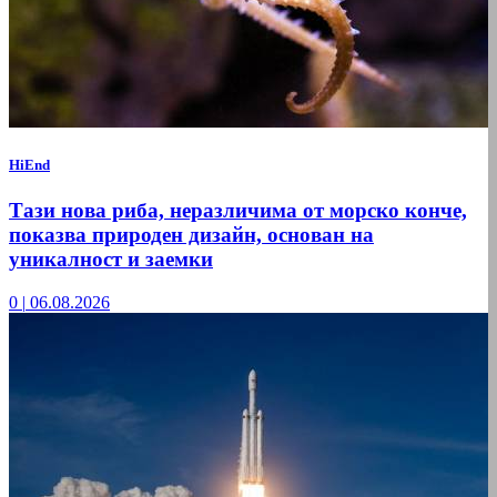
HiEnd
Тази нова риба, неразличима от морско конче,
показва природен дизайн, основан на
уникалност и заемки
0
|
06.08.2026