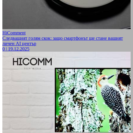
HiComment
Следващият голям скок: защо смартфонът ще стане вашият
личен AI център
0
|
19.12.2025