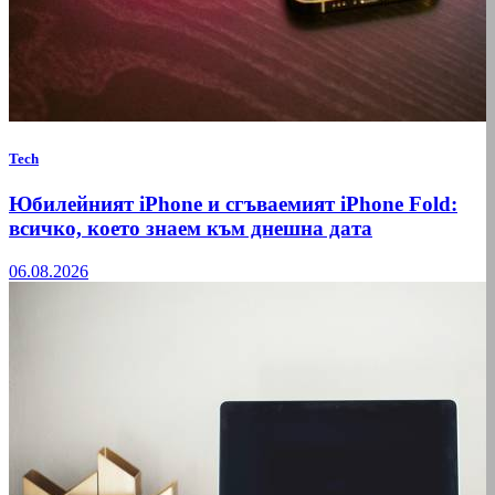
Tech
Юбилейният iPhone и сгъваемият iPhone Fold:
всичко, което знаем към днешна дата
06.08.2026