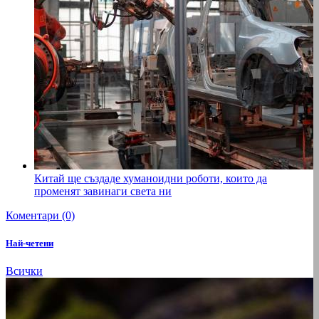
Китай ще създаде хуманоидни роботи, които да
променят завинаги света ни
Коментари (0)
Най-четени
Всички