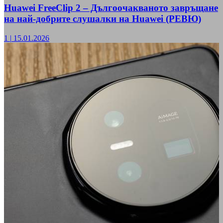
Huawei FreeClip 2 – Дългоочакваното завръщане
на най-добрите слушалки на Huawei (РЕВЮ)
1
|
15.01.2026