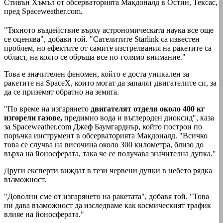
Стивън Хъмъл от обсерваторията Макдоналд в Остин, Тексас,
пред Spaceweather.com.
"Тяхното въздействие върху астрономическата наука все още
се оценява", добави той. "Сателитите Starlink са известен
проблем, но ефектите от самите изстрелвания на ракетите са
област, на която се обръща все по-голямо внимание."
Това е значителен феномен, който е доста уникален за
ракетите на SpaceX, които могат да запалят двигателите си, за
да се приземят обратно на земята.
"По време на изгарянето
двигателят отделя около 400 кг
изгорели газове,
предимно вода и въглероден диоксид", каза
за Spaceweather.com Джеф Баумгарднър, който построи по
поръчка инструмент в обсерваторията Макдоналд. "Всичко
това се случва на височина около 300 километра, близо до
върха на йоносферата, така че се получава значителна дупка."
Други експерти виждат в тези червени дупки в небето рядка
възможност.
"Доволни сме от изгарянето на ракетата", добавя той. "Това
ни дава възможност да изследваме как космическият трафик
влияе на йоносферата."