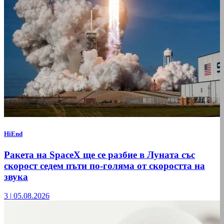
HiEnd
Ракета на SpaceX ще се разбие в Луната със
скорост седем пъти по-голяма от скоростта на
звука
3
|
05.08.2026