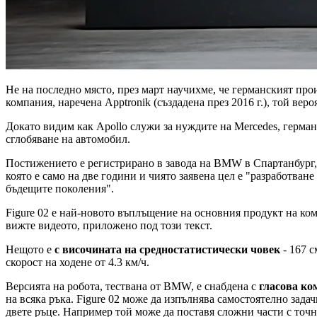
Не на последно място, през март научихме, че германският про
компания, наречена Apptronik (създадена през 2016 г.), той ве
Докато видим как Apollo служи за нуждите на Mercedes, герм
сглобяване на автомобил.
Постижението е регистрирано в завода на BMW в Спартанбург,
която е само на две години и чиято заявена цел е "разработва
бъдещите поколения".
Figure 02 е най-новото въплъщение на основния продукт на комп
вижте видеото, приложено под този текст.
Нещото е
с височината на средностатистически човек
- 167 с
скорост на ходене от 4.3 км/ч.
Версията на робота, тествана от BMW, е снабдена с
гласова ко
на всяка ръка. Figure 02 може да изпълнява самостоятелно зад
двете ръце. Например той може да поставя сложни части с точн