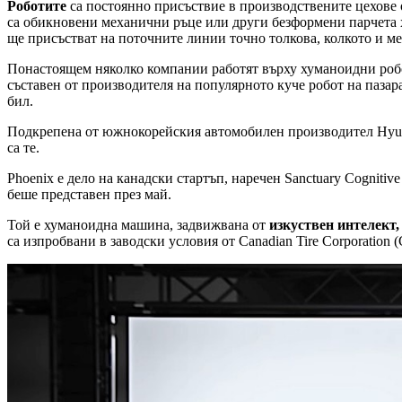
Роботите
са постоянно присъствие в производствените цехове от
са обикновени механични ръце или други безформени парчета ха
ще присъстват на поточните линии точно толкова, колкото и м
Понастоящем няколко компании работят върху хуманоидни роб
съставен от производителя на популярното куче робот на пазара
бил.
Подкрепена от южнокорейския автомобилен производител Hyunda
са те.
Phoenix е дело на канадски стартъп, наречен Sanctuary Cognitive
беше представен през май.
Той е хуманоидна машина, задвижвана от
изкуствен интелект,
са изпробвани в заводски условия от Canadian Tire Corporation 