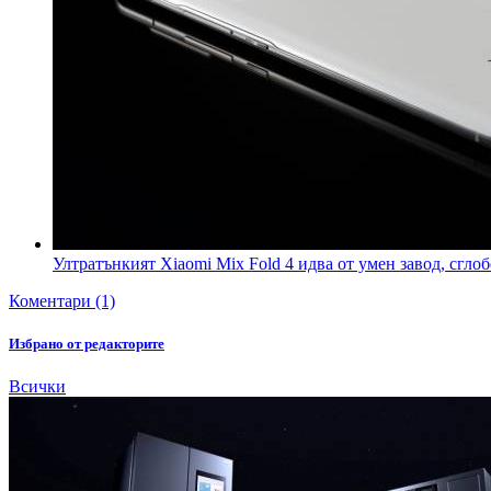
Ултратънкият Xiaomi Mix Fold 4 идва от умен завод, сгло
Коментари (1)
Избрано от редакторите
Всички