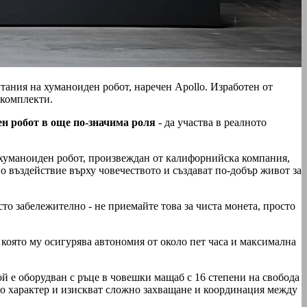
тания на хуманоиден робот, наречен Apollo. Изработен от
 комплекти.
н робот в още по-значима роля
- да участва в реалното
 хуманоиден робот, произвеждан от калифорнийска компания,
о въздействие върху човечеството и създават по-добър живот за
сто забележително - не приемайте това за чиста монета, просто
, която му осигурява автономия от около пет часа и максимална
ой е оборудван с ръце в човешки мащаб с 16 степени на свобода
и по характер и изискват сложно захващане и координация между