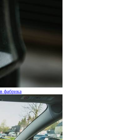
ъв фабрика