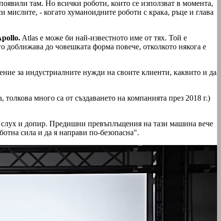
 появили там. Но всички роботи, които се използват в момента,
 мислите, - когато хуманоидните роботи с крака, ръце и глава
pollo.
Atlas е може би най-известното име от тях. Той е
 го доближава до човешката форма повече, отколкото някога е
ние за индустриалните нужди на своите клиенти, каквито и да
а, толкова много са от създаването на компанията през 2018 г.)
е, слух и допир. Предишни превъплъщения на тази машина вече
ботна сила и да я направи по-безопасна".