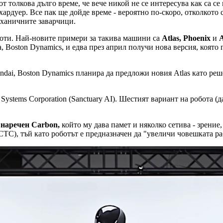
 толкова дълго време, че вече никой не се интересува как са се
рдуер. Все пак ще дойде време - вероятно по-скоро, отколкото си
еханичните заварчици.
оти. Най-новите примери за такива машини са
Atlas,
Phoenix
и
A
, Boston Dynamics, и едва през април получи нова версия, която
i, Boston Dynamics планира да предложи новия Atlas като реше
 Systems Corporation (Sanctuary AI). Шестият вариант на робота (д
 наречен Carbon,
който му дава памет и няколко сетива - зрени
(CTC), тъй като роботът е предназначен да "увеличи човешката ра