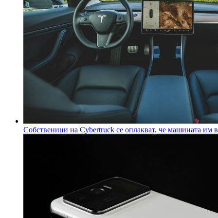
Собственици на Cybertruck се оплакват, че машината им 