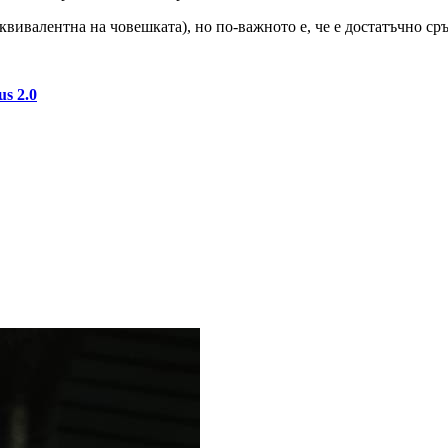
 еквивалентна на човешката), но по-важното е, че е достатъчно с
s 2.0