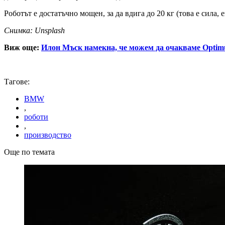
Роботът е достатъчно мощен, за да вдига до 20 кг (това е сила,
Снимка: Unsplash
Виж още:
Илон Мъск намекна, че можем да очакваме Optimu
Тагове:
BMW
,
роботи
,
производство
Още по темата