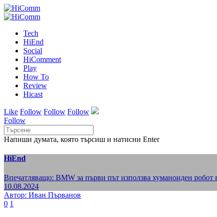
Tech
HiEnd
Social
HiComment
Play
How To
Review
Hicast
Like
Follow
Follow
Follow
Follow
Напиши думата, която търсиш и натисни Enter
HiEnd
Впечатляващо: BMW за първи път използва хуманоиден робот 
10.08.2024
Автор: Иван Първанов
0
1