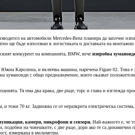
изводител на автомобили Mercedes-Benz планира да започне изпи
роятно ще бъде използван в логистиката и доставката на монтажни
анският конкурент на компанията, BMW, вече
изпробва хуманоиде
 Южна Каролина, и включва машина, наречена Figure 02. Това е
не на хуманоиди с общо предназначение, които оказват положителн
анията. Тя има два крака, две ръце, торс и глава и изглежда про
м, и тежи 70 кг. Задвижва се от неразкрита електрическа система
муникация, камери, микрофони и сензори.
Най-важното е, че т
ачи, подобни на човешките, с две ръце, дори ако те са динамичн
ост, измервана в милиметри.