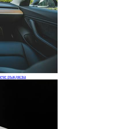
вече ръждясва