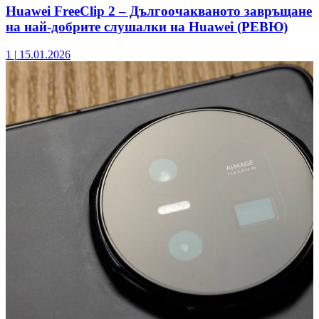
Huawei FreeClip 2 – Дългоочакваното завръщане
на най-добрите слушалки на Huawei (РЕВЮ)
1
|
15.01.2026