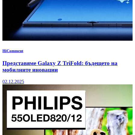
HiComment
Представяме Galaxy Z TriFold: бъдещето на
мобилните иновации
02.12.2025