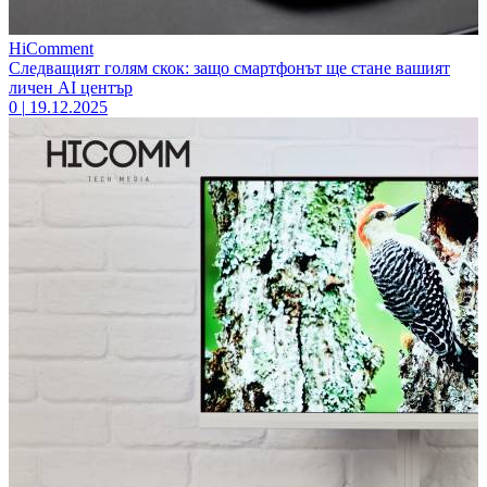
HiComment
Следващият голям скок: защо смартфонът ще стане вашият
личен AI център
0
|
19.12.2025