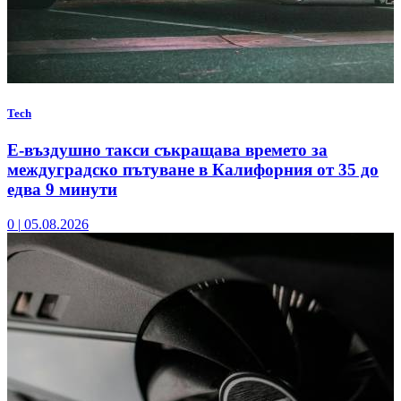
Tech
Е-въздушно такси съкращава времето за
междуградско пътуване в Калифорния от 35 до
едва 9 минути
0
|
05.08.2026