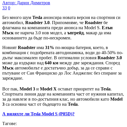
Автор: Дарин Димитров
33
0
Без много шум
Tesla
анонсира новата версия на спортния си
автомобил,
Roadster 3.0
. Припомняме, че
Roadster
бе
флагмана на компанията преди анонса на Model S.
Елън
Мъск
не нарича 3.0 нов модел, а
ъпгрейд
, макар да има
основанието да бъде по-нескромен.
Новият
Roadster
има
31%
по-мощна батерия, което, в
комбинация с подобрената автодинамика, води до 40-50% по-
дълъг максимален пробег. В оптимални условия
Roadster 3.0
може да издържи над
640 км
между две зареждания. Според
Мъск
автомобилът е достатъчно добър, за да се справи с
пътуване от Сан Франциско до Лос Анджелис без спиране за
зареждане.
Все пак,
Model 3
и
Model X
остават приоритет на
Tesla
.
Спортната линия даде на компанията част от нужния капитал,
за да навлезе в по-достъпния клас, но автомобили като
Model
3
са основна част от бъдещето на
Tesla
.
А видяхте ли Tesla Model S (P85D)?
Тагове: