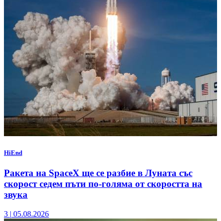
HiEnd
Ракета на SpaceX ще се разбие в Луната със
скорост седем пъти по-голяма от скоростта на
звука
3
|
05.08.2026