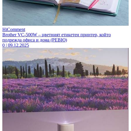
HiComment
Brother VC-500W – цветният етикетен принтер, който
подрежда офиса и дома (РЕВЮ)
0
|
09.12.2025