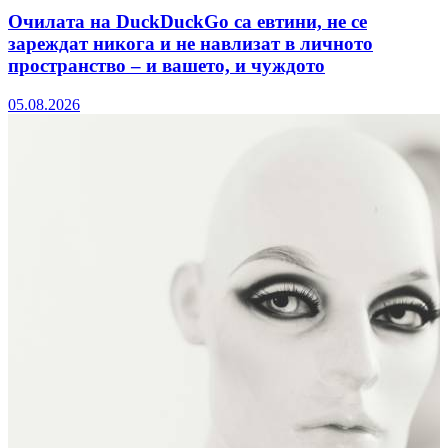
Очилата на DuckDuckGo са евтини, не се
зареждат никога и не навлизат в личното
пространство – и вашето, и чуждото
05.08.2026