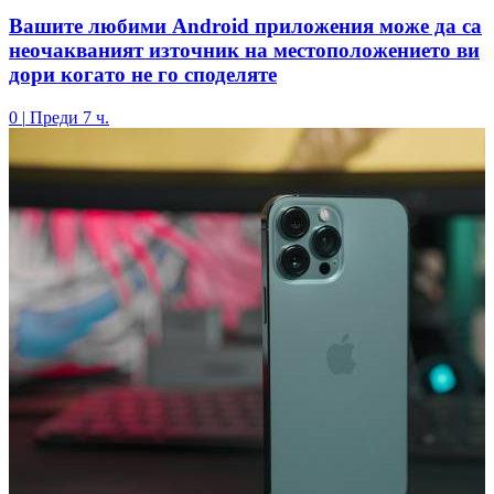
Вашите любими Android приложения може да са
неочакваният източник на местоположението ви
дори когато не го споделяте
0
|
Преди 7 ч.