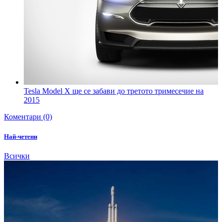
Tesla Model X ще се забави до третото тримесечие на
2015
Коментари (0)
Най-четени
Всички