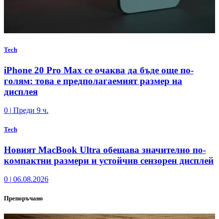
Tech
iPhone 20 Pro Max се очаква да бъде още по-
голям: това е предполагаемият размер на
дисплея
0
|
Преди 9 ч.
Tech
Новият MacBook Ultra обещава значително по-
компактни размери и устойчив сензорен дисплей
0
|
06.08.2026
Препоръчано