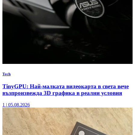
Tech
TinyGPU: Най-малката видеокарта в света вече
възпроизвежда 3D графика в реални условия
1
|
05.08.2026