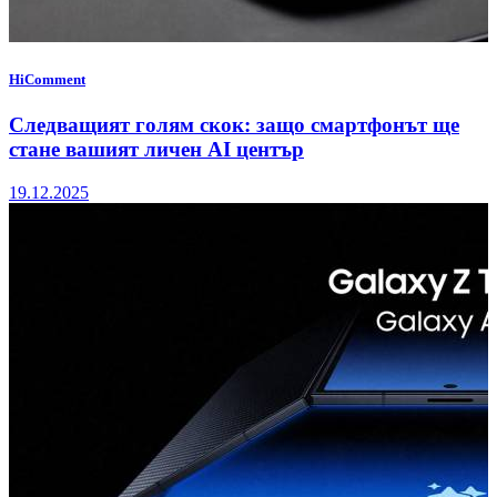
HiComment
Следващият голям скок: защо смартфонът ще
стане вашият личен AI център
19.12.2025