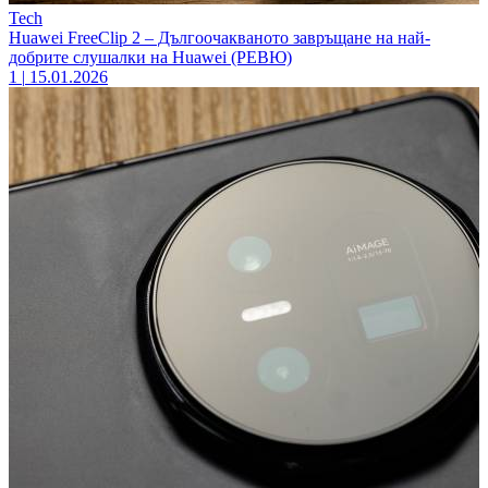
Tech
Huawei FreeClip 2 – Дългоочакваното завръщане на най-
добрите слушалки на Huawei (РЕВЮ)
1
|
15.01.2026