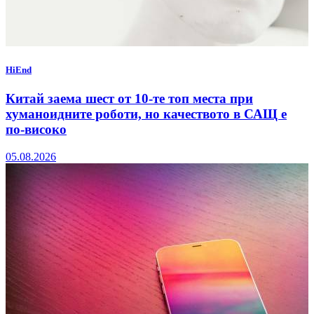
HiEnd
Китай заема шест от 10-те топ места при
хуманоидните роботи, но качеството в САЩ е
по-високо
05.08.2026