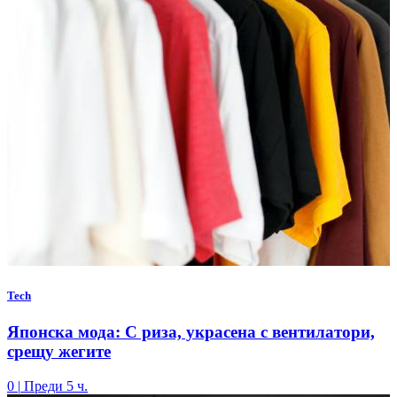
Tech
Японска мода: С риза, украсена с вентилатори,
срещу жегите
0
|
Преди 5 ч.