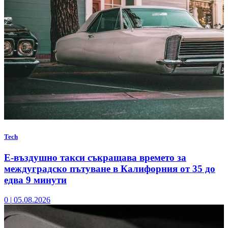
Tech
Е-въздушно такси съкращава времето за
междуградско пътуване в Калифорния от 35 до
едва 9 минути
0
|
05.08.2026