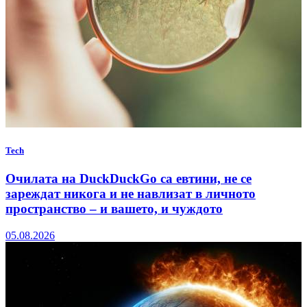
Tech
Очилата на DuckDuckGo са евтини, не се
зареждат никога и не навлизат в личното
пространство – и вашето, и чуждото
05.08.2026