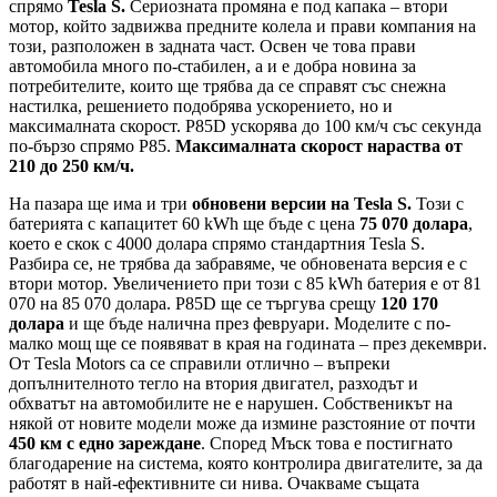
спрямо
Tesla S.
Сериозната промяна е под капака – втори
мотор, който задвижва предните колела и прави компания на
този, разположен в задната част. Освен че това прави
автомобила много по-стабилен, а и е добра новина за
потребителите, които ще трябва да се справят със снежна
настилка, решението подобрява ускорението, но и
максималната скорост. P85D ускорява до 100 км/ч със секунда
по-бързо спрямо P85.
Максималната скорост нараства от
210 до 250 км/ч.
На пазара ще има и три
обновени версии на Tesla S.
Този с
батерията с капацитет 60 kWh ще бъде с цена
75 070 долара
,
което е скок с 4000 долара спрямо стандартния Tesla S.
Разбира се, не трябва да забравяме, че обновената версия е с
втори мотор. Увеличението при този с 85 kWh батерия е от 81
070 на 85 070 долара. P85D ще се търгува срещу
120 170
долара
и ще бъде налична през февруари. Моделите с по-
малко мощ ще се появяват в края на годината – през декември.
От Tesla Motors са се справили отлично – въпреки
допълнителното тегло на втория двигател, разходът и
обхватът на автомобилите не е нарушен. Собственикът на
някой от новите модели може да измине разстояние от почти
450 км с едно зареждане
. Според Мъск това е постигнато
благодарение на система, която контролира двигателите, за да
работят в най-ефективните си нива. Очакваме същата