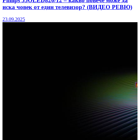
Philips 55OLED820/12 – какво повече може да
иска човек от един телевизор? (ВИДЕО РЕВЮ)
23.09.2025