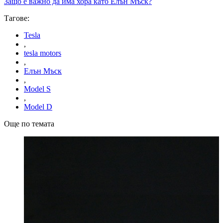
Защо е важно да има хора като Елън Мъск?
Тагове:
Tesla
,
tesla motors
,
Елън Мъск
,
Model S
,
Model D
Още по темата