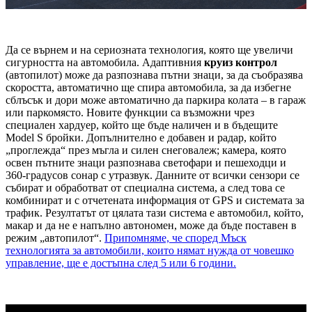
Да се върнем и на сериозната технология, която ще увеличи
сигурността на автомобила. Адаптивния
круиз контрол
(автопилот) може да разпознава пътни знаци, за да съобразява
скоростта, автоматично ще спира автомобила, за да избегне
сблъсък и дори може автоматично да паркира колата – в гараж
или паркомясто. Новите функции са възможни чрез
специален хардуер, който ще бъде наличен и в бъдещите
Model S бройки. Допълнително е добавен и радар, който
„проглежда“ през мъгла и силен снеговалеж; камера, която
освен пътните знаци разпознава светофари и пешеходци и
360-градусов сонар с утразвук. Данните от всички сензори се
събират и обработват от специална система, а след това се
комбинират и с отчетената информация от GPS и системата за
трафик. Резултатът от цялата тази система е автомобил, който,
макар и да не е напълно автономен, може да бъде поставен в
режим „автопилот“.
Припомняме, че според Мъск
технологията за автомобили, които нямат нужда от човешко
управление, ще е достъпна след 5 или 6 години.