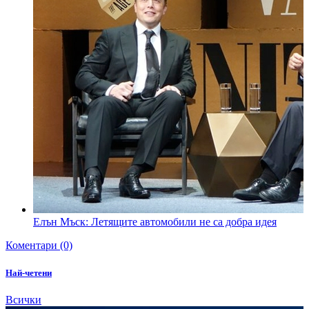
Елън Мъск: Летящите автомобили не са добра идея
Коментари (0)
Най-четени
Всички