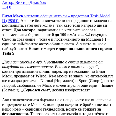
Автор: Виктор Джамбов
114
0
Елън Мъск
изпълни обещанието си – представи Tesla Model
D (P85D).
Ако сте били впечатлени от предишните модели на
компанията, затегнете колана, тъй като този направо ще ви
отвее.
Два мотора,
задвижване на четирите колела и
зашеметяваща бързина –
от 0 до 100 км/ч за... 3.2 секунди.
Само за сравнение – това е и постижението на McLaren F1 –
един от най-бързите автомобили в света. А знаете ли кое е
най-хубавото?
Новият модел е дори по-икономичен спрямо
Tesla S
.
„Този автомобил е луд. Чувството е сякаш излитате от
палубата на самолетоносач. Всичко е толкова щуро“,
коментира изпълнителният директор на компанията Елън
Мъск, предават от
Wired
. Към момента знаем, че автомобилът
ще има два режима – Normal (Нормален) и Sport (Спорт), но от
Jalopnik съобщават, че Мъск е коментирал и още един –
Insane
(Безумен).
„Сериозен съм“
, добавя изобретателят.
Ако изключителната бързина не е нещо, което ще ви спечели
и предпочитате Model S, новопроизведените бройки ще имат
нещо ново –
сериозни технологии, които се грижат за
безопасността.
Те позволяват на автомобилите да избягват