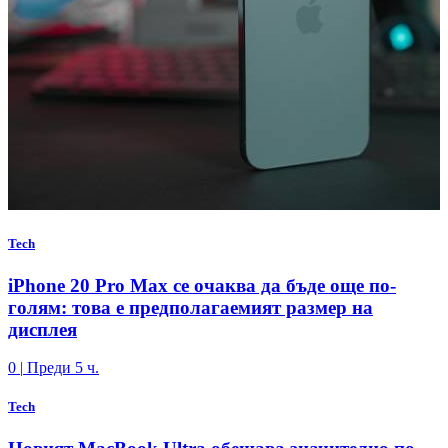
Tech
iPhone 20 Pro Max се очаква да бъде още по-
голям: това е предполагаемият размер на
дисплея
0
|
Преди 5 ч.
Tech