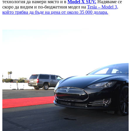
технология да намери място и в
Model X SUV.
Надяваме се
скоро да видим и по-бюджетния модел на
Tesla – Model 3,
който трябва да бъде на цена от около 35 000 долара.