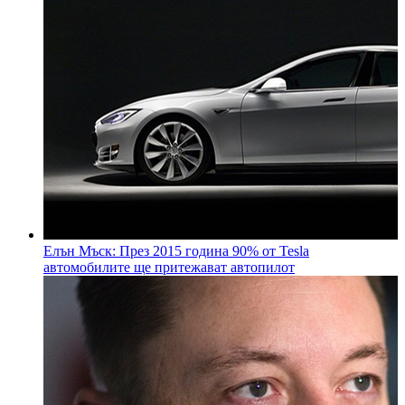
Елън Мъск: През 2015 година 90% от Tesla
автомобилите ще притежават автопилот