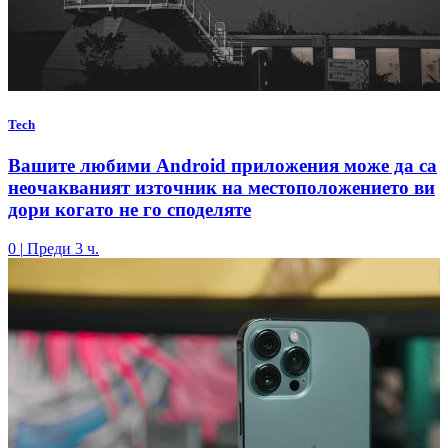
Tech
Вашите любими Android приложения може да са
неочакваният източник на местоположението ви
дори когато не го споделяте
0
|
Преди 3 ч.