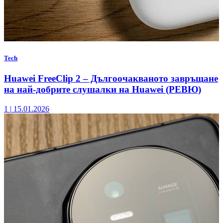
Tech
Huawei FreeClip 2 – Дългоочакваното завръщане
на най-добрите слушалки на Huawei (РЕВЮ)
1
|
15.01.2026