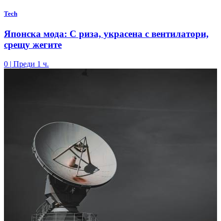
Tech
Японска мода: С риза, украсена с вентилатори,
срещу жегите
0
|
Преди 1 ч.