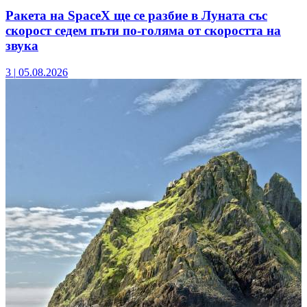
Ракета на SpaceX ще се разбие в Луната със
скорост седем пъти по-голяма от скоростта на
звука
3
|
05.08.2026