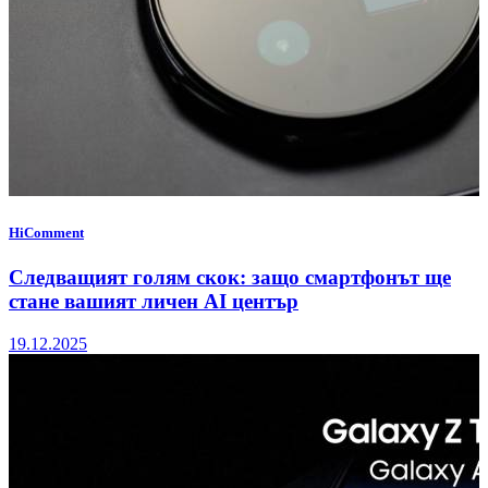
HiComment
Следващият голям скок: защо смартфонът ще
стане вашият личен AI център
19.12.2025