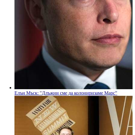
Елън Мъск: "Длъжни сме да колониризаме Марс"