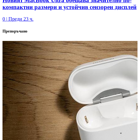
Новият MacBook Ultra обещава значително по-
компактни размери и устойчив сензорен дисплей
0
|
Преди 23 ч.
Препоръчано