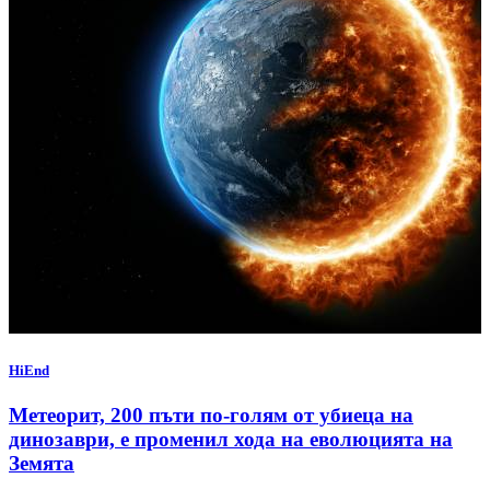
HiEnd
Метеорит, 200 пъти по-голям от убиеца на
динозаври, е променил хода на еволюцията на
Земята