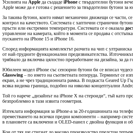
Усилията на
Apple
да създаде
iPhone
с твърдотелни бутони вече
Apple може да е готова с решението за твърдотелни бутони за 
За такива бутони, които нямат механични движещи се части, се 
контрол на качеството. Системата с хаптични странични бутони
пръсти или екстремни температури. Системата се е оказала
дост
управление на камерата, който в момента се продава с отстъпка
пускането на iPhone 15 и iPhone 16.
Според информацията комплектът разчита на чип с ултраниска 
от най-трудните функционални предизвикателства. Източникът с
трябвало да включва цялостно преработване на дизайна, за да г
Юбилеен модел iPhone със сензорни бутони би се вписал чудес
Glasswing
– по името на съответната пеперуда. Терминът се изп
екран, а не чрез традиционната рамка. В подкаста Geared Up Гъ
всяка видима граница, подобно на няколко концептуални Andro
Той го нарече „дизайнът на iPhone X на стероиди“, тъй като про
безпроблемно в тази извита геометрия.
Изтеклата информация за iPhone-а за 20-годишнината на телеф
преместването на всички предни компоненти – например системат
в плановете са включени и OLED-панел с двойна функция и обра
Кои от тях ще стигнат до масово производство предстои тепърв