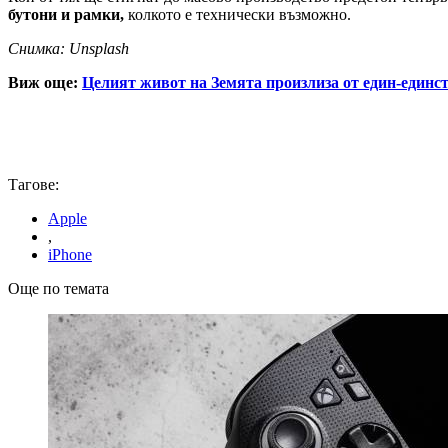
бутони и рамки,
колкото е технически възможно.
Снимка: Unsplash
Виж още:
Целият живот на Земята произлиза от един-единст
Тагове:
Apple
,
iPhone
Още по темата