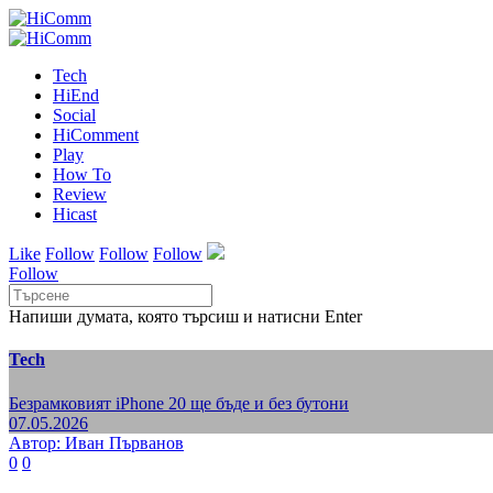
Tech
HiEnd
Social
HiComment
Play
How To
Review
Hicast
Like
Follow
Follow
Follow
Follow
Напиши думата, която търсиш и натисни Enter
Tech
Безрамковият iPhone 20 ще бъде и без бутони
07.05.2026
Автор: Иван Първанов
0
0