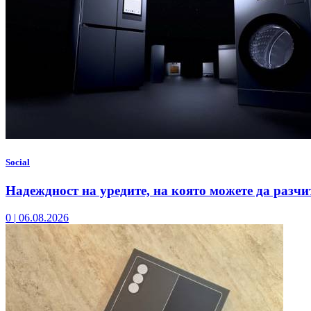
Social
Надеждност на уредите, на която можете да разчи
0
|
06.08.2026