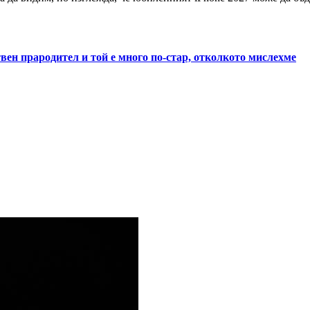
вен прародител и той е много по-стар, отколкото мислехме