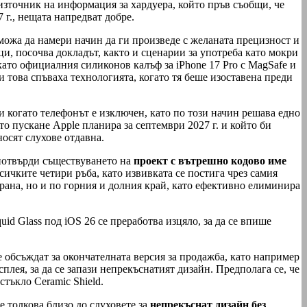
зточник на информация за хардуера, който пръв съобщи, че
 г., нещата напредват добре.
 можа да намери начин да ги произведе с желаната прецизност и
ци, посочва докладът, както и сценарии за употреба като мокри
ато официалния силиконов калъф за iPhone 17 Pro с MagSafe и
и това спъваха технологията, когато тя беше изоставена преди
 когато телефонът е изключен, като по този начин решава едно
о пускане Apple планира за септември 2027 г. и който би
носят слухове отдавна.
 потвърди съществуването на
проект с вътрешно кодово име
сичките четири ръба, като извивката се постига чрез самия
страна, но и по горния и долния край, като ефективно елиминира
uid Glass под iOS 26 се преработва изцяло, за да се впише
 обсъждат за окончателната версия за продажба, като например
плея, за да се запази непрекъснатият дизайн. Предполага се, че
тъкло Ceramic Shield.
е толкова близо до слуховете за
непрекъснат дизайн без