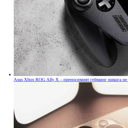
Asus Xbox ROG Ally X – преносимият гейминг никога не