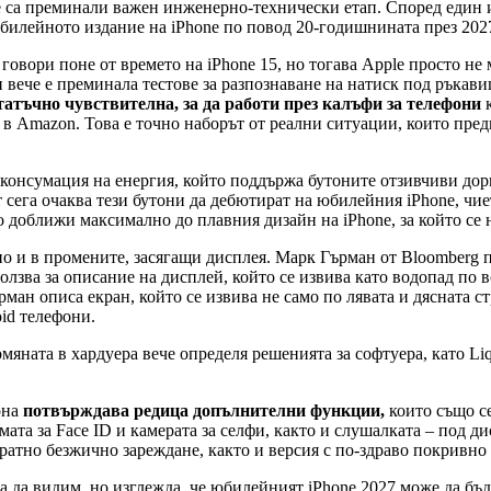
 са преминали важен инженерно-технически етап. Според един и
юбилейното издание на iPhone по повод 20-годишнината през 2027
говори поне от времето на iPhone 15, но тогава Apple просто не
 вече е преминала тестове за разпознаване на натиск под ръкави
атъчно чувствителна, за да работи през калъфи за телефони
к
 в Amazon. Това е точно наборът от реални ситуации, които пред
консумация на енергия, който поддържа бутоните отзивчиви дори
ега очаква тези бутони да дебютират на юбилейния iPhone, чиет
о доближи максимално до плавния дизайн на iPhone, за който се 
но и в промените, засягащи дисплея. Марк Гърман от Bloomberg
олзва за описание на дисплей, който се извива като водопад по в
рман описа екран, който се извива не само по лявата и дясната 
id телефони.
мяната в хардуера вече определя решенията за софтуера, като Liq
она
потвърждава редица допълнителни функции,
които също се
а за Face ID и камерата за селфи, както и слушалката – под дис
тно безжично зареждане, както и версия с по-здраво покривно с
а да видим, но изглежда, че юбилейният iPhone 2027 може да бъд