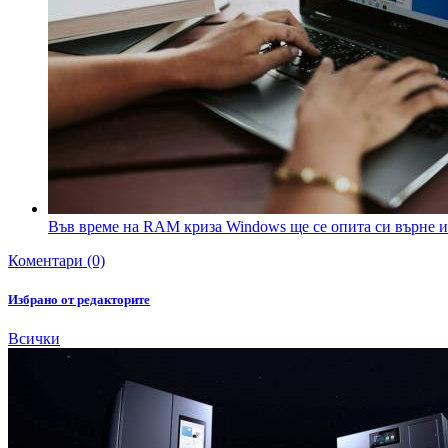
Във време на RAM криза Windows ще се опита си върне и
Коментари (0)
Избрано от редакторите
Всички