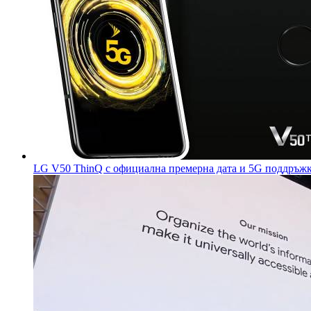
LG V50 ThinQ с официална премерна дата и 5G поддръж