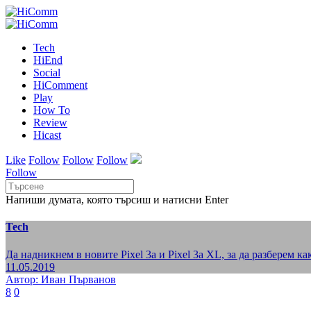
Tech
HiEnd
Social
HiComment
Play
How To
Review
Hicast
Like
Follow
Follow
Follow
Follow
Напиши думата, която търсиш и натисни Enter
Tech
Да надникнем в новите Pixel 3a и Pixel 3a XL, за да разберем 
11.05.2019
Автор: Иван Първанов
8
0