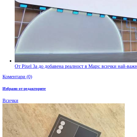
От Pixel 3a до добавена реалност в Maps: всички най-важ
Коментари (0)
Избрано от редакторите
Всички