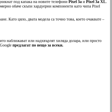
адникнат под капака на новите телефони
Pixel 3a
и
Pixel 3a XL
.
омерно обаче скъпи хардуерни компоненти като чипа Pixel
е. Като цяло, двата модела сa точно това, което очаквате –
ито наближават или надхвърлят хиляда долара, или просто
 Google
предлагат по нещо за всеки.