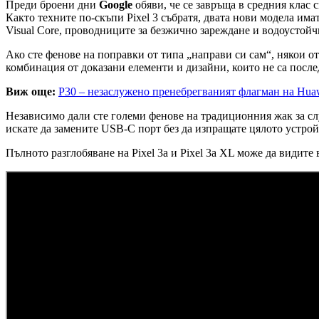
Преди броени дни
Google
обяви, че се завръща в средния клас
Както техните по-скъпи Pixel 3 събратя, двата нови модела им
Visual Core, проводниците за безжично зареждане и водоустойч
Ако сте фенове на поправки от типа „направи си сам“, някои от
комбинация от доказани елементи и дизайни, които не са после
Виж още:
P30 – незаслужено пренебрегваният флагман на Hua
Независимо дали сте големи фенове на традиционния жак за сл
искате да замените USB-C порт без да изпращате цялото устрой
Пълното разглобяване на Pixel 3a и Pixel 3a XL може да видите 