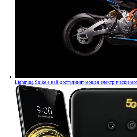
Lightning Strike е най-достъпният мощен електрически 