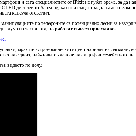
 смартфони и сега специалистите от
iFixit
не губят време, за да н
ат OLED дисплей от Samsung, както и същата задна камера. Закон
ивата капсула отсъстват.
 манипулациите по телефоните са потенциално лесни за извършван
дна дума на техниката, но
работят съвсем приемливо.
wei
ушалки, мразите астрономическите цени на новите флагмани, ко
ство на сервиз, най-новите членове на смартфон семейството на
във видеото по-долу.