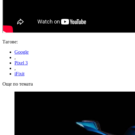
Тагове:
Google
,
Pixel 3
,
iFixit
Още по темата